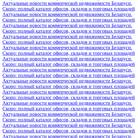
Актуальные новости коммерческой недвижимости Беларуси.
Скоро: полный каталог офисов, складов и торговых площадей
Актуальные новости коммерческой недвижимости Беларуси.
Скоро: полный каталог офисов, складов и торговых площадей
Актуальные новости коммерческой недвижимости Беларуси.
Скоро: полный каталог офисов, складов и торговых площадей
Актуальные новости коммерческой недвижимости Беларуси.
Скоро: полный каталог офисов, складов и торговых площадей
Актуальные новости коммерческой недвижимости Беларуси.
Скоро: полный каталог офисов, складов и торговых площадей
Актуальные новости коммерческой недвижимости Беларуси.
Скоро: полный каталог офисов, складов и торговых площадей
Актуальные новости коммерческой недвижимости Беларуси.
Скоро: полный каталог офисов, складов и торговых площадей
Актуальные новости коммерческой недвижимости Беларуси.
Скоро: полный каталог офисов, складов и торговых площадей
Актуальные новости коммерческой недвижимости Беларуси.
Скоро: полный каталог офисов, складов и торговых площадей
Актуальные новости коммерческой недвижимости Беларуси.
Скоро: полный каталог офисов, складов и торговых площадей
Актуальные новости коммерческой недвижимости Беларуси.
Скоро: полный каталог офисов, складов и торговых площадей
Актуальные новости коммерческой недвижимости Беларуси.
Скоро: полный каталог офисов, складов и торговых площадей
Актуальные новости коммерческой недвижимости Беларуси.