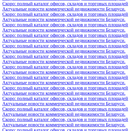
Скоро: полный каталог офисов, складов и торговых площадей
Актуальные новости коммерческой недвижимости Беларуси.
Скоро: полный каталог офисов, складов и торговых площадей
Актуальные новости коммерческой недвижимости Беларуси.
Скоро: полный каталог офисов, складов и торговых площадей
Актуальные новости коммерческой недвижимости Беларуси.
Скоро: полный каталог офисов, складов и торговых площадей
Актуальные новости коммерческой недвижимости Беларуси.
Скоро: полный каталог офисов, складов и торговых площадей
Актуальные новости коммерческой недвижимости Беларуси.
Скоро: полный каталог офисов, складов и торговых площадей
Актуальные новости коммерческой недвижимости Беларуси.
Скоро: полный каталог офисов, складов и торговых площадей
Актуальные новости коммерческой недвижимости Беларуси.
Скоро: полный каталог офисов, складов и торговых площадей
Актуальные новости коммерческой недвижимости Беларуси.
Скоро: полный каталог офисов, складов и торговых площадей
Актуальные новости коммерческой недвижимости Беларуси.
Скоро: полный каталог офисов, складов и торговых площадей
Актуальные новости коммерческой недвижимости Беларуси.
Скоро: полный каталог офисов, складов и торговых площадей
Актуальные новости коммерческой недвижимости Беларуси.
Скоро: полный каталог офисов, складов и торговых площадей
Актуальные новости коммерческой недвижимости Беларуси.
Скоро: полный каталог офисов, складов и торговых площадей