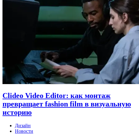
Clideo Video Editor: как монтаж
превращает fashion film в визуальную
историю
Дизайн
Новости