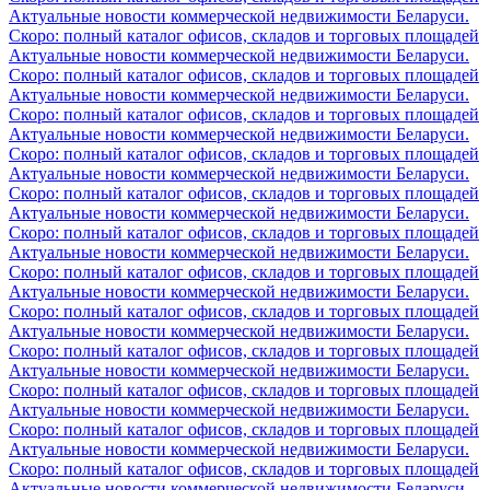
Актуальные новости коммерческой недвижимости Беларуси.
Скоро: полный каталог офисов, складов и торговых площадей
Актуальные новости коммерческой недвижимости Беларуси.
Скоро: полный каталог офисов, складов и торговых площадей
Актуальные новости коммерческой недвижимости Беларуси.
Скоро: полный каталог офисов, складов и торговых площадей
Актуальные новости коммерческой недвижимости Беларуси.
Скоро: полный каталог офисов, складов и торговых площадей
Актуальные новости коммерческой недвижимости Беларуси.
Скоро: полный каталог офисов, складов и торговых площадей
Актуальные новости коммерческой недвижимости Беларуси.
Скоро: полный каталог офисов, складов и торговых площадей
Актуальные новости коммерческой недвижимости Беларуси.
Скоро: полный каталог офисов, складов и торговых площадей
Актуальные новости коммерческой недвижимости Беларуси.
Скоро: полный каталог офисов, складов и торговых площадей
Актуальные новости коммерческой недвижимости Беларуси.
Скоро: полный каталог офисов, складов и торговых площадей
Актуальные новости коммерческой недвижимости Беларуси.
Скоро: полный каталог офисов, складов и торговых площадей
Актуальные новости коммерческой недвижимости Беларуси.
Скоро: полный каталог офисов, складов и торговых площадей
Актуальные новости коммерческой недвижимости Беларуси.
Скоро: полный каталог офисов, складов и торговых площадей
Актуальные новости коммерческой недвижимости Беларуси.