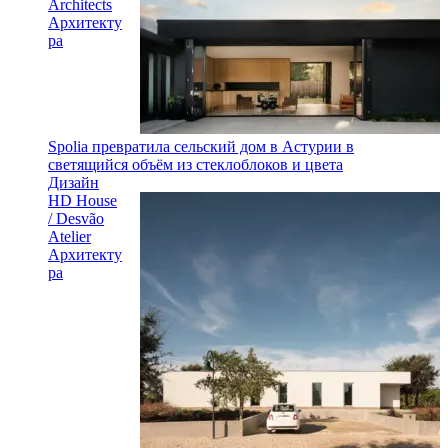
Architects
Архитекту
ра
Spolia превратила сельский дом в Астурии в
светящийся объём из стеклоблоков и цвета
Дизайн
HD House
/ Desvão
Atelier
Архитекту
ра