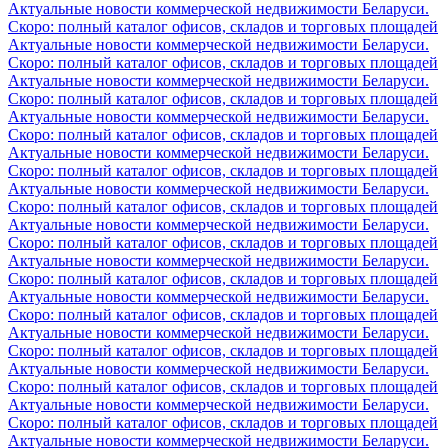
Актуальные новости коммерческой недвижимости Беларуси.
Скоро: полный каталог офисов, складов и торговых площадей
Актуальные новости коммерческой недвижимости Беларуси.
Скоро: полный каталог офисов, складов и торговых площадей
Актуальные новости коммерческой недвижимости Беларуси.
Скоро: полный каталог офисов, складов и торговых площадей
Актуальные новости коммерческой недвижимости Беларуси.
Скоро: полный каталог офисов, складов и торговых площадей
Актуальные новости коммерческой недвижимости Беларуси.
Скоро: полный каталог офисов, складов и торговых площадей
Актуальные новости коммерческой недвижимости Беларуси.
Скоро: полный каталог офисов, складов и торговых площадей
Актуальные новости коммерческой недвижимости Беларуси.
Скоро: полный каталог офисов, складов и торговых площадей
Актуальные новости коммерческой недвижимости Беларуси.
Скоро: полный каталог офисов, складов и торговых площадей
Актуальные новости коммерческой недвижимости Беларуси.
Скоро: полный каталог офисов, складов и торговых площадей
Актуальные новости коммерческой недвижимости Беларуси.
Скоро: полный каталог офисов, складов и торговых площадей
Актуальные новости коммерческой недвижимости Беларуси.
Скоро: полный каталог офисов, складов и торговых площадей
Актуальные новости коммерческой недвижимости Беларуси.
Скоро: полный каталог офисов, складов и торговых площадей
Актуальные новости коммерческой недвижимости Беларуси.