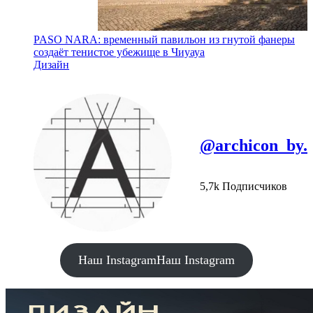
PASO NARA: временный павильон из гнутой фанеры
создаёт тенистое убежище в Чиуауа
Дизайн
@archicon_by.
5,7k Подписчиков
Наш Instagram
Наш Instagram