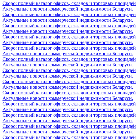
Скоро: полный каталог офисов, складов и торговых площадей
Актуальные новости коммерческой недвижимости Беларуси.
Скоро: полный каталог офисов, складов и торговых площадей
Актуальные новости коммерческой недвижимости Беларуси.
Скоро: полный каталог офисов, складов и торговых площадей
Актуальные новости коммерческой недвижимости Беларуси.
Скоро: полный каталог офисов, складов и торговых площадей
Актуальные новости коммерческой недвижимости Беларуси.
Скоро: полный каталог офисов, складов и торговых площадей
Актуальные новости коммерческой недвижимости Беларуси.
Скоро: полный каталог офисов, складов и торговых площадей
Актуальные новости коммерческой недвижимости Беларуси.
Скоро: полный каталог офисов, складов и торговых площадей
Актуальные новости коммерческой недвижимости Беларуси.
Скоро: полный каталог офисов, складов и торговых площадей
Актуальные новости коммерческой недвижимости Беларуси.
Скоро: полный каталог офисов, складов и торговых площадей
Актуальные новости коммерческой недвижимости Беларуси.
Скоро: полный каталог офисов, складов и торговых площадей
Актуальные новости коммерческой недвижимости Беларуси.
Скоро: полный каталог офисов, складов и торговых площадей
Актуальные новости коммерческой недвижимости Беларуси.
Скоро: полный каталог офисов, складов и торговых площадей
Актуальные новости коммерческой недвижимости Беларуси.
Скоро: полный каталог офисов, складов и торговых площадей