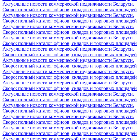
Актуальные новости коммерческой недвижимости Беларуси.
Скоро: полный каталог офисов, складов и торговых площадей
Актуальные новости коммерческой недвижимости Беларуси.
Скоро: полный каталог офисов, складов и торговых площадей
Актуальные новости коммерческой недвижимости Беларуси.
Скоро: полный каталог офисов, складов и торговых площадей
Актуальные новости коммерческой недвижимости Беларуси.
Скоро: полный каталог офисов, складов и торговых площадей
Актуальные новости коммерческой недвижимости Беларуси.
Скоро: полный каталог офисов, складов и торговых площадей
Актуальные новости коммерческой недвижимости Беларуси.
Скоро: полный каталог офисов, складов и торговых площадей
Актуальные новости коммерческой недвижимости Беларуси.
Скоро: полный каталог офисов, складов и торговых площадей
Актуальные новости коммерческой недвижимости Беларуси.
Скоро: полный каталог офисов, складов и торговых площадей
Актуальные новости коммерческой недвижимости Беларуси.
Скоро: полный каталог офисов, складов и торговых площадей
Актуальные новости коммерческой недвижимости Беларуси.
Скоро: полный каталог офисов, складов и торговых площадей
Актуальные новости коммерческой недвижимости Беларуси.
Скоро: полный каталог офисов, складов и торговых площадей
Актуальные новости коммерческой недвижимости Беларуси.
Скоро: полный каталог офисов, складов и торговых площадей
Актуальные новости коммерческой недвижимости Беларуси.