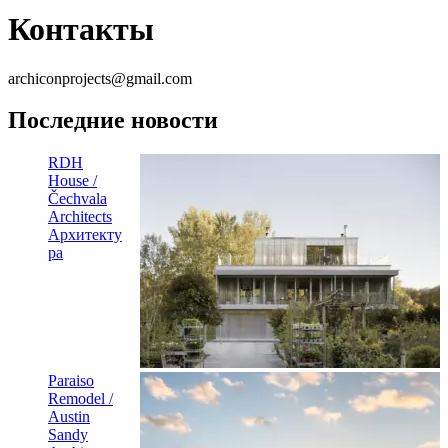
Контакты
archiconprojects@gmail.com
Последние новости
RDH
House /
Čechvala
Architects
Архитекту
ра
Paraiso
Remodel /
Austin
Sandy