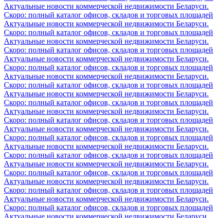
Актуальные новости коммерческой недвижимости Беларуси.
Скоро: полный каталог офисов, складов и торговых площадей
Актуальные новости коммерческой недвижимости Беларуси.
Скоро: полный каталог офисов, складов и торговых площадей
Актуальные новости коммерческой недвижимости Беларуси.
Скоро: полный каталог офисов, складов и торговых площадей
Актуальные новости коммерческой недвижимости Беларуси.
Скоро: полный каталог офисов, складов и торговых площадей
Актуальные новости коммерческой недвижимости Беларуси.
Скоро: полный каталог офисов, складов и торговых площадей
Актуальные новости коммерческой недвижимости Беларуси.
Скоро: полный каталог офисов, складов и торговых площадей
Актуальные новости коммерческой недвижимости Беларуси.
Скоро: полный каталог офисов, складов и торговых площадей
Актуальные новости коммерческой недвижимости Беларуси.
Скоро: полный каталог офисов, складов и торговых площадей
Актуальные новости коммерческой недвижимости Беларуси.
Скоро: полный каталог офисов, складов и торговых площадей
Актуальные новости коммерческой недвижимости Беларуси.
Скоро: полный каталог офисов, складов и торговых площадей
Актуальные новости коммерческой недвижимости Беларуси.
Скоро: полный каталог офисов, складов и торговых площадей
Актуальные новости коммерческой недвижимости Беларуси.
Скоро: полный каталог офисов, складов и торговых площадей
Актуальные новости коммерческой недвижимости Беларуси.