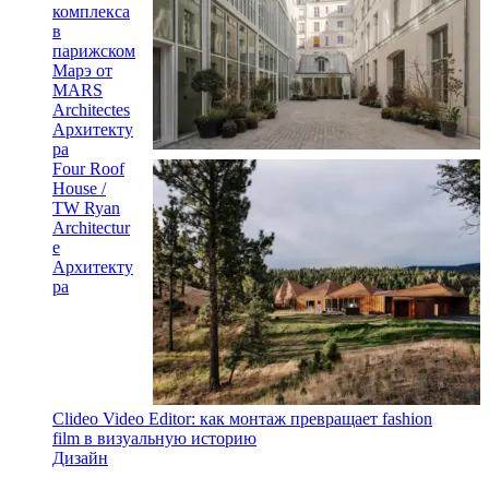
комплекса
в
парижском
Марэ от
MARS
Architectes
Архитекту
ра
Four Roof
House /
TW Ryan
Architectur
e
Архитекту
ра
Clideo Video Editor: как монтаж превращает fashion
film в визуальную историю
Дизайн