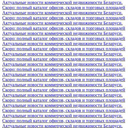
Актуальные новости коммерческой недвижимости Беларуси.
Скоро: полный каталог офисов, складов и торговых площадей
Актуальные новости коммерческой недвижимости Беларуси.
Скоро: полный каталог офисов, складов и торговых площадей
Актуальные новости коммерческой недвижимости Беларуси.
Скоро: полный каталог офисов, складов и торговых площадей
Актуальные новости коммерческой недвижимости Беларуси.
Скоро: полный каталог офисов, складов и торговых площадей
Актуальные новости коммерческой недвижимости Беларуси.
Скоро: полный каталог офисов, складов и торговых площадей
Актуальные новости коммерческой недвижимости Беларуси.
Скоро: полный каталог офисов, складов и торговых площадей
Актуальные новости коммерческой недвижимости Беларуси.
Скоро: полный каталог офисов, складов и торговых площадей
Актуальные новости коммерческой недвижимости Беларуси.
Скоро: полный каталог офисов, складов и торговых площадей
Актуальные новости коммерческой недвижимости Беларуси.
Скоро: полный каталог офисов, складов и торговых площадей
Актуальные новости коммерческой недвижимости Беларуси.
Скоро: полный каталог офисов, складов и торговых площадей
Актуальные новости коммерческой недвижимости Беларуси.
Скоро: полный каталог офисов, складов и торговых площадей
Актуальные новости коммерческой недвижимости Беларуси.
Скоро: полный каталог офисов, складов и торговых площадей
Актуальные новости коммерческой недвижимости Беларуси.