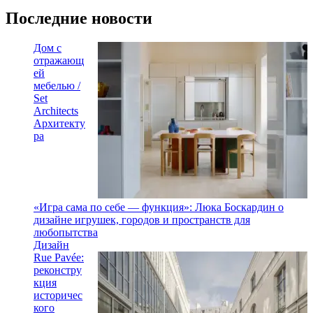
Последние новости
Дом с
отражающ
ей
мебелью /
Set
Architects
Архитекту
ра
«Игра сама по себе — функция»: Люка Боскардин о
дизайне игрушек, городов и пространств для
любопытства
Дизайн
Rue Pavée:
реконстру
кция
историчес
кого