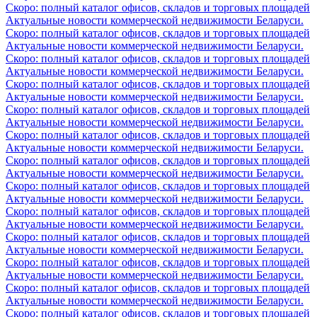
Скоро: полный каталог офисов, складов и торговых площадей
Актуальные новости коммерческой недвижимости Беларуси.
Скоро: полный каталог офисов, складов и торговых площадей
Актуальные новости коммерческой недвижимости Беларуси.
Скоро: полный каталог офисов, складов и торговых площадей
Актуальные новости коммерческой недвижимости Беларуси.
Скоро: полный каталог офисов, складов и торговых площадей
Актуальные новости коммерческой недвижимости Беларуси.
Скоро: полный каталог офисов, складов и торговых площадей
Актуальные новости коммерческой недвижимости Беларуси.
Скоро: полный каталог офисов, складов и торговых площадей
Актуальные новости коммерческой недвижимости Беларуси.
Скоро: полный каталог офисов, складов и торговых площадей
Актуальные новости коммерческой недвижимости Беларуси.
Скоро: полный каталог офисов, складов и торговых площадей
Актуальные новости коммерческой недвижимости Беларуси.
Скоро: полный каталог офисов, складов и торговых площадей
Актуальные новости коммерческой недвижимости Беларуси.
Скоро: полный каталог офисов, складов и торговых площадей
Актуальные новости коммерческой недвижимости Беларуси.
Скоро: полный каталог офисов, складов и торговых площадей
Актуальные новости коммерческой недвижимости Беларуси.
Скоро: полный каталог офисов, складов и торговых площадей
Актуальные новости коммерческой недвижимости Беларуси.
Скоро: полный каталог офисов, складов и торговых площадей