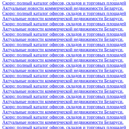
Скоро: полный каталог офисов, складов и торговых площадей
Актуальные новости коммерческой недвижимости Беларуси.
Скоро: полный каталог офисов, складов и торговых площадей
Актуальные новости коммерческой недвижимости Беларуси.
Скоро: полный каталог офисов, складов и торговых площадей
Актуальные новости коммерческой недвижимости Беларуси.
Скоро: полный каталог офисов, складов и торговых площадей
Актуальные новости коммерческой недвижимости Беларуси.
Скоро: полный каталог офисов, складов и торговых площадей
Актуальные новости коммерческой недвижимости Беларуси.
Скоро: полный каталог офисов, складов и торговых площадей
Актуальные новости коммерческой недвижимости Беларуси.
Скоро: полный каталог офисов, складов и торговых площадей
Актуальные новости коммерческой недвижимости Беларуси.
Скоро: полный каталог офисов, складов и торговых площадей
Актуальные новости коммерческой недвижимости Беларуси.
Скоро: полный каталог офисов, складов и торговых площадей
Актуальные новости коммерческой недвижимости Беларуси.
Скоро: полный каталог офисов, складов и торговых площадей
Актуальные новости коммерческой недвижимости Беларуси.
Скоро: полный каталог офисов, складов и торговых площадей
Актуальные новости коммерческой недвижимости Беларуси.
Скоро: полный каталог офисов, складов и торговых площадей
Актуальные новости коммерческой недвижимости Беларуси.
Скоро: полный каталог офисов, складов и торговых площадей