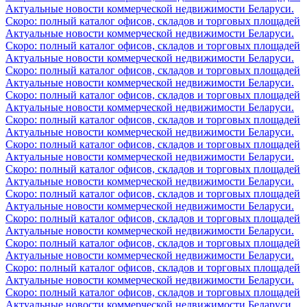
Актуальные новости коммерческой недвижимости Беларуси.
Скоро: полный каталог офисов, складов и торговых площадей
Актуальные новости коммерческой недвижимости Беларуси.
Скоро: полный каталог офисов, складов и торговых площадей
Актуальные новости коммерческой недвижимости Беларуси.
Скоро: полный каталог офисов, складов и торговых площадей
Актуальные новости коммерческой недвижимости Беларуси.
Скоро: полный каталог офисов, складов и торговых площадей
Актуальные новости коммерческой недвижимости Беларуси.
Скоро: полный каталог офисов, складов и торговых площадей
Актуальные новости коммерческой недвижимости Беларуси.
Скоро: полный каталог офисов, складов и торговых площадей
Актуальные новости коммерческой недвижимости Беларуси.
Скоро: полный каталог офисов, складов и торговых площадей
Актуальные новости коммерческой недвижимости Беларуси.
Скоро: полный каталог офисов, складов и торговых площадей
Актуальные новости коммерческой недвижимости Беларуси.
Скоро: полный каталог офисов, складов и торговых площадей
Актуальные новости коммерческой недвижимости Беларуси.
Скоро: полный каталог офисов, складов и торговых площадей
Актуальные новости коммерческой недвижимости Беларуси.
Скоро: полный каталог офисов, складов и торговых площадей
Актуальные новости коммерческой недвижимости Беларуси.
Скоро: полный каталог офисов, складов и торговых площадей
Актуальные новости коммерческой недвижимости Беларуси.