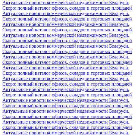
Актуальные новости коммерческой недвижимости Беларуси.
Скоро: полный каталог офисов, складов и торговых площадей
Актуальные новости коммерческой недвижимости Беларуси.
Скоро: полный каталог офисов, складов и торговых площадей
Актуальные новости коммерческой недвижимости Беларуси.
Скоро: полный каталог офисов, складов и торговых площадей
Актуальные новости коммерческой недвижимости Беларуси.
Скоро: полный каталог офисов, складов и торговых площадей
Актуальные новости коммерческой недвижимости Беларуси.
Скоро: полный каталог офисов, складов и торговых площадей
Актуальные новости коммерческой недвижимости Беларуси.
Скоро: полный каталог офисов, складов и торговых площадей
Актуальные новости коммерческой недвижимости Беларуси.
Скоро: полный каталог офисов, складов и торговых площадей
Актуальные новости коммерческой недвижимости Беларуси.
Скоро: полный каталог офисов, складов и торговых площадей
Актуальные новости коммерческой недвижимости Беларуси.
Скоро: полный каталог офисов, складов и торговых площадей
Актуальные новости коммерческой недвижимости Беларуси.
Скоро: полный каталог офисов, складов и торговых площадей
Актуальные новости коммерческой недвижимости Беларуси.
Скоро: полный каталог офисов, складов и торговых площадей
Актуальные новости коммерческой недвижимости Беларуси.
Скоро: полный каталог офисов, складов и торговых площадей
Актуальные новости коммерческой недвижимости Беларуси.