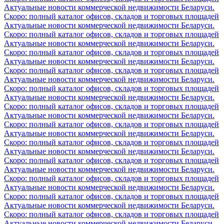
Актуальные новости коммерческой недвижимости Беларуси.
Скоро: полный каталог офисов, складов и торговых площадей
Актуальные новости коммерческой недвижимости Беларуси.
Скоро: полный каталог офисов, складов и торговых площадей
Актуальные новости коммерческой недвижимости Беларуси.
Скоро: полный каталог офисов, складов и торговых площадей
Актуальные новости коммерческой недвижимости Беларуси.
Скоро: полный каталог офисов, складов и торговых площадей
Актуальные новости коммерческой недвижимости Беларуси.
Скоро: полный каталог офисов, складов и торговых площадей
Актуальные новости коммерческой недвижимости Беларуси.
Скоро: полный каталог офисов, складов и торговых площадей
Актуальные новости коммерческой недвижимости Беларуси.
Скоро: полный каталог офисов, складов и торговых площадей
Актуальные новости коммерческой недвижимости Беларуси.
Скоро: полный каталог офисов, складов и торговых площадей
Актуальные новости коммерческой недвижимости Беларуси.
Скоро: полный каталог офисов, складов и торговых площадей
Актуальные новости коммерческой недвижимости Беларуси.
Скоро: полный каталог офисов, складов и торговых площадей
Актуальные новости коммерческой недвижимости Беларуси.
Скоро: полный каталог офисов, складов и торговых площадей
Актуальные новости коммерческой недвижимости Беларуси.
Скоро: полный каталог офисов, складов и торговых площадей
Актуальные новости коммерческой недвижимости Беларуси.