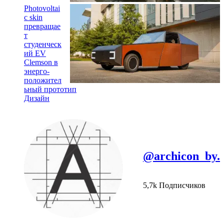
Photovoltai
c skin
превращае
т
студенческ
ий EV
Clemson в
энерго-
положител
ьный прототип
Дизайн
@archicon_by.
5,7k Подписчиков