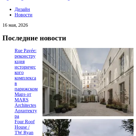
Дизайн
Новости
16 мая, 2026
Последние новости
Rue Pavée:
реконстру
кция
историчес
кого
комплекса
в
парижском
Марэ от
MARS
Architectes
Архитекту
ра
Four Roof
House /
TW Ryan