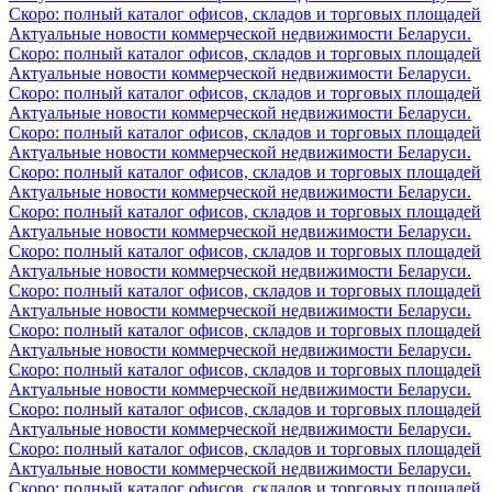
Скоро: полный каталог офисов, складов и торговых площадей
Актуальные новости коммерческой недвижимости Беларуси.
Скоро: полный каталог офисов, складов и торговых площадей
Актуальные новости коммерческой недвижимости Беларуси.
Скоро: полный каталог офисов, складов и торговых площадей
Актуальные новости коммерческой недвижимости Беларуси.
Скоро: полный каталог офисов, складов и торговых площадей
Актуальные новости коммерческой недвижимости Беларуси.
Скоро: полный каталог офисов, складов и торговых площадей
Актуальные новости коммерческой недвижимости Беларуси.
Скоро: полный каталог офисов, складов и торговых площадей
Актуальные новости коммерческой недвижимости Беларуси.
Скоро: полный каталог офисов, складов и торговых площадей
Актуальные новости коммерческой недвижимости Беларуси.
Скоро: полный каталог офисов, складов и торговых площадей
Актуальные новости коммерческой недвижимости Беларуси.
Скоро: полный каталог офисов, складов и торговых площадей
Актуальные новости коммерческой недвижимости Беларуси.
Скоро: полный каталог офисов, складов и торговых площадей
Актуальные новости коммерческой недвижимости Беларуси.
Скоро: полный каталог офисов, складов и торговых площадей
Актуальные новости коммерческой недвижимости Беларуси.
Скоро: полный каталог офисов, складов и торговых площадей
Актуальные новости коммерческой недвижимости Беларуси.
Скоро: полный каталог офисов, складов и торговых площадей