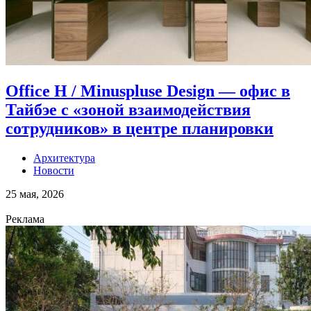
Office H / Minuspluse Design — офис в
Тайбэе с «зоной взаимодействия
сотрудников» в центре планировки
Архитектура
Новости
25 мая, 2026
Реклама