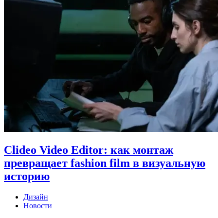
Clideo Video Editor: как монтаж
превращает fashion film в визуальную
историю
Дизайн
Новости