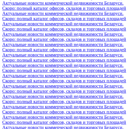
Актуальные новости коммерческой недвижимости Беларуси.
Скоро: полный каталог офисов, складов и торговых площадей
Актуальные новости коммерческой недвижимости Беларуси.
Скоро: полный каталог офисов, складов и торговых площадей
Актуальные новости коммерческой недвижимости Беларуси.
Скоро: полный каталог офисов, складов и торговых площадей
Актуальные новости коммерческой недвижимости Беларуси.
Скоро: полный каталог офисов, складов и торговых площадей
Актуальные новости коммерческой недвижимости Беларуси.
Скоро: полный каталог офисов, складов и торговых площадей
Актуальные новости коммерческой недвижимости Беларуси.
Скоро: полный каталог офисов, складов и торговых площадей
Актуальные новости коммерческой недвижимости Беларуси.
Скоро: полный каталог офисов, складов и торговых площадей
Актуальные новости коммерческой недвижимости Беларуси.
Скоро: полный каталог офисов, складов и торговых площадей
Актуальные новости коммерческой недвижимости Беларуси.
Скоро: полный каталог офисов, складов и торговых площадей
Актуальные новости коммерческой недвижимости Беларуси.
Скоро: полный каталог офисов, складов и торговых площадей
Актуальные новости коммерческой недвижимости Беларуси.
Скоро: полный каталог офисов, складов и торговых площадей
Актуальные новости коммерческой недвижимости Беларуси.
Скоро: полный каталог офисов, складов и торговых площадей
Актуальные новости коммерческой недвижимости Беларуси.