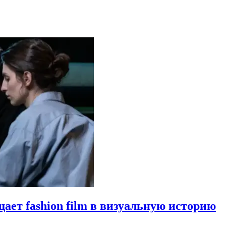
щает fashion film в визуальную историю