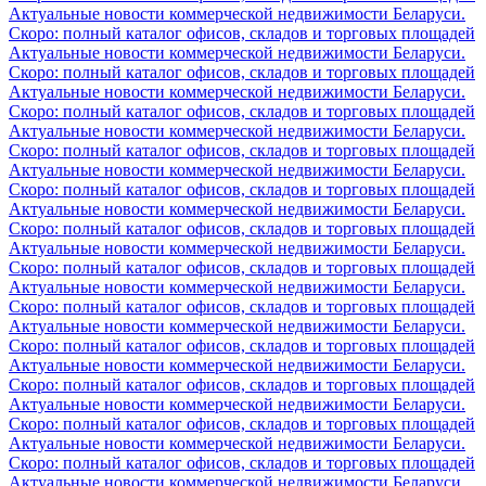
Актуальные новости коммерческой недвижимости Беларуси.
Скоро: полный каталог офисов, складов и торговых площадей
Актуальные новости коммерческой недвижимости Беларуси.
Скоро: полный каталог офисов, складов и торговых площадей
Актуальные новости коммерческой недвижимости Беларуси.
Скоро: полный каталог офисов, складов и торговых площадей
Актуальные новости коммерческой недвижимости Беларуси.
Скоро: полный каталог офисов, складов и торговых площадей
Актуальные новости коммерческой недвижимости Беларуси.
Скоро: полный каталог офисов, складов и торговых площадей
Актуальные новости коммерческой недвижимости Беларуси.
Скоро: полный каталог офисов, складов и торговых площадей
Актуальные новости коммерческой недвижимости Беларуси.
Скоро: полный каталог офисов, складов и торговых площадей
Актуальные новости коммерческой недвижимости Беларуси.
Скоро: полный каталог офисов, складов и торговых площадей
Актуальные новости коммерческой недвижимости Беларуси.
Скоро: полный каталог офисов, складов и торговых площадей
Актуальные новости коммерческой недвижимости Беларуси.
Скоро: полный каталог офисов, складов и торговых площадей
Актуальные новости коммерческой недвижимости Беларуси.
Скоро: полный каталог офисов, складов и торговых площадей
Актуальные новости коммерческой недвижимости Беларуси.
Скоро: полный каталог офисов, складов и торговых площадей
Актуальные новости коммерческой недвижимости Беларуси.