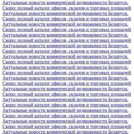
Актуальные новости коммерческой недвижимости Беларуси.
Скоро: полный каталог офисов, складов и торговых площадей
Актуальные новости коммерческой недвижимости Беларуси.
Скоро: полный каталог офисов, складов и торговых площадей
Актуальные новости коммерческой недвижимости Беларуси.
Скоро: полный каталог офисов, складов и торговых площадей
Актуальные новости коммерческой недвижимости Беларуси.
Скоро: полный каталог офисов, складов и торговых площадей
Актуальные новости коммерческой недвижимости Беларуси.
Скоро: полный каталог офисов, складов и торговых площадей
Актуальные новости коммерческой недвижимости Беларуси.
Скоро: полный каталог офисов, складов и торговых площадей
Актуальные новости коммерческой недвижимости Беларуси.
Скоро: полный каталог офисов, складов и торговых площадей
Актуальные новости коммерческой недвижимости Беларуси.
Скоро: полный каталог офисов, складов и торговых площадей
Актуальные новости коммерческой недвижимости Беларуси.
Скоро: полный каталог офисов, складов и торговых площадей
Актуальные новости коммерческой недвижимости Беларуси.
Скоро: полный каталог офисов, складов и торговых площадей
Актуальные новости коммерческой недвижимости Беларуси.
Скоро: полный каталог офисов, складов и торговых площадей
Актуальные новости коммерческой недвижимости Беларуси.
Скоро: полный каталог офисов, складов и торговых площадей
Актуальные новости коммерческой недвижимости Беларуси.