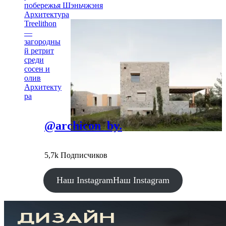
побережья Шэньчжэня
Архитектура
Treelithon
—
загородны
й ретрит
среди
сосен и
олив
Архитекту
ра
@archicon_by.
5,7k Подписчиков
Наш Instagram
Наш Instagram