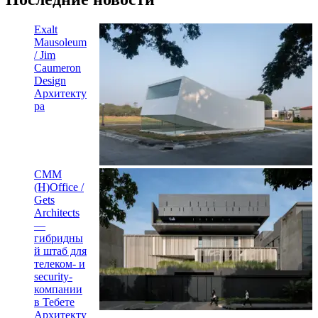
Exalt
Mausoleum
/ Jim
Caumeron
Design
Архитекту
ра
CMM
(H)Office /
Gets
Architects
—
гибридны
й штаб для
телеком- и
security-
компании
в Тебете
Архитекту