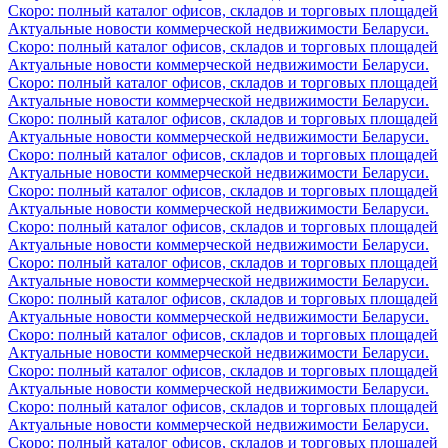
Скоро: полный каталог офисов, складов и торговых площадей
Актуальные новости коммерческой недвижимости Беларуси.
Скоро: полный каталог офисов, складов и торговых площадей
Актуальные новости коммерческой недвижимости Беларуси.
Скоро: полный каталог офисов, складов и торговых площадей
Актуальные новости коммерческой недвижимости Беларуси.
Скоро: полный каталог офисов, складов и торговых площадей
Актуальные новости коммерческой недвижимости Беларуси.
Скоро: полный каталог офисов, складов и торговых площадей
Актуальные новости коммерческой недвижимости Беларуси.
Скоро: полный каталог офисов, складов и торговых площадей
Актуальные новости коммерческой недвижимости Беларуси.
Скоро: полный каталог офисов, складов и торговых площадей
Актуальные новости коммерческой недвижимости Беларуси.
Скоро: полный каталог офисов, складов и торговых площадей
Актуальные новости коммерческой недвижимости Беларуси.
Скоро: полный каталог офисов, складов и торговых площадей
Актуальные новости коммерческой недвижимости Беларуси.
Скоро: полный каталог офисов, складов и торговых площадей
Актуальные новости коммерческой недвижимости Беларуси.
Скоро: полный каталог офисов, складов и торговых площадей
Актуальные новости коммерческой недвижимости Беларуси.
Скоро: полный каталог офисов, складов и торговых площадей
Актуальные новости коммерческой недвижимости Беларуси.
Скоро: полный каталог офисов, складов и торговых площадей