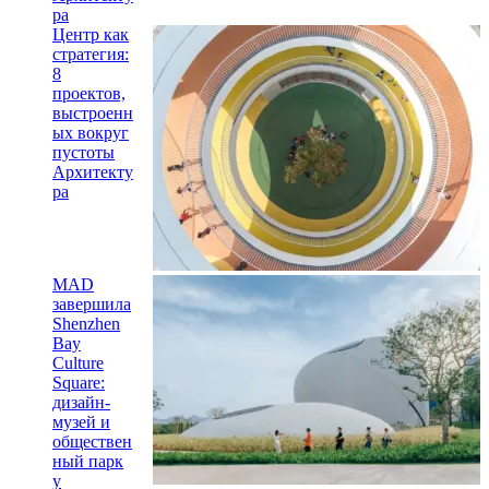
ра
Центр как
стратегия:
8
проектов,
выстроенн
ых вокруг
пустоты
Архитекту
ра
MAD
завершила
Shenzhen
Bay
Culture
Square:
дизайн-
музей и
обществен
ный парк
у