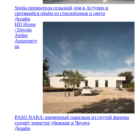
Spolia превратила сельский дом в Астурии в
светящийся объём из стеклоблоков и цвета
Дизайн
HD House
/ Desvão
Atelier
Архитекту
ра
PASO NARA: временный павильон из гнутой фанеры
создаёт тенистое убежище в Чиуауа
Дизайн