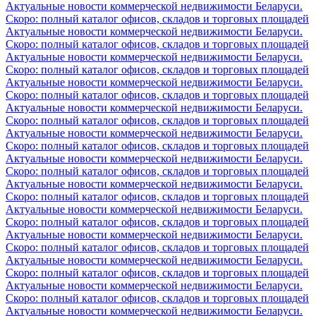
Актуальные новости коммерческой недвижимости Беларуси.
Скоро: полный каталог офисов, складов и торговых площадей
Актуальные новости коммерческой недвижимости Беларуси.
Скоро: полный каталог офисов, складов и торговых площадей
Актуальные новости коммерческой недвижимости Беларуси.
Скоро: полный каталог офисов, складов и торговых площадей
Актуальные новости коммерческой недвижимости Беларуси.
Скоро: полный каталог офисов, складов и торговых площадей
Актуальные новости коммерческой недвижимости Беларуси.
Скоро: полный каталог офисов, складов и торговых площадей
Актуальные новости коммерческой недвижимости Беларуси.
Скоро: полный каталог офисов, складов и торговых площадей
Актуальные новости коммерческой недвижимости Беларуси.
Скоро: полный каталог офисов, складов и торговых площадей
Актуальные новости коммерческой недвижимости Беларуси.
Скоро: полный каталог офисов, складов и торговых площадей
Актуальные новости коммерческой недвижимости Беларуси.
Скоро: полный каталог офисов, складов и торговых площадей
Актуальные новости коммерческой недвижимости Беларуси.
Скоро: полный каталог офисов, складов и торговых площадей
Актуальные новости коммерческой недвижимости Беларуси.
Скоро: полный каталог офисов, складов и торговых площадей
Актуальные новости коммерческой недвижимости Беларуси.
Скоро: полный каталог офисов, складов и торговых площадей
Актуальные новости коммерческой недвижимости Беларуси.