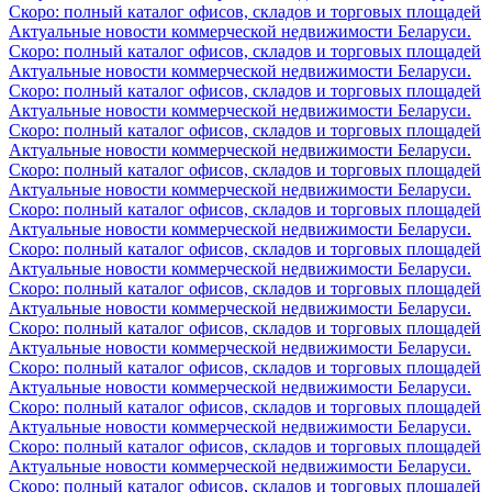
Скоро: полный каталог офисов, складов и торговых площадей
Актуальные новости коммерческой недвижимости Беларуси.
Скоро: полный каталог офисов, складов и торговых площадей
Актуальные новости коммерческой недвижимости Беларуси.
Скоро: полный каталог офисов, складов и торговых площадей
Актуальные новости коммерческой недвижимости Беларуси.
Скоро: полный каталог офисов, складов и торговых площадей
Актуальные новости коммерческой недвижимости Беларуси.
Скоро: полный каталог офисов, складов и торговых площадей
Актуальные новости коммерческой недвижимости Беларуси.
Скоро: полный каталог офисов, складов и торговых площадей
Актуальные новости коммерческой недвижимости Беларуси.
Скоро: полный каталог офисов, складов и торговых площадей
Актуальные новости коммерческой недвижимости Беларуси.
Скоро: полный каталог офисов, складов и торговых площадей
Актуальные новости коммерческой недвижимости Беларуси.
Скоро: полный каталог офисов, складов и торговых площадей
Актуальные новости коммерческой недвижимости Беларуси.
Скоро: полный каталог офисов, складов и торговых площадей
Актуальные новости коммерческой недвижимости Беларуси.
Скоро: полный каталог офисов, складов и торговых площадей
Актуальные новости коммерческой недвижимости Беларуси.
Скоро: полный каталог офисов, складов и торговых площадей
Актуальные новости коммерческой недвижимости Беларуси.
Скоро: полный каталог офисов, складов и торговых площадей