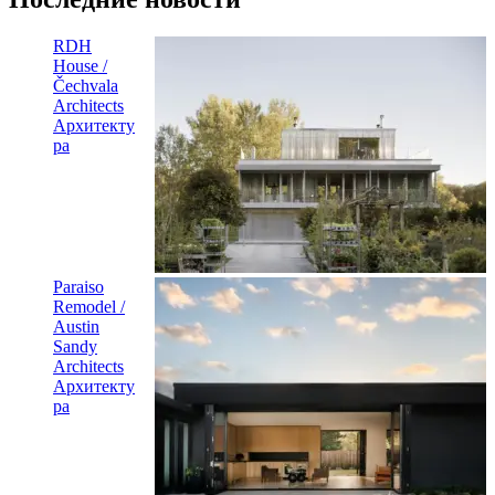
RDH
House /
Čechvala
Architects
Архитекту
ра
Paraiso
Remodel /
Austin
Sandy
Architects
Архитекту
ра