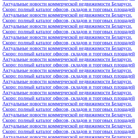
Актуальные новости коммерческой недвижимости Беларуси.
Скоро: полный каталог офисов, складов и торговых площадей
Актуальные новости коммерческой недвижимости Беларуси.
Скоро: полный каталог офисов, складов и торговых площадей
Актуальные новости коммерческой недвижимости Беларуси.
Скоро: полный каталог офисов, складов и торговых площадей
Актуальные новости коммерческой недвижимости Беларуси.
Скоро: полный каталог офисов, складов и торговых площадей
Актуальные новости коммерческой недвижимости Беларуси.
Скоро: полный каталог офисов, складов и торговых площадей
Актуальные новости коммерческой недвижимости Беларуси.
Скоро: полный каталог офисов, складов и торговых площадей
Актуальные новости коммерческой недвижимости Беларуси.
Скоро: полный каталог офисов, складов и торговых площадей
Актуальные новости коммерческой недвижимости Беларуси.
Скоро: полный каталог офисов, складов и торговых площадей
Актуальные новости коммерческой недвижимости Беларуси.
Скоро: полный каталог офисов, складов и торговых площадей
Актуальные новости коммерческой недвижимости Беларуси.
Скоро: полный каталог офисов, складов и торговых площадей
Актуальные новости коммерческой недвижимости Беларуси.
Скоро: полный каталог офисов, складов и торговых площадей
Актуальные новости коммерческой недвижимости Беларуси.
Скоро: полный каталог офисов, складов и торговых площадей
Актуальные новости коммерческой недвижимости Беларуси.