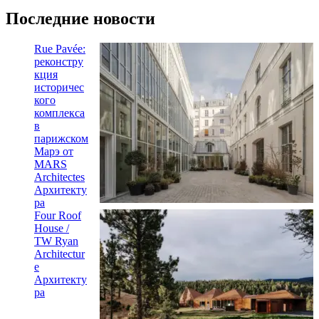
Последние новости
Rue Pavée:
реконстру
кция
историчес
кого
комплекса
в
парижском
Марэ от
MARS
Architectes
Архитекту
ра
Four Roof
House /
TW Ryan
Architectur
e
Архитекту
ра