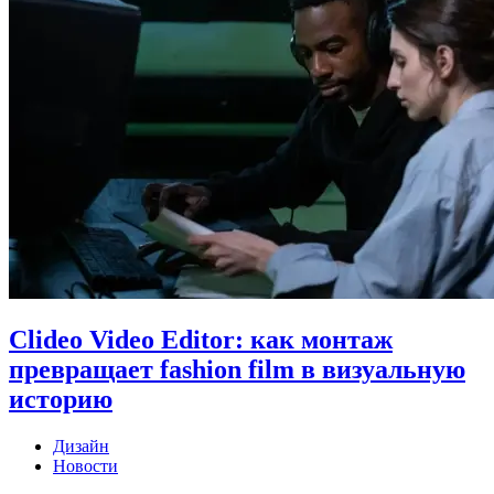
Clideo Video Editor: как монтаж
превращает fashion film в визуальную
историю
Дизайн
Новости