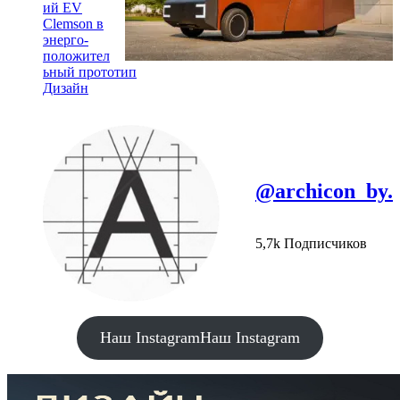
ий EV
Clemson в
энерго-
положител
ьный прототип
Дизайн
@archicon_by.
5,7k Подписчиков
Наш Instagram
Наш Instagram