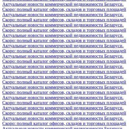
Актуальные новости коммерческой недвижимости Беларуси.
Скоро: полный каталог офисов, складов и торговых площадей
Актуальные новости коммерческой недвижимости Беларуси.
Скоро: полный каталог офисов, складов и торговых площадей
Актуальные новости коммерческой недвижимости Беларуси.
Скоро: полный каталог офисов, складов и торговых площадей
Актуальные новости коммерческой недвижимости Беларуси.
Скоро: полный каталог офисов, складов и торговых площадей
Актуальные новости коммерческой недвижимости Беларуси.
Скоро: полный каталог офисов, складов и торговых площадей
Актуальные новости коммерческой недвижимости Беларуси.
Скоро: полный каталог офисов, складов и торговых площадей
Актуальные новости коммерческой недвижимости Беларуси.
Скоро: полный каталог офисов, складов и торговых площадей
Актуальные новости коммерческой недвижимости Беларуси.
Скоро: полный каталог офисов, складов и торговых площадей
Актуальные новости коммерческой недвижимости Беларуси.
Скоро: полный каталог офисов, складов и торговых площадей
Актуальные новости коммерческой недвижимости Беларуси.
Скоро: полный каталог офисов, складов и торговых площадей
Актуальные новости коммерческой недвижимости Беларуси.
Скоро: полный каталог офисов, складов и торговых площадей
Актуальные новости коммерческой недвижимости Беларуси.
Скоро: полный каталог офисов, складов и торговых площадей
Актуальные новости коммерческой недвижимости Беларуси.