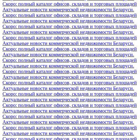
Скоро: полный каталог офисов, складов и торговых площадей
Актуальные новости коммерческой недвижимости Беларуси.
Скоро: полный каталог офисов, складов и торговых площадей
Актуальные новости коммерческой недвижимости Беларуси.
Скоро: полный каталог офисов, складов и торговых площадей
Актуальные новости коммерческой недвижимости Беларуси.
Скоро: полный каталог офисов, складов и торговых площадей
Актуальные новости коммерческой недвижимости Беларуси.
Скоро: полный каталог офисов, складов и торговых площадей
Актуальные новости коммерческой недвижимости Беларуси.
Скоро: полный каталог офисов, складов и торговых площадей
Актуальные новости коммерческой недвижимости Беларуси.
Скоро: полный каталог офисов, складов и торговых площадей
Актуальные новости коммерческой недвижимости Беларуси.
Скоро: полный каталог офисов, складов и торговых площадей
Актуальные новости коммерческой недвижимости Беларуси.
Скоро: полный каталог офисов, складов и торговых площадей
Актуальные новости коммерческой недвижимости Беларуси.
Скоро: полный каталог офисов, складов и торговых площадей
Актуальные новости коммерческой недвижимости Беларуси.
Скоро: полный каталог офисов, складов и торговых площадей
Актуальные новости коммерческой недвижимости Беларуси.
Скоро: полный каталог офисов, складов и торговых площадей
Актуальные новости коммерческой недвижимости Беларуси.
Скоро: полный каталог офисов, складов и торговых площадей