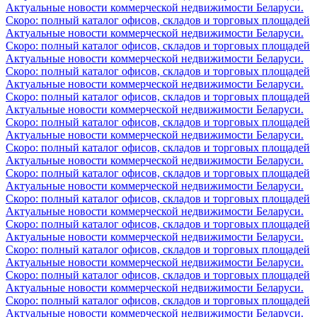
Актуальные новости коммерческой недвижимости Беларуси.
Скоро: полный каталог офисов, складов и торговых площадей
Актуальные новости коммерческой недвижимости Беларуси.
Скоро: полный каталог офисов, складов и торговых площадей
Актуальные новости коммерческой недвижимости Беларуси.
Скоро: полный каталог офисов, складов и торговых площадей
Актуальные новости коммерческой недвижимости Беларуси.
Скоро: полный каталог офисов, складов и торговых площадей
Актуальные новости коммерческой недвижимости Беларуси.
Скоро: полный каталог офисов, складов и торговых площадей
Актуальные новости коммерческой недвижимости Беларуси.
Скоро: полный каталог офисов, складов и торговых площадей
Актуальные новости коммерческой недвижимости Беларуси.
Скоро: полный каталог офисов, складов и торговых площадей
Актуальные новости коммерческой недвижимости Беларуси.
Скоро: полный каталог офисов, складов и торговых площадей
Актуальные новости коммерческой недвижимости Беларуси.
Скоро: полный каталог офисов, складов и торговых площадей
Актуальные новости коммерческой недвижимости Беларуси.
Скоро: полный каталог офисов, складов и торговых площадей
Актуальные новости коммерческой недвижимости Беларуси.
Скоро: полный каталог офисов, складов и торговых площадей
Актуальные новости коммерческой недвижимости Беларуси.
Скоро: полный каталог офисов, складов и торговых площадей
Актуальные новости коммерческой недвижимости Беларуси.