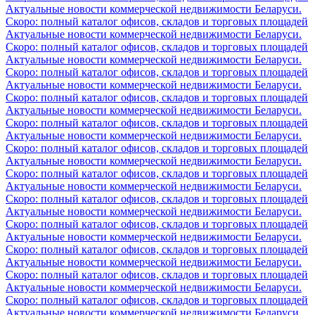
Актуальные новости коммерческой недвижимости Беларуси.
Скоро: полный каталог офисов, складов и торговых площадей
Актуальные новости коммерческой недвижимости Беларуси.
Скоро: полный каталог офисов, складов и торговых площадей
Актуальные новости коммерческой недвижимости Беларуси.
Скоро: полный каталог офисов, складов и торговых площадей
Актуальные новости коммерческой недвижимости Беларуси.
Скоро: полный каталог офисов, складов и торговых площадей
Актуальные новости коммерческой недвижимости Беларуси.
Скоро: полный каталог офисов, складов и торговых площадей
Актуальные новости коммерческой недвижимости Беларуси.
Скоро: полный каталог офисов, складов и торговых площадей
Актуальные новости коммерческой недвижимости Беларуси.
Скоро: полный каталог офисов, складов и торговых площадей
Актуальные новости коммерческой недвижимости Беларуси.
Скоро: полный каталог офисов, складов и торговых площадей
Актуальные новости коммерческой недвижимости Беларуси.
Скоро: полный каталог офисов, складов и торговых площадей
Актуальные новости коммерческой недвижимости Беларуси.
Скоро: полный каталог офисов, складов и торговых площадей
Актуальные новости коммерческой недвижимости Беларуси.
Скоро: полный каталог офисов, складов и торговых площадей
Актуальные новости коммерческой недвижимости Беларуси.
Скоро: полный каталог офисов, складов и торговых площадей
Актуальные новости коммерческой недвижимости Беларуси.