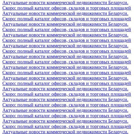
Актуальные новости коммерческой недвижимости Беларуси.
Скоро: полный каталог офисов, складов и торговых площадей
Актуальные новости коммерческой недвижимости Беларуси.
Скоро: полный каталог офисов, складов и торговых площадей
Актуальные новости коммерческой недвижимости Беларуси.
Скоро: полный каталог офисов, складов и торговых площадей
Актуальные новости коммерческой недвижимости Беларуси.
Скоро: полный каталог офисов, складов и торговых площадей
Актуальные новости коммерческой недвижимости Беларуси.
Скоро: полный каталог офисов, складов и торговых площадей
Актуальные новости коммерческой недвижимости Беларуси.
Скоро: полный каталог офисов, складов и торговых площадей
Актуальные новости коммерческой недвижимости Беларуси.
Скоро: полный каталог офисов, складов и торговых площадей
Актуальные новости коммерческой недвижимости Беларуси.
Скоро: полный каталог офисов, складов и торговых площадей
Актуальные новости коммерческой недвижимости Беларуси.
Скоро: полный каталог офисов, складов и торговых площадей
Актуальные новости коммерческой недвижимости Беларуси.
Скоро: полный каталог офисов, складов и торговых площадей
Актуальные новости коммерческой недвижимости Беларуси.
Скоро: полный каталог офисов, складов и торговых площадей
Актуальные новости коммерческой недвижимости Беларуси.
Скоро: полный каталог офисов, складов и торговых площадей
Актуальные новости коммерческой недвижимости Беларуси.