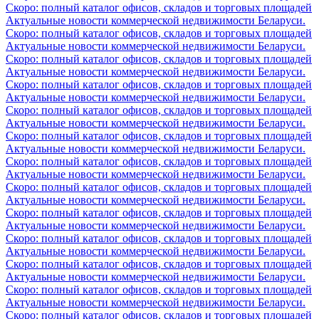
Скоро: полный каталог офисов, складов и торговых площадей
Актуальные новости коммерческой недвижимости Беларуси.
Скоро: полный каталог офисов, складов и торговых площадей
Актуальные новости коммерческой недвижимости Беларуси.
Скоро: полный каталог офисов, складов и торговых площадей
Актуальные новости коммерческой недвижимости Беларуси.
Скоро: полный каталог офисов, складов и торговых площадей
Актуальные новости коммерческой недвижимости Беларуси.
Скоро: полный каталог офисов, складов и торговых площадей
Актуальные новости коммерческой недвижимости Беларуси.
Скоро: полный каталог офисов, складов и торговых площадей
Актуальные новости коммерческой недвижимости Беларуси.
Скоро: полный каталог офисов, складов и торговых площадей
Актуальные новости коммерческой недвижимости Беларуси.
Скоро: полный каталог офисов, складов и торговых площадей
Актуальные новости коммерческой недвижимости Беларуси.
Скоро: полный каталог офисов, складов и торговых площадей
Актуальные новости коммерческой недвижимости Беларуси.
Скоро: полный каталог офисов, складов и торговых площадей
Актуальные новости коммерческой недвижимости Беларуси.
Скоро: полный каталог офисов, складов и торговых площадей
Актуальные новости коммерческой недвижимости Беларуси.
Скоро: полный каталог офисов, складов и торговых площадей
Актуальные новости коммерческой недвижимости Беларуси.
Скоро: полный каталог офисов, складов и торговых площадей