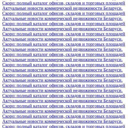
Скоро: полный каталог офисов, складов и торговых площадей
Актуальные новости коммерческой недвижимости Беларуси.
Скоро: полный каталог офисов, складов и торговых площадей
Актуальные новости коммерческой недвижимости Беларуси.
Скоро: полный каталог офисов, складов и торговых площадей
Актуальные новости коммерческой недвижимости Беларуси.
Скоро: полный каталог офисов, складов и торговых площадей
Актуальные новости коммерческой недвижимости Беларуси.
Скоро: полный каталог офисов, складов и торговых площадей
Актуальные новости коммерческой недвижимости Беларуси.
Скоро: полный каталог офисов, складов и торговых площадей
Актуальные новости коммерческой недвижимости Беларуси.
Скоро: полный каталог офисов, складов и торговых площадей
Актуальные новости коммерческой недвижимости Беларуси.
Скоро: полный каталог офисов, складов и торговых площадей
Актуальные новости коммерческой недвижимости Беларуси.
Скоро: полный каталог офисов, складов и торговых площадей
Актуальные новости коммерческой недвижимости Беларуси.
Скоро: полный каталог офисов, складов и торговых площадей
Актуальные новости коммерческой недвижимости Беларуси.
Скоро: полный каталог офисов, складов и торговых площадей
Актуальные новости коммерческой недвижимости Беларуси.
Скоро: полный каталог офисов, складов и торговых площадей
Актуальные новости коммерческой недвижимости Беларуси.
Скоро: полный каталог офисов, складов и торговых площадей