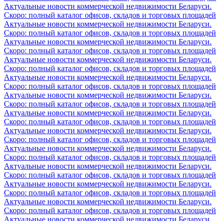
Актуальные новости коммерческой недвижимости Беларуси.
Скоро: полный каталог офисов, складов и торговых площадей
Актуальные новости коммерческой недвижимости Беларуси.
Скоро: полный каталог офисов, складов и торговых площадей
Актуальные новости коммерческой недвижимости Беларуси.
Скоро: полный каталог офисов, складов и торговых площадей
Актуальные новости коммерческой недвижимости Беларуси.
Скоро: полный каталог офисов, складов и торговых площадей
Актуальные новости коммерческой недвижимости Беларуси.
Скоро: полный каталог офисов, складов и торговых площадей
Актуальные новости коммерческой недвижимости Беларуси.
Скоро: полный каталог офисов, складов и торговых площадей
Актуальные новости коммерческой недвижимости Беларуси.
Скоро: полный каталог офисов, складов и торговых площадей
Актуальные новости коммерческой недвижимости Беларуси.
Скоро: полный каталог офисов, складов и торговых площадей
Актуальные новости коммерческой недвижимости Беларуси.
Скоро: полный каталог офисов, складов и торговых площадей
Актуальные новости коммерческой недвижимости Беларуси.
Скоро: полный каталог офисов, складов и торговых площадей
Актуальные новости коммерческой недвижимости Беларуси.
Скоро: полный каталог офисов, складов и торговых площадей
Актуальные новости коммерческой недвижимости Беларуси.
Скоро: полный каталог офисов, складов и торговых площадей
Актуальные новости коммерческой недвижимости Беларуси.