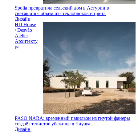
Spolia превратила сельский дом в Астурии в
светящийся объём из стеклоблоков и цвета
Дизайн
HD House
/ Desvão
Atelier
Архитекту
ра
PASO NARA: временный павильон из гнутой фанеры
создаёт тенистое убежище в Чиуауа
Дизайн