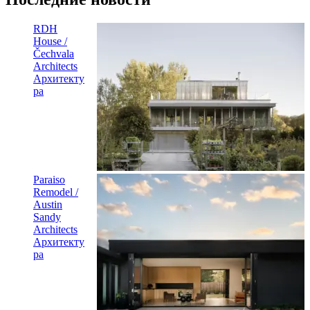
RDH
House /
Čechvala
Architects
Архитекту
ра
Paraiso
Remodel /
Austin
Sandy
Architects
Архитекту
ра