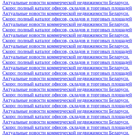
Актуальные новости коммерческой недвижимости Беларуси.
Скоро: полный каталог офисов, складов и торговых площадей
Актуальные новости коммерческой недвижимости Беларуси.
Скоро: полный каталог офисов, складов и торговых площадей
Актуальные новости коммерческой недвижимости Беларуси.
Скоро: полный каталог офисов, складов и торговых площадей
Актуальные новости коммерческой недвижимости Беларуси.
Скоро: полный каталог офисов, складов и торговых площадей
Актуальные новости коммерческой недвижимости Беларуси.
Скоро: полный каталог офисов, складов и торговых площадей
Актуальные новости коммерческой недвижимости Беларуси.
Скоро: полный каталог офисов, складов и торговых площадей
Актуальные новости коммерческой недвижимости Беларуси.
Скоро: полный каталог офисов, складов и торговых площадей
Актуальные новости коммерческой недвижимости Беларуси.
Скоро: полный каталог офисов, складов и торговых площадей
Актуальные новости коммерческой недвижимости Беларуси.
Скоро: полный каталог офисов, складов и торговых площадей
Актуальные новости коммерческой недвижимости Беларуси.
Скоро: полный каталог офисов, складов и торговых площадей
Актуальные новости коммерческой недвижимости Беларуси.
Скоро: полный каталог офисов, складов и торговых площадей
Актуальные новости коммерческой недвижимости Беларуси.
Скоро: полный каталог офисов, складов и торговых площадей
Актуальные новости коммерческой недвижимости Беларуси.