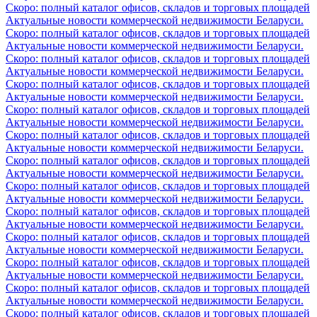
Скоро: полный каталог офисов, складов и торговых площадей
Актуальные новости коммерческой недвижимости Беларуси.
Скоро: полный каталог офисов, складов и торговых площадей
Актуальные новости коммерческой недвижимости Беларуси.
Скоро: полный каталог офисов, складов и торговых площадей
Актуальные новости коммерческой недвижимости Беларуси.
Скоро: полный каталог офисов, складов и торговых площадей
Актуальные новости коммерческой недвижимости Беларуси.
Скоро: полный каталог офисов, складов и торговых площадей
Актуальные новости коммерческой недвижимости Беларуси.
Скоро: полный каталог офисов, складов и торговых площадей
Актуальные новости коммерческой недвижимости Беларуси.
Скоро: полный каталог офисов, складов и торговых площадей
Актуальные новости коммерческой недвижимости Беларуси.
Скоро: полный каталог офисов, складов и торговых площадей
Актуальные новости коммерческой недвижимости Беларуси.
Скоро: полный каталог офисов, складов и торговых площадей
Актуальные новости коммерческой недвижимости Беларуси.
Скоро: полный каталог офисов, складов и торговых площадей
Актуальные новости коммерческой недвижимости Беларуси.
Скоро: полный каталог офисов, складов и торговых площадей
Актуальные новости коммерческой недвижимости Беларуси.
Скоро: полный каталог офисов, складов и торговых площадей
Актуальные новости коммерческой недвижимости Беларуси.
Скоро: полный каталог офисов, складов и торговых площадей