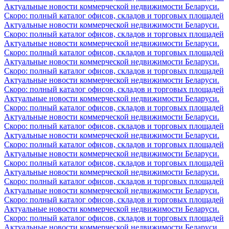
Актуальные новости коммерческой недвижимости Беларуси.
Скоро: полный каталог офисов, складов и торговых площадей
Актуальные новости коммерческой недвижимости Беларуси.
Скоро: полный каталог офисов, складов и торговых площадей
Актуальные новости коммерческой недвижимости Беларуси.
Скоро: полный каталог офисов, складов и торговых площадей
Актуальные новости коммерческой недвижимости Беларуси.
Скоро: полный каталог офисов, складов и торговых площадей
Актуальные новости коммерческой недвижимости Беларуси.
Скоро: полный каталог офисов, складов и торговых площадей
Актуальные новости коммерческой недвижимости Беларуси.
Скоро: полный каталог офисов, складов и торговых площадей
Актуальные новости коммерческой недвижимости Беларуси.
Скоро: полный каталог офисов, складов и торговых площадей
Актуальные новости коммерческой недвижимости Беларуси.
Скоро: полный каталог офисов, складов и торговых площадей
Актуальные новости коммерческой недвижимости Беларуси.
Скоро: полный каталог офисов, складов и торговых площадей
Актуальные новости коммерческой недвижимости Беларуси.
Скоро: полный каталог офисов, складов и торговых площадей
Актуальные новости коммерческой недвижимости Беларуси.
Скоро: полный каталог офисов, складов и торговых площадей
Актуальные новости коммерческой недвижимости Беларуси.
Скоро: полный каталог офисов, складов и торговых площадей
Актуальные новости коммерческой недвижимости Беларуси.