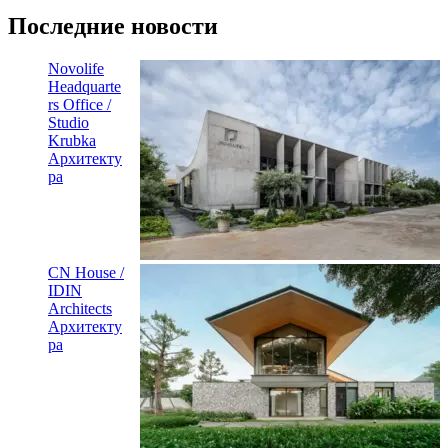
Последние новости
Novolife
Headquarte
rs Office /
Studio
Krubka
Архитекту
ра
CN House /
IDIN
Architects
Архитекту
ра