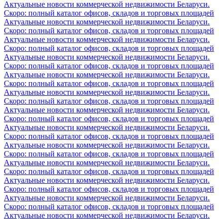
Актуальные новости коммерческой недвижимости Беларуси.
Скоро: полный каталог офисов, складов и торговых площадей
Актуальные новости коммерческой недвижимости Беларуси.
Скоро: полный каталог офисов, складов и торговых площадей
Актуальные новости коммерческой недвижимости Беларуси.
Скоро: полный каталог офисов, складов и торговых площадей
Актуальные новости коммерческой недвижимости Беларуси.
Скоро: полный каталог офисов, складов и торговых площадей
Актуальные новости коммерческой недвижимости Беларуси.
Скоро: полный каталог офисов, складов и торговых площадей
Актуальные новости коммерческой недвижимости Беларуси.
Скоро: полный каталог офисов, складов и торговых площадей
Актуальные новости коммерческой недвижимости Беларуси.
Скоро: полный каталог офисов, складов и торговых площадей
Актуальные новости коммерческой недвижимости Беларуси.
Скоро: полный каталог офисов, складов и торговых площадей
Актуальные новости коммерческой недвижимости Беларуси.
Скоро: полный каталог офисов, складов и торговых площадей
Актуальные новости коммерческой недвижимости Беларуси.
Скоро: полный каталог офисов, складов и торговых площадей
Актуальные новости коммерческой недвижимости Беларуси.
Скоро: полный каталог офисов, складов и торговых площадей
Актуальные новости коммерческой недвижимости Беларуси.
Скоро: полный каталог офисов, складов и торговых площадей
Актуальные новости коммерческой недвижимости Беларуси.