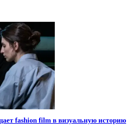
щает fashion film в визуальную историю