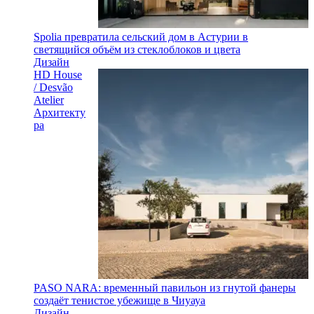
Spolia превратила сельский дом в Астурии в
светящийся объём из стеклоблоков и цвета
Дизайн
HD House
/ Desvão
Atelier
Архитекту
ра
PASO NARA: временный павильон из гнутой фанеры
создаёт тенистое убежище в Чиуауа
Дизайн