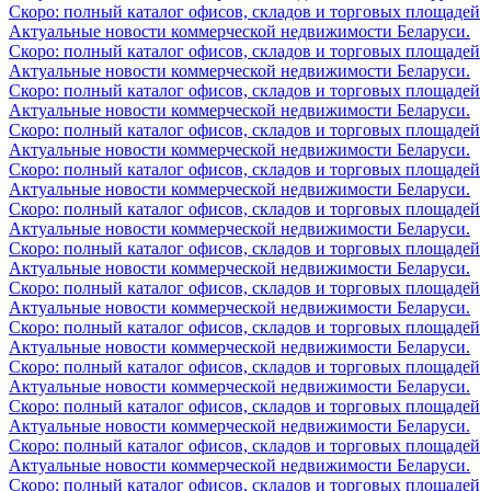
Скоро: полный каталог офисов, складов и торговых площадей
Актуальные новости коммерческой недвижимости Беларуси.
Скоро: полный каталог офисов, складов и торговых площадей
Актуальные новости коммерческой недвижимости Беларуси.
Скоро: полный каталог офисов, складов и торговых площадей
Актуальные новости коммерческой недвижимости Беларуси.
Скоро: полный каталог офисов, складов и торговых площадей
Актуальные новости коммерческой недвижимости Беларуси.
Скоро: полный каталог офисов, складов и торговых площадей
Актуальные новости коммерческой недвижимости Беларуси.
Скоро: полный каталог офисов, складов и торговых площадей
Актуальные новости коммерческой недвижимости Беларуси.
Скоро: полный каталог офисов, складов и торговых площадей
Актуальные новости коммерческой недвижимости Беларуси.
Скоро: полный каталог офисов, складов и торговых площадей
Актуальные новости коммерческой недвижимости Беларуси.
Скоро: полный каталог офисов, складов и торговых площадей
Актуальные новости коммерческой недвижимости Беларуси.
Скоро: полный каталог офисов, складов и торговых площадей
Актуальные новости коммерческой недвижимости Беларуси.
Скоро: полный каталог офисов, складов и торговых площадей
Актуальные новости коммерческой недвижимости Беларуси.
Скоро: полный каталог офисов, складов и торговых площадей
Актуальные новости коммерческой недвижимости Беларуси.
Скоро: полный каталог офисов, складов и торговых площадей