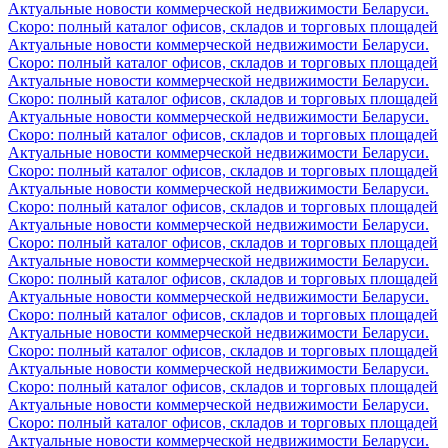
Актуальные новости коммерческой недвижимости Беларуси.
Скоро: полный каталог офисов, складов и торговых площадей
Актуальные новости коммерческой недвижимости Беларуси.
Скоро: полный каталог офисов, складов и торговых площадей
Актуальные новости коммерческой недвижимости Беларуси.
Скоро: полный каталог офисов, складов и торговых площадей
Актуальные новости коммерческой недвижимости Беларуси.
Скоро: полный каталог офисов, складов и торговых площадей
Актуальные новости коммерческой недвижимости Беларуси.
Скоро: полный каталог офисов, складов и торговых площадей
Актуальные новости коммерческой недвижимости Беларуси.
Скоро: полный каталог офисов, складов и торговых площадей
Актуальные новости коммерческой недвижимости Беларуси.
Скоро: полный каталог офисов, складов и торговых площадей
Актуальные новости коммерческой недвижимости Беларуси.
Скоро: полный каталог офисов, складов и торговых площадей
Актуальные новости коммерческой недвижимости Беларуси.
Скоро: полный каталог офисов, складов и торговых площадей
Актуальные новости коммерческой недвижимости Беларуси.
Скоро: полный каталог офисов, складов и торговых площадей
Актуальные новости коммерческой недвижимости Беларуси.
Скоро: полный каталог офисов, складов и торговых площадей
Актуальные новости коммерческой недвижимости Беларуси.
Скоро: полный каталог офисов, складов и торговых площадей
Актуальные новости коммерческой недвижимости Беларуси.