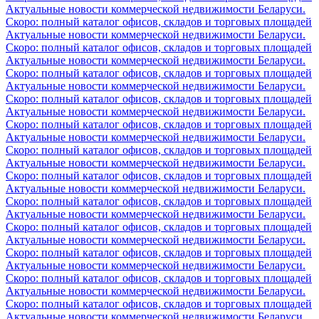
Актуальные новости коммерческой недвижимости Беларуси.
Скоро: полный каталог офисов, складов и торговых площадей
Актуальные новости коммерческой недвижимости Беларуси.
Скоро: полный каталог офисов, складов и торговых площадей
Актуальные новости коммерческой недвижимости Беларуси.
Скоро: полный каталог офисов, складов и торговых площадей
Актуальные новости коммерческой недвижимости Беларуси.
Скоро: полный каталог офисов, складов и торговых площадей
Актуальные новости коммерческой недвижимости Беларуси.
Скоро: полный каталог офисов, складов и торговых площадей
Актуальные новости коммерческой недвижимости Беларуси.
Скоро: полный каталог офисов, складов и торговых площадей
Актуальные новости коммерческой недвижимости Беларуси.
Скоро: полный каталог офисов, складов и торговых площадей
Актуальные новости коммерческой недвижимости Беларуси.
Скоро: полный каталог офисов, складов и торговых площадей
Актуальные новости коммерческой недвижимости Беларуси.
Скоро: полный каталог офисов, складов и торговых площадей
Актуальные новости коммерческой недвижимости Беларуси.
Скоро: полный каталог офисов, складов и торговых площадей
Актуальные новости коммерческой недвижимости Беларуси.
Скоро: полный каталог офисов, складов и торговых площадей
Актуальные новости коммерческой недвижимости Беларуси.
Скоро: полный каталог офисов, складов и торговых площадей
Актуальные новости коммерческой недвижимости Беларуси.