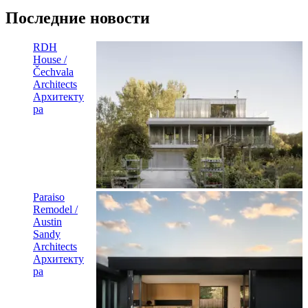
Последние новости
RDH
House /
Čechvala
Architects
Архитекту
ра
Paraiso
Remodel /
Austin
Sandy
Architects
Архитекту
ра