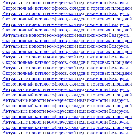
Актуальные новости коммерческой недвижимости Беларуси.
Скоро: полный каталог офисов, складов и торговых площадей
Актуальные новости коммерческой недвижимости Беларуси.
Скоро: полный каталог офисов, складов и торговых площадей
Актуальные новости коммерческой недвижимости Беларуси.
Скоро: полный каталог офисов, складов и торговых площадей
Актуальные новости коммерческой недвижимости Беларуси.
Скоро: полный каталог офисов, складов и торговых площадей
Актуальные новости коммерческой недвижимости Беларуси.
Скоро: полный каталог офисов, складов и торговых площадей
Актуальные новости коммерческой недвижимости Беларуси.
Скоро: полный каталог офисов, складов и торговых площадей
Актуальные новости коммерческой недвижимости Беларуси.
Скоро: полный каталог офисов, складов и торговых площадей
Актуальные новости коммерческой недвижимости Беларуси.
Скоро: полный каталог офисов, складов и торговых площадей
Актуальные новости коммерческой недвижимости Беларуси.
Скоро: полный каталог офисов, складов и торговых площадей
Актуальные новости коммерческой недвижимости Беларуси.
Скоро: полный каталог офисов, складов и торговых площадей
Актуальные новости коммерческой недвижимости Беларуси.
Скоро: полный каталог офисов, складов и торговых площадей
Актуальные новости коммерческой недвижимости Беларуси.
Скоро: полный каталог офисов, складов и торговых площадей
Актуальные новости коммерческой недвижимости Беларуси.