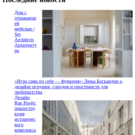
Дом с
отражающ
ей
мебелью /
Set
Architects
Архитекту
ра
«Игра сама по себе — функция»: Люка Боскардин о
дизайне игрушек, городов и пространств для
любопытства
Дизайн
Rue Pavée:
реконстру
кция
историчес
кого
комплекса