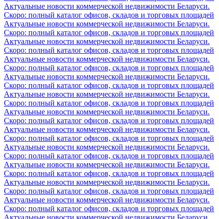
Актуальные новости коммерческой недвижимости Беларуси.
Скоро: полный каталог офисов, складов и торговых площадей
Актуальные новости коммерческой недвижимости Беларуси.
Скоро: полный каталог офисов, складов и торговых площадей
Актуальные новости коммерческой недвижимости Беларуси.
Скоро: полный каталог офисов, складов и торговых площадей
Актуальные новости коммерческой недвижимости Беларуси.
Скоро: полный каталог офисов, складов и торговых площадей
Актуальные новости коммерческой недвижимости Беларуси.
Скоро: полный каталог офисов, складов и торговых площадей
Актуальные новости коммерческой недвижимости Беларуси.
Скоро: полный каталог офисов, складов и торговых площадей
Актуальные новости коммерческой недвижимости Беларуси.
Скоро: полный каталог офисов, складов и торговых площадей
Актуальные новости коммерческой недвижимости Беларуси.
Скоро: полный каталог офисов, складов и торговых площадей
Актуальные новости коммерческой недвижимости Беларуси.
Скоро: полный каталог офисов, складов и торговых площадей
Актуальные новости коммерческой недвижимости Беларуси.
Скоро: полный каталог офисов, складов и торговых площадей
Актуальные новости коммерческой недвижимости Беларуси.
Скоро: полный каталог офисов, складов и торговых площадей
Актуальные новости коммерческой недвижимости Беларуси.
Скоро: полный каталог офисов, складов и торговых площадей
Актуальные новости коммерческой недвижимости Беларуси.