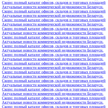
Скоро: полный каталог офисов, складов и торговых площадей
Актуальные новости коммерческой недвижимости Беларуси.
Скоро: полный каталог офисов, складов и торговых площадей
Актуальные новости коммерческой недвижимости Беларуси.
Скоро: полный каталог офисов, складов и торговых площадей
Актуальные новости коммерческой недвижимости Беларуси.
Скоро: полный каталог офисов, складов и торговых площадей
Актуальные новости коммерческой недвижимости Беларуси.
Скоро: полный каталог офисов, складов и торговых площадей
Актуальные новости коммерческой недвижимости Беларуси.
Скоро: полный каталог офисов, складов и торговых площадей
Актуальные новости коммерческой недвижимости Беларуси.
Скоро: полный каталог офисов, складов и торговых площадей
Актуальные новости коммерческой недвижимости Беларуси.
Скоро: полный каталог офисов, складов и торговых площадей
Актуальные новости коммерческой недвижимости Беларуси.
Скоро: полный каталог офисов, складов и торговых площадей
Актуальные новости коммерческой недвижимости Беларуси.
Скоро: полный каталог офисов, складов и торговых площадей
Актуальные новости коммерческой недвижимости Беларуси.
Скоро: полный каталог офисов, складов и торговых площадей
Актуальные новости коммерческой недвижимости Беларуси.
Скоро: полный каталог офисов, складов и торговых площадей
Актуальные новости коммерческой недвижимости Беларуси.
Скоро: полный каталог офисов, складов и торговых площадей