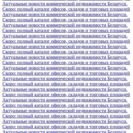
Актуальные новости коммерческой недвижимости Беларуси.
Скоро: полный каталог офисов, складов и торговых площадей
Актуальные новости коммерческой недвижимости Беларуси.
Скоро: полный каталог офисов, складов и торговых площадей
Актуальные новости коммерческой недвижимости Беларуси.
Скоро: полный каталог офисов, складов и торговых площадей
Актуальные новости коммерческой недвижимости Беларуси.
Скоро: полный каталог офисов, складов и торговых площадей
Актуальные новости коммерческой недвижимости Беларуси.
Скоро: полный каталог офисов, складов и торговых площадей
Актуальные новости коммерческой недвижимости Беларуси.
Скоро: полный каталог офисов, складов и торговых площадей
Актуальные новости коммерческой недвижимости Беларуси.
Скоро: полный каталог офисов, складов и торговых площадей
Актуальные новости коммерческой недвижимости Беларуси.
Скоро: полный каталог офисов, складов и торговых площадей
Актуальные новости коммерческой недвижимости Беларуси.
Скоро: полный каталог офисов, складов и торговых площадей
Актуальные новости коммерческой недвижимости Беларуси.
Скоро: полный каталог офисов, складов и торговых площадей
Актуальные новости коммерческой недвижимости Беларуси.
Скоро: полный каталог офисов, складов и торговых площадей
Актуальные новости коммерческой недвижимости Беларуси.
Скоро: полный каталог офисов, складов и торговых площадей
Актуальные новости коммерческой недвижимости Беларуси.