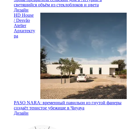
светящийся объём из стеклоблоков и цвета
Дизайн
HD House
/ Desvão
Atelier
Архитекту
ра
PASO NARA: временный павильон из гнутой фанеры
создаёт тенистое убежище в Чиуауа
Дизайн