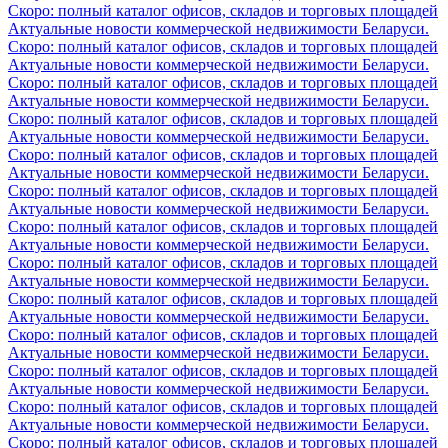
Скоро: полный каталог офисов, складов и торговых площадей
Актуальные новости коммерческой недвижимости Беларуси.
Скоро: полный каталог офисов, складов и торговых площадей
Актуальные новости коммерческой недвижимости Беларуси.
Скоро: полный каталог офисов, складов и торговых площадей
Актуальные новости коммерческой недвижимости Беларуси.
Скоро: полный каталог офисов, складов и торговых площадей
Актуальные новости коммерческой недвижимости Беларуси.
Скоро: полный каталог офисов, складов и торговых площадей
Актуальные новости коммерческой недвижимости Беларуси.
Скоро: полный каталог офисов, складов и торговых площадей
Актуальные новости коммерческой недвижимости Беларуси.
Скоро: полный каталог офисов, складов и торговых площадей
Актуальные новости коммерческой недвижимости Беларуси.
Скоро: полный каталог офисов, складов и торговых площадей
Актуальные новости коммерческой недвижимости Беларуси.
Скоро: полный каталог офисов, складов и торговых площадей
Актуальные новости коммерческой недвижимости Беларуси.
Скоро: полный каталог офисов, складов и торговых площадей
Актуальные новости коммерческой недвижимости Беларуси.
Скоро: полный каталог офисов, складов и торговых площадей
Актуальные новости коммерческой недвижимости Беларуси.
Скоро: полный каталог офисов, складов и торговых площадей
Актуальные новости коммерческой недвижимости Беларуси.
Скоро: полный каталог офисов, складов и торговых площадей