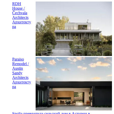
RDH
House /
Čechvala
Architects
Архитекту
ра
Paraiso
Remodel /
Austin
Sandy
Architects
Архитекту
ра
Spolia превратила сельский дом в Астурии в