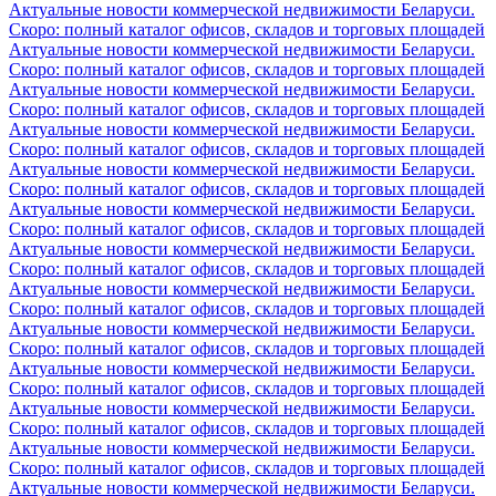
Актуальные новости коммерческой недвижимости Беларуси.
Скоро: полный каталог офисов, складов и торговых площадей
Актуальные новости коммерческой недвижимости Беларуси.
Скоро: полный каталог офисов, складов и торговых площадей
Актуальные новости коммерческой недвижимости Беларуси.
Скоро: полный каталог офисов, складов и торговых площадей
Актуальные новости коммерческой недвижимости Беларуси.
Скоро: полный каталог офисов, складов и торговых площадей
Актуальные новости коммерческой недвижимости Беларуси.
Скоро: полный каталог офисов, складов и торговых площадей
Актуальные новости коммерческой недвижимости Беларуси.
Скоро: полный каталог офисов, складов и торговых площадей
Актуальные новости коммерческой недвижимости Беларуси.
Скоро: полный каталог офисов, складов и торговых площадей
Актуальные новости коммерческой недвижимости Беларуси.
Скоро: полный каталог офисов, складов и торговых площадей
Актуальные новости коммерческой недвижимости Беларуси.
Скоро: полный каталог офисов, складов и торговых площадей
Актуальные новости коммерческой недвижимости Беларуси.
Скоро: полный каталог офисов, складов и торговых площадей
Актуальные новости коммерческой недвижимости Беларуси.
Скоро: полный каталог офисов, складов и торговых площадей
Актуальные новости коммерческой недвижимости Беларуси.
Скоро: полный каталог офисов, складов и торговых площадей
Актуальные новости коммерческой недвижимости Беларуси.