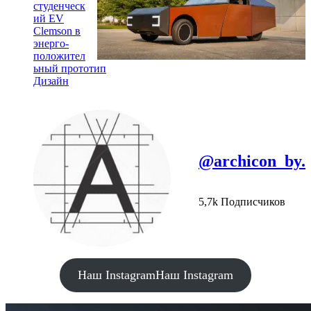
студенческ
ий EV
Clemson в
энерго-
положител
ьный прототип
Дизайн
@archicon_by.
5,7k Подписчиков
Наш Instagram
Наш Instagram