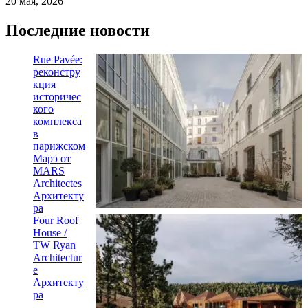
20 мая, 2026
Последние новости
Rue Pavée:
реконстру
кция
историчес
кого
комплекса
в
парижском
Марэ от
MARS
Architectes
Архитекту
ра
Four Roof
House /
TW Ryan
Architectur
e
Архитекту
ра