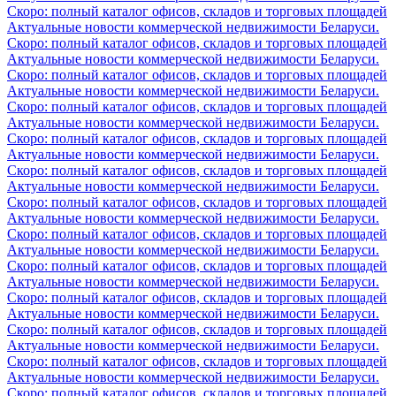
Скоро: полный каталог офисов, складов и торговых площадей
Актуальные новости коммерческой недвижимости Беларуси.
Скоро: полный каталог офисов, складов и торговых площадей
Актуальные новости коммерческой недвижимости Беларуси.
Скоро: полный каталог офисов, складов и торговых площадей
Актуальные новости коммерческой недвижимости Беларуси.
Скоро: полный каталог офисов, складов и торговых площадей
Актуальные новости коммерческой недвижимости Беларуси.
Скоро: полный каталог офисов, складов и торговых площадей
Актуальные новости коммерческой недвижимости Беларуси.
Скоро: полный каталог офисов, складов и торговых площадей
Актуальные новости коммерческой недвижимости Беларуси.
Скоро: полный каталог офисов, складов и торговых площадей
Актуальные новости коммерческой недвижимости Беларуси.
Скоро: полный каталог офисов, складов и торговых площадей
Актуальные новости коммерческой недвижимости Беларуси.
Скоро: полный каталог офисов, складов и торговых площадей
Актуальные новости коммерческой недвижимости Беларуси.
Скоро: полный каталог офисов, складов и торговых площадей
Актуальные новости коммерческой недвижимости Беларуси.
Скоро: полный каталог офисов, складов и торговых площадей
Актуальные новости коммерческой недвижимости Беларуси.
Скоро: полный каталог офисов, складов и торговых площадей
Актуальные новости коммерческой недвижимости Беларуси.
Скоро: полный каталог офисов, складов и торговых площадей