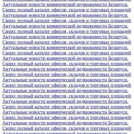
Актуальные новости коммерческой недвижимости Беларуси.
Скоро: полный каталог офисов, складов и торговых площадей
Актуальные новости коммерческой недвижимости Беларуси.
Скоро: полный каталог офисов, складов и торговых площадей
Актуальные новости коммерческой недвижимости Беларуси.
Скоро: полный каталог офисов, складов и торговых площадей
Актуальные новости коммерческой недвижимости Беларуси.
Скоро: полный каталог офисов, складов и торговых площадей
Актуальные новости коммерческой недвижимости Беларуси.
Скоро: полный каталог офисов, складов и торговых площадей
Актуальные новости коммерческой недвижимости Беларуси.
Скоро: полный каталог офисов, складов и торговых площадей
Актуальные новости коммерческой недвижимости Беларуси.
Скоро: полный каталог офисов, складов и торговых площадей
Актуальные новости коммерческой недвижимости Беларуси.
Скоро: полный каталог офисов, складов и торговых площадей
Актуальные новости коммерческой недвижимости Беларуси.
Скоро: полный каталог офисов, складов и торговых площадей
Актуальные новости коммерческой недвижимости Беларуси.
Скоро: полный каталог офисов, складов и торговых площадей
Актуальные новости коммерческой недвижимости Беларуси.
Скоро: полный каталог офисов, складов и торговых площадей
Актуальные новости коммерческой недвижимости Беларуси.
Скоро: полный каталог офисов, складов и торговых площадей
Актуальные новости коммерческой недвижимости Беларуси.