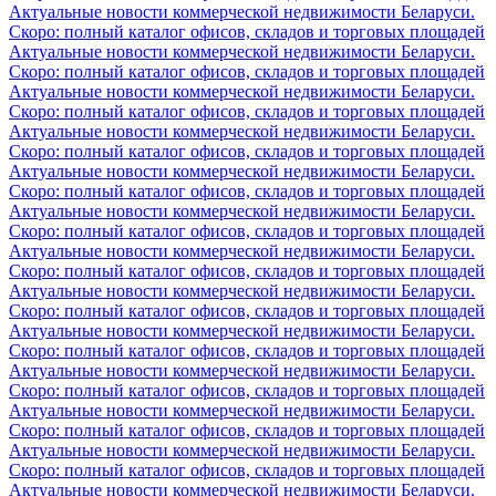
Актуальные новости коммерческой недвижимости Беларуси.
Скоро: полный каталог офисов, складов и торговых площадей
Актуальные новости коммерческой недвижимости Беларуси.
Скоро: полный каталог офисов, складов и торговых площадей
Актуальные новости коммерческой недвижимости Беларуси.
Скоро: полный каталог офисов, складов и торговых площадей
Актуальные новости коммерческой недвижимости Беларуси.
Скоро: полный каталог офисов, складов и торговых площадей
Актуальные новости коммерческой недвижимости Беларуси.
Скоро: полный каталог офисов, складов и торговых площадей
Актуальные новости коммерческой недвижимости Беларуси.
Скоро: полный каталог офисов, складов и торговых площадей
Актуальные новости коммерческой недвижимости Беларуси.
Скоро: полный каталог офисов, складов и торговых площадей
Актуальные новости коммерческой недвижимости Беларуси.
Скоро: полный каталог офисов, складов и торговых площадей
Актуальные новости коммерческой недвижимости Беларуси.
Скоро: полный каталог офисов, складов и торговых площадей
Актуальные новости коммерческой недвижимости Беларуси.
Скоро: полный каталог офисов, складов и торговых площадей
Актуальные новости коммерческой недвижимости Беларуси.
Скоро: полный каталог офисов, складов и торговых площадей
Актуальные новости коммерческой недвижимости Беларуси.
Скоро: полный каталог офисов, складов и торговых площадей
Актуальные новости коммерческой недвижимости Беларуси.