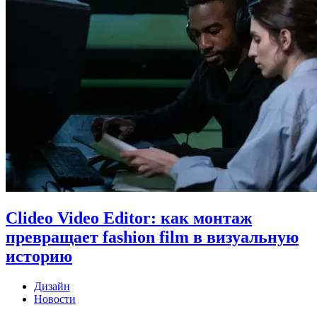
Clideo Video Editor: как монтаж
превращает fashion film в визуальную
историю
Дизайн
Новости