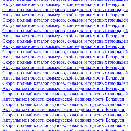
Актуальные новости коммерческой недвижимости Беларуси.
Скоро: полный каталог офисов, складов и торговых площадей
Актуальные новости коммерческой недвижимости Беларуси.
Скоро: полный каталог офисов, складов и торговых площадей
Актуальные новости коммерческой недвижимости Беларуси.
Скоро: полный каталог офисов, складов и торговых площадей
Актуальные новости коммерческой недвижимости Беларуси.
Скоро: полный каталог офисов, складов и торговых площадей
Актуальные новости коммерческой недвижимости Беларуси.
Скоро: полный каталог офисов, складов и торговых площадей
Актуальные новости коммерческой недвижимости Беларуси.
Скоро: полный каталог офисов, складов и торговых площадей
Актуальные новости коммерческой недвижимости Беларуси.
Скоро: полный каталог офисов, складов и торговых площадей
Актуальные новости коммерческой недвижимости Беларуси.
Скоро: полный каталог офисов, складов и торговых площадей
Актуальные новости коммерческой недвижимости Беларуси.
Скоро: полный каталог офисов, складов и торговых площадей
Актуальные новости коммерческой недвижимости Беларуси.
Скоро: полный каталог офисов, складов и торговых площадей
Актуальные новости коммерческой недвижимости Беларуси.
Скоро: полный каталог офисов, складов и торговых площадей
Актуальные новости коммерческой недвижимости Беларуси.
Скоро: полный каталог офисов, складов и торговых площадей
Актуальные новости коммерческой недвижимости Беларуси.