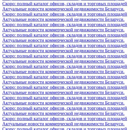
Скоро: полный каталог офисов, складов и торговых площадей
Актуальные новости коммерческой недвижимости Беларуси.
Скоро: полный каталог офисов, складов и торговых площадей
Актуальные новости коммерческой недвижимости Беларуси.
Скоро: полный каталог офисов, складов и торговых площадей
Актуальные новости коммерческой недвижимости Беларуси.
Скоро: полный каталог офисов, складов и торговых площадей
Актуальные новости коммерческой недвижимости Беларуси.
Скоро: полный каталог офисов, складов и торговых площадей
Актуальные новости коммерческой недвижимости Беларуси.
Скоро: полный каталог офисов, складов и торговых площадей
Актуальные новости коммерческой недвижимости Беларуси.
Скоро: полный каталог офисов, складов и торговых площадей
Актуальные новости коммерческой недвижимости Беларуси.
Скоро: полный каталог офисов, складов и торговых площадей
Актуальные новости коммерческой недвижимости Беларуси.
Скоро: полный каталог офисов, складов и торговых площадей
Актуальные новости коммерческой недвижимости Беларуси.
Скоро: полный каталог офисов, складов и торговых площадей
Актуальные новости коммерческой недвижимости Беларуси.
Скоро: полный каталог офисов, складов и торговых площадей
Актуальные новости коммерческой недвижимости Беларуси.
Скоро: полный каталог офисов, складов и торговых площадей
Актуальные новости коммерческой недвижимости Беларуси.
Скоро: полный каталог офисов, складов и торговых площадей