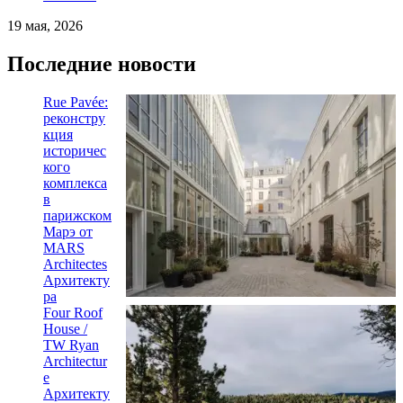
19 мая, 2026
Последние новости
Rue Pavée:
реконстру
кция
историчес
кого
комплекса
в
парижском
Марэ от
MARS
Architectes
Архитекту
ра
Four Roof
House /
TW Ryan
Architectur
e
Архитекту