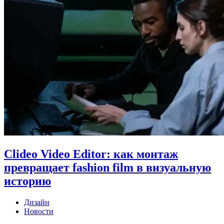
Clideo Video Editor: как монтаж
превращает fashion film в визуальную
историю
Дизайн
Новости