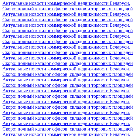
Актуальные новости коммерческой недвижимости Беларуси.
Скоро: полный каталог офисов, складов и торговых площадей
Актуальные новости коммерческой недвижимости Беларуси.
Скоро: полный каталог офисов, складов и торговых площадей
Актуальные новости коммерческой недвижимости Беларуси.
Скоро: полный каталог офисов, складов и торговых площадей
Актуальные новости коммерческой недвижимости Беларуси.
Скоро: полный каталог офисов, складов и торговых площадей
Актуальные новости коммерческой недвижимости Беларуси.
Скоро: полный каталог офисов, складов и торговых площадей
Актуальные новости коммерческой недвижимости Беларуси.
Скоро: полный каталог офисов, складов и торговых площадей
Актуальные новости коммерческой недвижимости Беларуси.
Скоро: полный каталог офисов, складов и торговых площадей
Актуальные новости коммерческой недвижимости Беларуси.
Скоро: полный каталог офисов, складов и торговых площадей
Актуальные новости коммерческой недвижимости Беларуси.
Скоро: полный каталог офисов, складов и торговых площадей
Актуальные новости коммерческой недвижимости Беларуси.
Скоро: полный каталог офисов, складов и торговых площадей
Актуальные новости коммерческой недвижимости Беларуси.
Скоро: полный каталог офисов, складов и торговых площадей
Актуальные новости коммерческой недвижимости Беларуси.
Скоро: полный каталог офисов, складов и торговых площадей
Актуальные новости коммерческой недвижимости Беларуси.