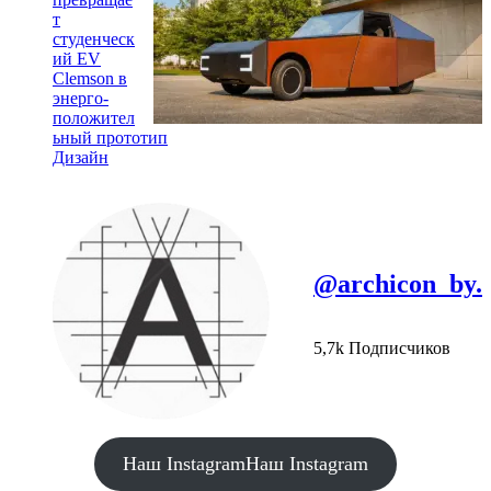
т
студенческ
ий EV
Clemson в
энерго-
положител
ьный прототип
Дизайн
@archicon_by.
5,7k Подписчиков
Наш Instagram
Наш Instagram