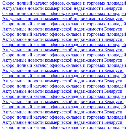
Скоро: полный каталог офисов, складов и торговых площадей
Актуальные новости коммерческой недвижимости Беларуси.
Скоро: полный каталог офисов, складов и торговых площадей
Актуальные новости коммерческой недвижимости Беларуси.
Скоро: полный каталог офисов, складов и торговых площадей
Актуальные новости коммерческой недвижимости Беларуси.
Скоро: полный каталог офисов, складов и торговых площадей
Актуальные новости коммерческой недвижимости Беларуси.
Скоро: полный каталог офисов, складов и торговых площадей
Актуальные новости коммерческой недвижимости Беларуси.
Скоро: полный каталог офисов, складов и торговых площадей
Актуальные новости коммерческой недвижимости Беларуси.
Скоро: полный каталог офисов, складов и торговых площадей
Актуальные новости коммерческой недвижимости Беларуси.
Скоро: полный каталог офисов, складов и торговых площадей
Актуальные новости коммерческой недвижимости Беларуси.
Скоро: полный каталог офисов, складов и торговых площадей
Актуальные новости коммерческой недвижимости Беларуси.
Скоро: полный каталог офисов, складов и торговых площадей
Актуальные новости коммерческой недвижимости Беларуси.
Скоро: полный каталог офисов, складов и торговых площадей
Актуальные новости коммерческой недвижимости Беларуси.
Скоро: полный каталог офисов, складов и торговых площадей
Актуальные новости коммерческой недвижимости Беларуси.
Скоро: полный каталог офисов, складов и торговых площадей