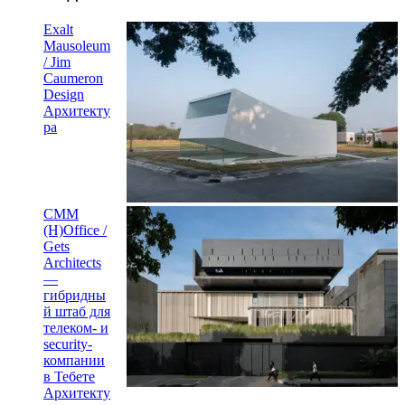
Exalt
Mausoleum
/ Jim
Caumeron
Design
Архитекту
ра
CMM
(H)Office /
Gets
Architects
—
гибридны
й штаб для
телеком- и
security-
компании
в Тебете
Архитекту