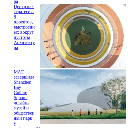
ра
Центр как
стратегия:
8
проектов,
выстроенн
ых вокруг
пустоты
Архитекту
ра
MAD
завершила
Shenzhen
Bay
Culture
Square:
дизайн-
музей и
обществен
ный парк
у