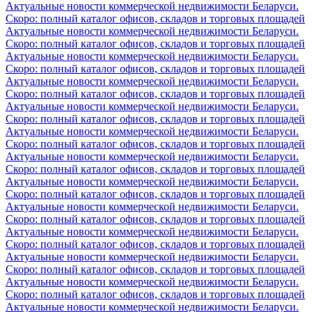
Актуальные новости коммерческой недвижимости Беларуси.
Скоро: полный каталог офисов, складов и торговых площадей
Актуальные новости коммерческой недвижимости Беларуси.
Скоро: полный каталог офисов, складов и торговых площадей
Актуальные новости коммерческой недвижимости Беларуси.
Скоро: полный каталог офисов, складов и торговых площадей
Актуальные новости коммерческой недвижимости Беларуси.
Скоро: полный каталог офисов, складов и торговых площадей
Актуальные новости коммерческой недвижимости Беларуси.
Скоро: полный каталог офисов, складов и торговых площадей
Актуальные новости коммерческой недвижимости Беларуси.
Скоро: полный каталог офисов, складов и торговых площадей
Актуальные новости коммерческой недвижимости Беларуси.
Скоро: полный каталог офисов, складов и торговых площадей
Актуальные новости коммерческой недвижимости Беларуси.
Скоро: полный каталог офисов, складов и торговых площадей
Актуальные новости коммерческой недвижимости Беларуси.
Скоро: полный каталог офисов, складов и торговых площадей
Актуальные новости коммерческой недвижимости Беларуси.
Скоро: полный каталог офисов, складов и торговых площадей
Актуальные новости коммерческой недвижимости Беларуси.
Скоро: полный каталог офисов, складов и торговых площадей
Актуальные новости коммерческой недвижимости Беларуси.
Скоро: полный каталог офисов, складов и торговых площадей
Актуальные новости коммерческой недвижимости Беларуси.