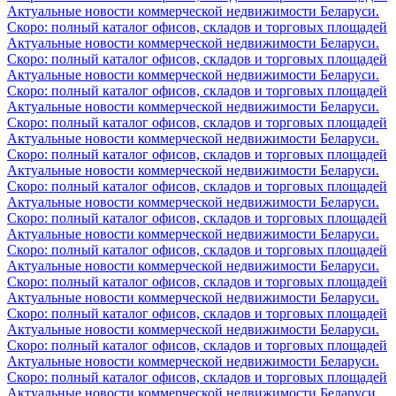
Актуальные новости коммерческой недвижимости Беларуси.
Скоро: полный каталог офисов, складов и торговых площадей
Актуальные новости коммерческой недвижимости Беларуси.
Скоро: полный каталог офисов, складов и торговых площадей
Актуальные новости коммерческой недвижимости Беларуси.
Скоро: полный каталог офисов, складов и торговых площадей
Актуальные новости коммерческой недвижимости Беларуси.
Скоро: полный каталог офисов, складов и торговых площадей
Актуальные новости коммерческой недвижимости Беларуси.
Скоро: полный каталог офисов, складов и торговых площадей
Актуальные новости коммерческой недвижимости Беларуси.
Скоро: полный каталог офисов, складов и торговых площадей
Актуальные новости коммерческой недвижимости Беларуси.
Скоро: полный каталог офисов, складов и торговых площадей
Актуальные новости коммерческой недвижимости Беларуси.
Скоро: полный каталог офисов, складов и торговых площадей
Актуальные новости коммерческой недвижимости Беларуси.
Скоро: полный каталог офисов, складов и торговых площадей
Актуальные новости коммерческой недвижимости Беларуси.
Скоро: полный каталог офисов, складов и торговых площадей
Актуальные новости коммерческой недвижимости Беларуси.
Скоро: полный каталог офисов, складов и торговых площадей
Актуальные новости коммерческой недвижимости Беларуси.
Скоро: полный каталог офисов, складов и торговых площадей
Актуальные новости коммерческой недвижимости Беларуси.