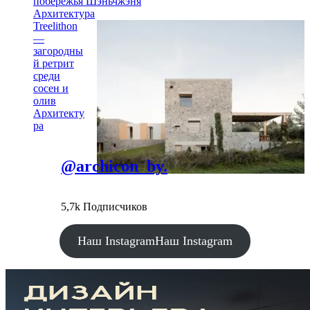
побережья Шэньчжэня
Архитектура
Treelithon
—
загородны
й ретрит
среди
сосен и
олив
Архитекту
ра
@archicon_by.
5,7k Подписчиков
Наш Instagram
Наш Instagram