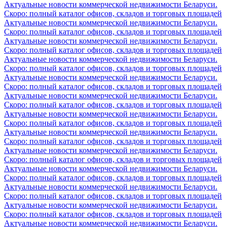
Актуальные новости коммерческой недвижимости Беларуси.
Скоро: полный каталог офисов, складов и торговых площадей
Актуальные новости коммерческой недвижимости Беларуси.
Скоро: полный каталог офисов, складов и торговых площадей
Актуальные новости коммерческой недвижимости Беларуси.
Скоро: полный каталог офисов, складов и торговых площадей
Актуальные новости коммерческой недвижимости Беларуси.
Скоро: полный каталог офисов, складов и торговых площадей
Актуальные новости коммерческой недвижимости Беларуси.
Скоро: полный каталог офисов, складов и торговых площадей
Актуальные новости коммерческой недвижимости Беларуси.
Скоро: полный каталог офисов, складов и торговых площадей
Актуальные новости коммерческой недвижимости Беларуси.
Скоро: полный каталог офисов, складов и торговых площадей
Актуальные новости коммерческой недвижимости Беларуси.
Скоро: полный каталог офисов, складов и торговых площадей
Актуальные новости коммерческой недвижимости Беларуси.
Скоро: полный каталог офисов, складов и торговых площадей
Актуальные новости коммерческой недвижимости Беларуси.
Скоро: полный каталог офисов, складов и торговых площадей
Актуальные новости коммерческой недвижимости Беларуси.
Скоро: полный каталог офисов, складов и торговых площадей
Актуальные новости коммерческой недвижимости Беларуси.
Скоро: полный каталог офисов, складов и торговых площадей
Актуальные новости коммерческой недвижимости Беларуси.