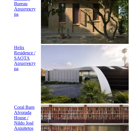
Bureau
Архитекту
ра
Helix
Residence /
SAOTA
Архитекту
ра
Coral Barn
Alvorada
House /
Nildo José
Arquitetos