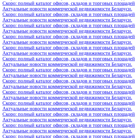
Скоро: полный каталог офисов, складов и торговых площадей
Актуальные новости коммерческой недвижимости Беларуси.
Скоро: полный каталог офисов, складов и торговых площадей
Актуальные новости коммерческой недвижимости Беларуси.
Скоро: полный каталог офисов, складов и торговых площадей
Актуальные новости коммерческой недвижимости Беларуси.
Скоро: полный каталог офисов, складов и торговых площадей
Актуальные новости коммерческой недвижимости Беларуси.
Скоро: полный каталог офисов, складов и торговых площадей
Актуальные новости коммерческой недвижимости Беларуси.
Скоро: полный каталог офисов, складов и торговых площадей
Актуальные новости коммерческой недвижимости Беларуси.
Скоро: полный каталог офисов, складов и торговых площадей
Актуальные новости коммерческой недвижимости Беларуси.
Скоро: полный каталог офисов, складов и торговых площадей
Актуальные новости коммерческой недвижимости Беларуси.
Скоро: полный каталог офисов, складов и торговых площадей
Актуальные новости коммерческой недвижимости Беларуси.
Скоро: полный каталог офисов, складов и торговых площадей
Актуальные новости коммерческой недвижимости Беларуси.
Скоро: полный каталог офисов, складов и торговых площадей
Актуальные новости коммерческой недвижимости Беларуси.
Скоро: полный каталог офисов, складов и торговых площадей
Актуальные новости коммерческой недвижимости Беларуси.
Скоро: полный каталог офисов, складов и торговых площадей