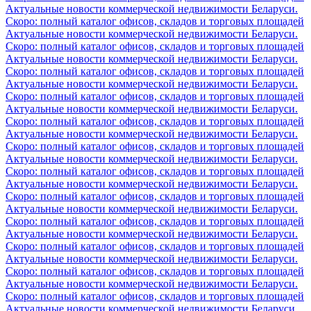
Актуальные новости коммерческой недвижимости Беларуси.
Скоро: полный каталог офисов, складов и торговых площадей
Актуальные новости коммерческой недвижимости Беларуси.
Скоро: полный каталог офисов, складов и торговых площадей
Актуальные новости коммерческой недвижимости Беларуси.
Скоро: полный каталог офисов, складов и торговых площадей
Актуальные новости коммерческой недвижимости Беларуси.
Скоро: полный каталог офисов, складов и торговых площадей
Актуальные новости коммерческой недвижимости Беларуси.
Скоро: полный каталог офисов, складов и торговых площадей
Актуальные новости коммерческой недвижимости Беларуси.
Скоро: полный каталог офисов, складов и торговых площадей
Актуальные новости коммерческой недвижимости Беларуси.
Скоро: полный каталог офисов, складов и торговых площадей
Актуальные новости коммерческой недвижимости Беларуси.
Скоро: полный каталог офисов, складов и торговых площадей
Актуальные новости коммерческой недвижимости Беларуси.
Скоро: полный каталог офисов, складов и торговых площадей
Актуальные новости коммерческой недвижимости Беларуси.
Скоро: полный каталог офисов, складов и торговых площадей
Актуальные новости коммерческой недвижимости Беларуси.
Скоро: полный каталог офисов, складов и торговых площадей
Актуальные новости коммерческой недвижимости Беларуси.
Скоро: полный каталог офисов, складов и торговых площадей
Актуальные новости коммерческой недвижимости Беларуси.