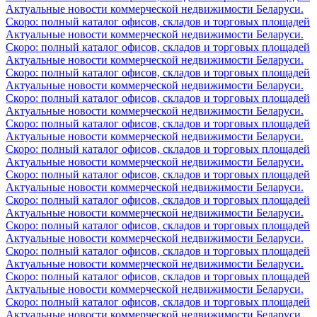
Актуальные новости коммерческой недвижимости Беларуси.
Скоро: полный каталог офисов, складов и торговых площадей
Актуальные новости коммерческой недвижимости Беларуси.
Скоро: полный каталог офисов, складов и торговых площадей
Актуальные новости коммерческой недвижимости Беларуси.
Скоро: полный каталог офисов, складов и торговых площадей
Актуальные новости коммерческой недвижимости Беларуси.
Скоро: полный каталог офисов, складов и торговых площадей
Актуальные новости коммерческой недвижимости Беларуси.
Скоро: полный каталог офисов, складов и торговых площадей
Актуальные новости коммерческой недвижимости Беларуси.
Скоро: полный каталог офисов, складов и торговых площадей
Актуальные новости коммерческой недвижимости Беларуси.
Скоро: полный каталог офисов, складов и торговых площадей
Актуальные новости коммерческой недвижимости Беларуси.
Скоро: полный каталог офисов, складов и торговых площадей
Актуальные новости коммерческой недвижимости Беларуси.
Скоро: полный каталог офисов, складов и торговых площадей
Актуальные новости коммерческой недвижимости Беларуси.
Скоро: полный каталог офисов, складов и торговых площадей
Актуальные новости коммерческой недвижимости Беларуси.
Скоро: полный каталог офисов, складов и торговых площадей
Актуальные новости коммерческой недвижимости Беларуси.
Скоро: полный каталог офисов, складов и торговых площадей
Актуальные новости коммерческой недвижимости Беларуси.