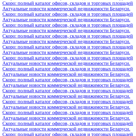
Скоро: полный каталог офисов, складов и торговых площадей
Актуальные новости коммерческой недвижимости Беларуси.
Скоро: полный каталог офисов, складов и торговых площадей
Актуальные новости коммерческой недвижимости Беларуси.
Скоро: полный каталог офисов, складов и торговых площадей
Актуальные новости коммерческой недвижимости Беларуси.
Скоро: полный каталог офисов, складов и торговых площадей
Актуальные новости коммерческой недвижимости Беларуси.
Скоро: полный каталог офисов, складов и торговых площадей
Актуальные новости коммерческой недвижимости Беларуси.
Скоро: полный каталог офисов, складов и торговых площадей
Актуальные новости коммерческой недвижимости Беларуси.
Скоро: полный каталог офисов, складов и торговых площадей
Актуальные новости коммерческой недвижимости Беларуси.
Скоро: полный каталог офисов, складов и торговых площадей
Актуальные новости коммерческой недвижимости Беларуси.
Скоро: полный каталог офисов, складов и торговых площадей
Актуальные новости коммерческой недвижимости Беларуси.
Скоро: полный каталог офисов, складов и торговых площадей
Актуальные новости коммерческой недвижимости Беларуси.
Скоро: полный каталог офисов, складов и торговых площадей
Актуальные новости коммерческой недвижимости Беларуси.
Скоро: полный каталог офисов, складов и торговых площадей
Актуальные новости коммерческой недвижимости Беларуси.
Скоро: полный каталог офисов, складов и торговых площадей