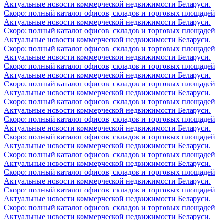
Актуальные новости коммерческой недвижимости Беларуси.
Скоро: полный каталог офисов, складов и торговых площадей
Актуальные новости коммерческой недвижимости Беларуси.
Скоро: полный каталог офисов, складов и торговых площадей
Актуальные новости коммерческой недвижимости Беларуси.
Скоро: полный каталог офисов, складов и торговых площадей
Актуальные новости коммерческой недвижимости Беларуси.
Скоро: полный каталог офисов, складов и торговых площадей
Актуальные новости коммерческой недвижимости Беларуси.
Скоро: полный каталог офисов, складов и торговых площадей
Актуальные новости коммерческой недвижимости Беларуси.
Скоро: полный каталог офисов, складов и торговых площадей
Актуальные новости коммерческой недвижимости Беларуси.
Скоро: полный каталог офисов, складов и торговых площадей
Актуальные новости коммерческой недвижимости Беларуси.
Скоро: полный каталог офисов, складов и торговых площадей
Актуальные новости коммерческой недвижимости Беларуси.
Скоро: полный каталог офисов, складов и торговых площадей
Актуальные новости коммерческой недвижимости Беларуси.
Скоро: полный каталог офисов, складов и торговых площадей
Актуальные новости коммерческой недвижимости Беларуси.
Скоро: полный каталог офисов, складов и торговых площадей
Актуальные новости коммерческой недвижимости Беларуси.
Скоро: полный каталог офисов, складов и торговых площадей
Актуальные новости коммерческой недвижимости Беларуси.