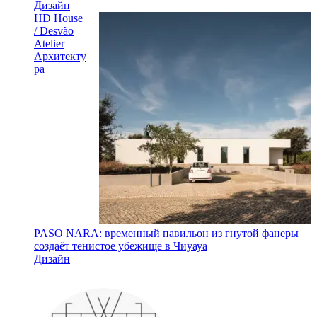
Дизайн
HD House
/ Desvão
Atelier
Архитекту
ра
PASO NARA: временный павильон из гнутой фанеры
создаёт тенистое убежище в Чиуауа
Дизайн