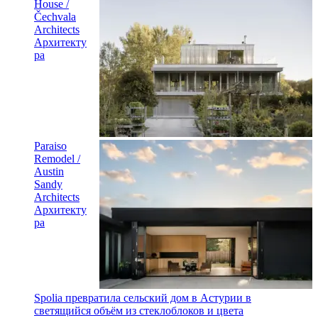
House /
Čechvala
Architects
Архитекту
ра
Paraiso
Remodel /
Austin
Sandy
Architects
Архитекту
ра
Spolia превратила сельский дом в Астурии в
светящийся объём из стеклоблоков и цвета