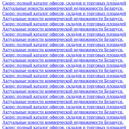
Скоро: полный каталог офисов, складов и торговых площадей
Актуальные новости коммерческой недвижимости Беларуси.
Скоро: полный каталог офисов, складов и торговых площадей
Актуальные новости коммерческой недвижимости Беларуси.
Скоро: полный каталог офисов, складов и торговых площадей
Актуальные новости коммерческой недвижимости Беларуси.
Скоро: полный каталог офисов, складов и торговых площадей
Актуальные новости коммерческой недвижимости Беларуси.
Скоро: полный каталог офисов, складов и торговых площадей
Актуальные новости коммерческой недвижимости Беларуси.
Скоро: полный каталог офисов, складов и торговых площадей
Актуальные новости коммерческой недвижимости Беларуси.
Скоро: полный каталог офисов, складов и торговых площадей
Актуальные новости коммерческой недвижимости Беларуси.
Скоро: полный каталог офисов, складов и торговых площадей
Актуальные новости коммерческой недвижимости Беларуси.
Скоро: полный каталог офисов, складов и торговых площадей
Актуальные новости коммерческой недвижимости Беларуси.
Скоро: полный каталог офисов, складов и торговых площадей
Актуальные новости коммерческой недвижимости Беларуси.
Скоро: полный каталог офисов, складов и торговых площадей
Актуальные новости коммерческой недвижимости Беларуси.
Скоро: полный каталог офисов, складов и торговых площадей
Актуальные новости коммерческой недвижимости Беларуси.
Скоро: полный каталог офисов, складов и торговых площадей