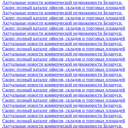
Актуальные новости коммерческой недвижимости Беларуси.
Скоро: полный каталог офисов, складов и торговых площадей
Актуальные новости коммерческой недвижимости Беларуси.
Скоро: полный каталог офисов, складов и торговых площадей
Актуальные новости коммерческой недвижимости Беларуси.
Скоро: полный каталог офисов, складов и торговых площадей
Актуальные новости коммерческой недвижимости Беларуси.
Скоро: полный каталог офисов, складов и торговых площадей
Актуальные новости коммерческой недвижимости Беларуси.
Скоро: полный каталог офисов, складов и торговых площадей
Актуальные новости коммерческой недвижимости Беларуси.
Скоро: полный каталог офисов, складов и торговых площадей
Актуальные новости коммерческой недвижимости Беларуси.
Скоро: полный каталог офисов, складов и торговых площадей
Актуальные новости коммерческой недвижимости Беларуси.
Скоро: полный каталог офисов, складов и торговых площадей
Актуальные новости коммерческой недвижимости Беларуси.
Скоро: полный каталог офисов, складов и торговых площадей
Актуальные новости коммерческой недвижимости Беларуси.
Скоро: полный каталог офисов, складов и торговых площадей
Актуальные новости коммерческой недвижимости Беларуси.
Скоро: полный каталог офисов, складов и торговых площадей
Актуальные новости коммерческой недвижимости Беларуси.
Скоро: полный каталог офисов, складов и торговых площадей
Актуальные новости коммерческой недвижимости Беларуси.