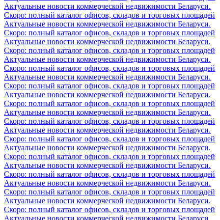
Актуальные новости коммерческой недвижимости Беларуси.
Скоро: полный каталог офисов, складов и торговых площадей
Актуальные новости коммерческой недвижимости Беларуси.
Скоро: полный каталог офисов, складов и торговых площадей
Актуальные новости коммерческой недвижимости Беларуси.
Скоро: полный каталог офисов, складов и торговых площадей
Актуальные новости коммерческой недвижимости Беларуси.
Скоро: полный каталог офисов, складов и торговых площадей
Актуальные новости коммерческой недвижимости Беларуси.
Скоро: полный каталог офисов, складов и торговых площадей
Актуальные новости коммерческой недвижимости Беларуси.
Скоро: полный каталог офисов, складов и торговых площадей
Актуальные новости коммерческой недвижимости Беларуси.
Скоро: полный каталог офисов, складов и торговых площадей
Актуальные новости коммерческой недвижимости Беларуси.
Скоро: полный каталог офисов, складов и торговых площадей
Актуальные новости коммерческой недвижимости Беларуси.
Скоро: полный каталог офисов, складов и торговых площадей
Актуальные новости коммерческой недвижимости Беларуси.
Скоро: полный каталог офисов, складов и торговых площадей
Актуальные новости коммерческой недвижимости Беларуси.
Скоро: полный каталог офисов, складов и торговых площадей
Актуальные новости коммерческой недвижимости Беларуси.
Скоро: полный каталог офисов, складов и торговых площадей
Актуальные новости коммерческой недвижимости Беларуси.