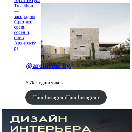
Архитектура
Treelithon
—
загородны
й ретрит
среди
сосен и
олив
Архитекту
ра
@archicon_by.
5,7k Подписчиков
Наш Instagram
Наш Instagram