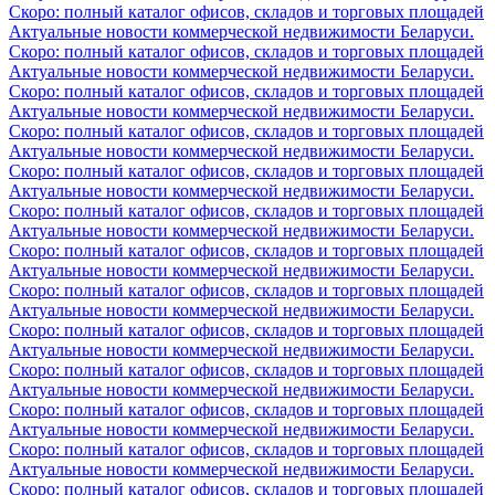
Скоро: полный каталог офисов, складов и торговых площадей
Актуальные новости коммерческой недвижимости Беларуси.
Скоро: полный каталог офисов, складов и торговых площадей
Актуальные новости коммерческой недвижимости Беларуси.
Скоро: полный каталог офисов, складов и торговых площадей
Актуальные новости коммерческой недвижимости Беларуси.
Скоро: полный каталог офисов, складов и торговых площадей
Актуальные новости коммерческой недвижимости Беларуси.
Скоро: полный каталог офисов, складов и торговых площадей
Актуальные новости коммерческой недвижимости Беларуси.
Скоро: полный каталог офисов, складов и торговых площадей
Актуальные новости коммерческой недвижимости Беларуси.
Скоро: полный каталог офисов, складов и торговых площадей
Актуальные новости коммерческой недвижимости Беларуси.
Скоро: полный каталог офисов, складов и торговых площадей
Актуальные новости коммерческой недвижимости Беларуси.
Скоро: полный каталог офисов, складов и торговых площадей
Актуальные новости коммерческой недвижимости Беларуси.
Скоро: полный каталог офисов, складов и торговых площадей
Актуальные новости коммерческой недвижимости Беларуси.
Скоро: полный каталог офисов, складов и торговых площадей
Актуальные новости коммерческой недвижимости Беларуси.
Скоро: полный каталог офисов, складов и торговых площадей
Актуальные новости коммерческой недвижимости Беларуси.
Скоро: полный каталог офисов, складов и торговых площадей