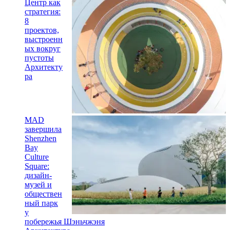
Центр как
стратегия:
8
проектов,
выстроенн
ых вокруг
пустоты
Архитекту
ра
MAD
завершила
Shenzhen
Bay
Culture
Square:
дизайн-
музей и
обществен
ный парк
у
побережья Шэньчжэня