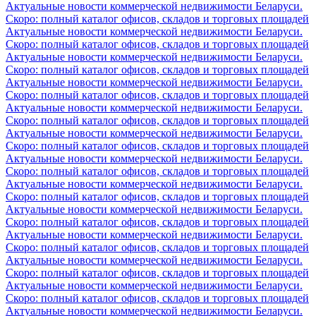
Актуальные новости коммерческой недвижимости Беларуси.
Скоро: полный каталог офисов, складов и торговых площадей
Актуальные новости коммерческой недвижимости Беларуси.
Скоро: полный каталог офисов, складов и торговых площадей
Актуальные новости коммерческой недвижимости Беларуси.
Скоро: полный каталог офисов, складов и торговых площадей
Актуальные новости коммерческой недвижимости Беларуси.
Скоро: полный каталог офисов, складов и торговых площадей
Актуальные новости коммерческой недвижимости Беларуси.
Скоро: полный каталог офисов, складов и торговых площадей
Актуальные новости коммерческой недвижимости Беларуси.
Скоро: полный каталог офисов, складов и торговых площадей
Актуальные новости коммерческой недвижимости Беларуси.
Скоро: полный каталог офисов, складов и торговых площадей
Актуальные новости коммерческой недвижимости Беларуси.
Скоро: полный каталог офисов, складов и торговых площадей
Актуальные новости коммерческой недвижимости Беларуси.
Скоро: полный каталог офисов, складов и торговых площадей
Актуальные новости коммерческой недвижимости Беларуси.
Скоро: полный каталог офисов, складов и торговых площадей
Актуальные новости коммерческой недвижимости Беларуси.
Скоро: полный каталог офисов, складов и торговых площадей
Актуальные новости коммерческой недвижимости Беларуси.
Скоро: полный каталог офисов, складов и торговых площадей
Актуальные новости коммерческой недвижимости Беларуси.