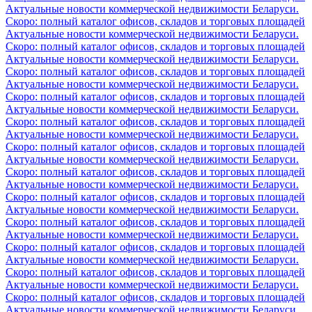
Актуальные новости коммерческой недвижимости Беларуси.
Скоро: полный каталог офисов, складов и торговых площадей
Актуальные новости коммерческой недвижимости Беларуси.
Скоро: полный каталог офисов, складов и торговых площадей
Актуальные новости коммерческой недвижимости Беларуси.
Скоро: полный каталог офисов, складов и торговых площадей
Актуальные новости коммерческой недвижимости Беларуси.
Скоро: полный каталог офисов, складов и торговых площадей
Актуальные новости коммерческой недвижимости Беларуси.
Скоро: полный каталог офисов, складов и торговых площадей
Актуальные новости коммерческой недвижимости Беларуси.
Скоро: полный каталог офисов, складов и торговых площадей
Актуальные новости коммерческой недвижимости Беларуси.
Скоро: полный каталог офисов, складов и торговых площадей
Актуальные новости коммерческой недвижимости Беларуси.
Скоро: полный каталог офисов, складов и торговых площадей
Актуальные новости коммерческой недвижимости Беларуси.
Скоро: полный каталог офисов, складов и торговых площадей
Актуальные новости коммерческой недвижимости Беларуси.
Скоро: полный каталог офисов, складов и торговых площадей
Актуальные новости коммерческой недвижимости Беларуси.
Скоро: полный каталог офисов, складов и торговых площадей
Актуальные новости коммерческой недвижимости Беларуси.
Скоро: полный каталог офисов, складов и торговых площадей
Актуальные новости коммерческой недвижимости Беларуси.