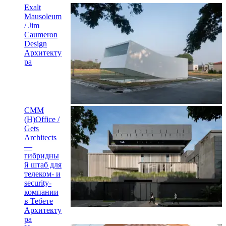
Exalt
Mausoleum
/ Jim
Caumeron
Design
Архитекту
ра
CMM
(H)Office /
Gets
Architects
—
гибридны
й штаб для
телеком- и
security-
компании
в Тебете
Архитекту
ра