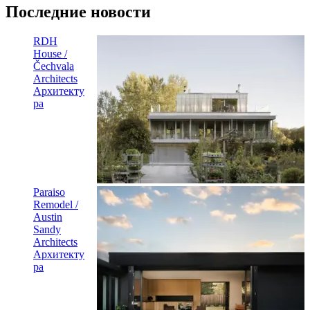
Последние новости
RDH
House /
Čechvala
Architects
Архитекту
ра
Paraiso
Remodel /
Austin
Sandy
Architects
Архитекту
ра