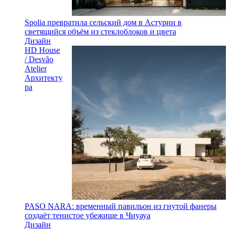
Spolia превратила сельский дом в Астурии в
светящийся объём из стеклоблоков и цвета
Дизайн
HD House
/ Desvão
Atelier
Архитекту
ра
PASO NARA: временный павильон из гнутой фанеры
создаёт тенистое убежище в Чиуауа
Дизайн