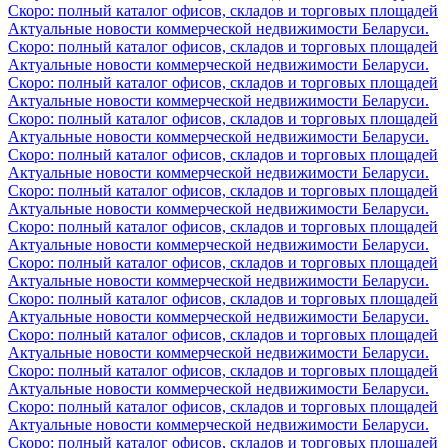
Скоро: полный каталог офисов, складов и торговых площадей
Актуальные новости коммерческой недвижимости Беларуси.
Скоро: полный каталог офисов, складов и торговых площадей
Актуальные новости коммерческой недвижимости Беларуси.
Скоро: полный каталог офисов, складов и торговых площадей
Актуальные новости коммерческой недвижимости Беларуси.
Скоро: полный каталог офисов, складов и торговых площадей
Актуальные новости коммерческой недвижимости Беларуси.
Скоро: полный каталог офисов, складов и торговых площадей
Актуальные новости коммерческой недвижимости Беларуси.
Скоро: полный каталог офисов, складов и торговых площадей
Актуальные новости коммерческой недвижимости Беларуси.
Скоро: полный каталог офисов, складов и торговых площадей
Актуальные новости коммерческой недвижимости Беларуси.
Скоро: полный каталог офисов, складов и торговых площадей
Актуальные новости коммерческой недвижимости Беларуси.
Скоро: полный каталог офисов, складов и торговых площадей
Актуальные новости коммерческой недвижимости Беларуси.
Скоро: полный каталог офисов, складов и торговых площадей
Актуальные новости коммерческой недвижимости Беларуси.
Скоро: полный каталог офисов, складов и торговых площадей
Актуальные новости коммерческой недвижимости Беларуси.
Скоро: полный каталог офисов, складов и торговых площадей
Актуальные новости коммерческой недвижимости Беларуси.
Скоро: полный каталог офисов, складов и торговых площадей