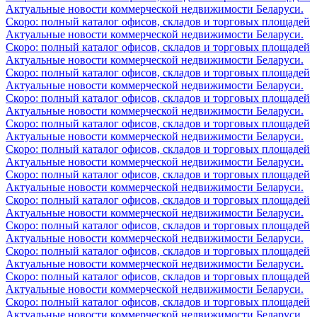
Актуальные новости коммерческой недвижимости Беларуси.
Скоро: полный каталог офисов, складов и торговых площадей
Актуальные новости коммерческой недвижимости Беларуси.
Скоро: полный каталог офисов, складов и торговых площадей
Актуальные новости коммерческой недвижимости Беларуси.
Скоро: полный каталог офисов, складов и торговых площадей
Актуальные новости коммерческой недвижимости Беларуси.
Скоро: полный каталог офисов, складов и торговых площадей
Актуальные новости коммерческой недвижимости Беларуси.
Скоро: полный каталог офисов, складов и торговых площадей
Актуальные новости коммерческой недвижимости Беларуси.
Скоро: полный каталог офисов, складов и торговых площадей
Актуальные новости коммерческой недвижимости Беларуси.
Скоро: полный каталог офисов, складов и торговых площадей
Актуальные новости коммерческой недвижимости Беларуси.
Скоро: полный каталог офисов, складов и торговых площадей
Актуальные новости коммерческой недвижимости Беларуси.
Скоро: полный каталог офисов, складов и торговых площадей
Актуальные новости коммерческой недвижимости Беларуси.
Скоро: полный каталог офисов, складов и торговых площадей
Актуальные новости коммерческой недвижимости Беларуси.
Скоро: полный каталог офисов, складов и торговых площадей
Актуальные новости коммерческой недвижимости Беларуси.
Скоро: полный каталог офисов, складов и торговых площадей
Актуальные новости коммерческой недвижимости Беларуси.