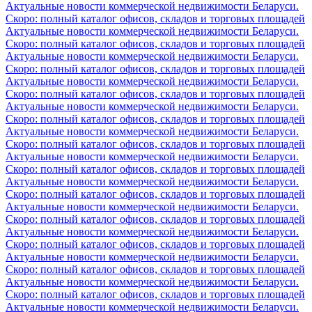
Актуальные новости коммерческой недвижимости Беларуси.
Скоро: полный каталог офисов, складов и торговых площадей
Актуальные новости коммерческой недвижимости Беларуси.
Скоро: полный каталог офисов, складов и торговых площадей
Актуальные новости коммерческой недвижимости Беларуси.
Скоро: полный каталог офисов, складов и торговых площадей
Актуальные новости коммерческой недвижимости Беларуси.
Скоро: полный каталог офисов, складов и торговых площадей
Актуальные новости коммерческой недвижимости Беларуси.
Скоро: полный каталог офисов, складов и торговых площадей
Актуальные новости коммерческой недвижимости Беларуси.
Скоро: полный каталог офисов, складов и торговых площадей
Актуальные новости коммерческой недвижимости Беларуси.
Скоро: полный каталог офисов, складов и торговых площадей
Актуальные новости коммерческой недвижимости Беларуси.
Скоро: полный каталог офисов, складов и торговых площадей
Актуальные новости коммерческой недвижимости Беларуси.
Скоро: полный каталог офисов, складов и торговых площадей
Актуальные новости коммерческой недвижимости Беларуси.
Скоро: полный каталог офисов, складов и торговых площадей
Актуальные новости коммерческой недвижимости Беларуси.
Скоро: полный каталог офисов, складов и торговых площадей
Актуальные новости коммерческой недвижимости Беларуси.
Скоро: полный каталог офисов, складов и торговых площадей
Актуальные новости коммерческой недвижимости Беларуси.