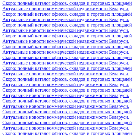
Скоро: полный каталог офисов, складов и торговых площадей
Актуальные новости коммерческой недвижимости Беларуси.
Скоро: полный каталог офисов, складов и торговых площадей
Актуальные новости коммерческой недвижимости Беларуси.
Скоро: полный каталог офисов, складов и торговых площадей
Актуальные новости коммерческой недвижимости Беларуси.
Скоро: полный каталог офисов, складов и торговых площадей
Актуальные новости коммерческой недвижимости Беларуси.
Скоро: полный каталог офисов, складов и торговых площадей
Актуальные новости коммерческой недвижимости Беларуси.
Скоро: полный каталог офисов, складов и торговых площадей
Актуальные новости коммерческой недвижимости Беларуси.
Скоро: полный каталог офисов, складов и торговых площадей
Актуальные новости коммерческой недвижимости Беларуси.
Скоро: полный каталог офисов, складов и торговых площадей
Актуальные новости коммерческой недвижимости Беларуси.
Скоро: полный каталог офисов, складов и торговых площадей
Актуальные новости коммерческой недвижимости Беларуси.
Скоро: полный каталог офисов, складов и торговых площадей
Актуальные новости коммерческой недвижимости Беларуси.
Скоро: полный каталог офисов, складов и торговых площадей
Актуальные новости коммерческой недвижимости Беларуси.
Скоро: полный каталог офисов, складов и торговых площадей
Актуальные новости коммерческой недвижимости Беларуси.
Скоро: полный каталог офисов, складов и торговых площадей