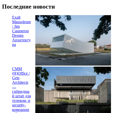
Последние новости
Exalt
Mausoleum
/ Jim
Caumeron
Design
Архитекту
ра
CMM
(H)Office /
Gets
Architects
—
гибридны
й штаб для
телеком- и
security-
компании