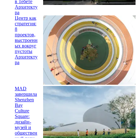
в Тебете
Архитекту
ра
Центр как
стратегия:
8
проектов,
выстроенн
ых вокруг
пустоты
Архитекту
ра
MAD
завершила
Shenzhen
Bay
Culture
Square:
дизайн-
музей и
обществен