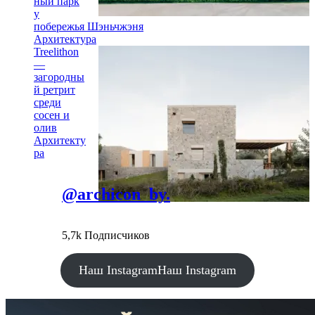
ный парк
у
побережья Шэньчжэня
Архитектура
Treelithon
—
загородны
й ретрит
среди
сосен и
олив
Архитекту
ра
@archicon_by.
5,7k Подписчиков
Наш Instagram
Наш Instagram