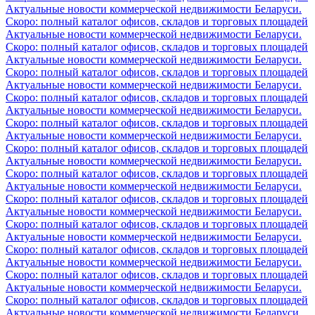
Актуальные новости коммерческой недвижимости Беларуси.
Скоро: полный каталог офисов, складов и торговых площадей
Актуальные новости коммерческой недвижимости Беларуси.
Скоро: полный каталог офисов, складов и торговых площадей
Актуальные новости коммерческой недвижимости Беларуси.
Скоро: полный каталог офисов, складов и торговых площадей
Актуальные новости коммерческой недвижимости Беларуси.
Скоро: полный каталог офисов, складов и торговых площадей
Актуальные новости коммерческой недвижимости Беларуси.
Скоро: полный каталог офисов, складов и торговых площадей
Актуальные новости коммерческой недвижимости Беларуси.
Скоро: полный каталог офисов, складов и торговых площадей
Актуальные новости коммерческой недвижимости Беларуси.
Скоро: полный каталог офисов, складов и торговых площадей
Актуальные новости коммерческой недвижимости Беларуси.
Скоро: полный каталог офисов, складов и торговых площадей
Актуальные новости коммерческой недвижимости Беларуси.
Скоро: полный каталог офисов, складов и торговых площадей
Актуальные новости коммерческой недвижимости Беларуси.
Скоро: полный каталог офисов, складов и торговых площадей
Актуальные новости коммерческой недвижимости Беларуси.
Скоро: полный каталог офисов, складов и торговых площадей
Актуальные новости коммерческой недвижимости Беларуси.
Скоро: полный каталог офисов, складов и торговых площадей
Актуальные новости коммерческой недвижимости Беларуси.