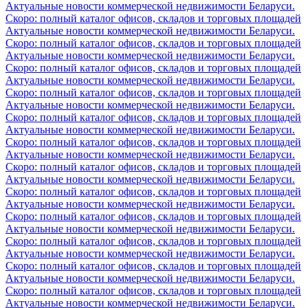
Актуальные новости коммерческой недвижимости Беларуси.
Скоро: полный каталог офисов, складов и торговых площадей
Актуальные новости коммерческой недвижимости Беларуси.
Скоро: полный каталог офисов, складов и торговых площадей
Актуальные новости коммерческой недвижимости Беларуси.
Скоро: полный каталог офисов, складов и торговых площадей
Актуальные новости коммерческой недвижимости Беларуси.
Скоро: полный каталог офисов, складов и торговых площадей
Актуальные новости коммерческой недвижимости Беларуси.
Скоро: полный каталог офисов, складов и торговых площадей
Актуальные новости коммерческой недвижимости Беларуси.
Скоро: полный каталог офисов, складов и торговых площадей
Актуальные новости коммерческой недвижимости Беларуси.
Скоро: полный каталог офисов, складов и торговых площадей
Актуальные новости коммерческой недвижимости Беларуси.
Скоро: полный каталог офисов, складов и торговых площадей
Актуальные новости коммерческой недвижимости Беларуси.
Скоро: полный каталог офисов, складов и торговых площадей
Актуальные новости коммерческой недвижимости Беларуси.
Скоро: полный каталог офисов, складов и торговых площадей
Актуальные новости коммерческой недвижимости Беларуси.
Скоро: полный каталог офисов, складов и торговых площадей
Актуальные новости коммерческой недвижимости Беларуси.
Скоро: полный каталог офисов, складов и торговых площадей
Актуальные новости коммерческой недвижимости Беларуси.