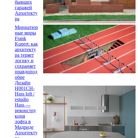
бывших
гаражей
Архитекту
ра
Миниатюр
ные миры
Frank
Kunert: как
архитекту
ра теряет
логику и
сохраняет
правдопод
обие
Дизайн
H001CH-
Hass loft /
estudio
Hass —
реконстру
кция
лофта в
Мадриде
Архитекту