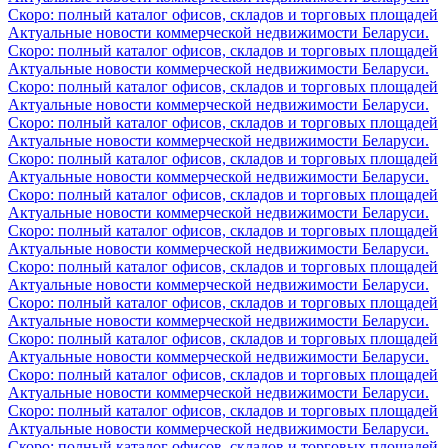
Скоро: полный каталог офисов, складов и торговых площадей
Актуальные новости коммерческой недвижимости Беларуси.
Скоро: полный каталог офисов, складов и торговых площадей
Актуальные новости коммерческой недвижимости Беларуси.
Скоро: полный каталог офисов, складов и торговых площадей
Актуальные новости коммерческой недвижимости Беларуси.
Скоро: полный каталог офисов, складов и торговых площадей
Актуальные новости коммерческой недвижимости Беларуси.
Скоро: полный каталог офисов, складов и торговых площадей
Актуальные новости коммерческой недвижимости Беларуси.
Скоро: полный каталог офисов, складов и торговых площадей
Актуальные новости коммерческой недвижимости Беларуси.
Скоро: полный каталог офисов, складов и торговых площадей
Актуальные новости коммерческой недвижимости Беларуси.
Скоро: полный каталог офисов, складов и торговых площадей
Актуальные новости коммерческой недвижимости Беларуси.
Скоро: полный каталог офисов, складов и торговых площадей
Актуальные новости коммерческой недвижимости Беларуси.
Скоро: полный каталог офисов, складов и торговых площадей
Актуальные новости коммерческой недвижимости Беларуси.
Скоро: полный каталог офисов, складов и торговых площадей
Актуальные новости коммерческой недвижимости Беларуси.
Скоро: полный каталог офисов, складов и торговых площадей
Актуальные новости коммерческой недвижимости Беларуси.
Скоро: полный каталог офисов, складов и торговых площадей