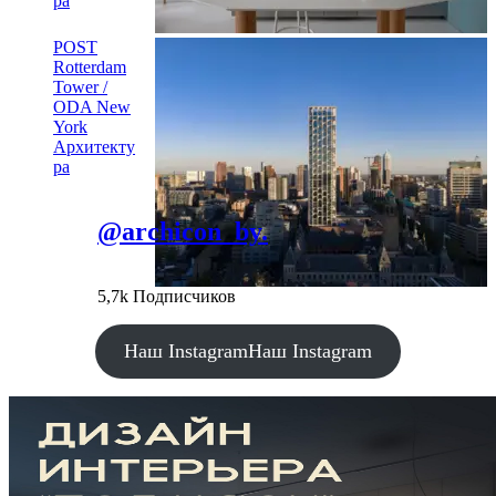
ра
POST
Rotterdam
Tower /
ODA New
York
Архитекту
ра
@archicon_by.
5,7k Подписчиков
Наш Instagram
Наш Instagram