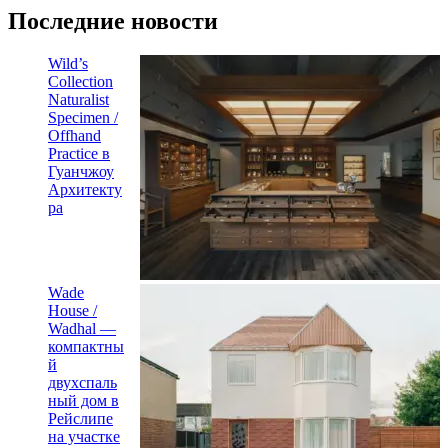
Последние новости
Wild’s
Collection
Naturalist
Specimen /
Offhand
Practice в
Гуанчжоу
Архитекту
ра
Wade
House /
Wadhal —
компактны
й
двухспаль
ный дом в
Рейслипе
на участке