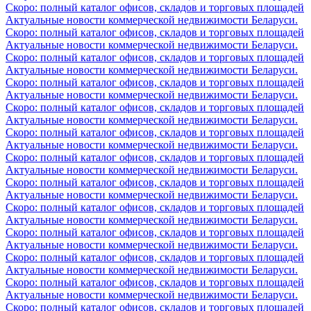
Скоро: полный каталог офисов, складов и торговых площадей
Актуальные новости коммерческой недвижимости Беларуси.
Скоро: полный каталог офисов, складов и торговых площадей
Актуальные новости коммерческой недвижимости Беларуси.
Скоро: полный каталог офисов, складов и торговых площадей
Актуальные новости коммерческой недвижимости Беларуси.
Скоро: полный каталог офисов, складов и торговых площадей
Актуальные новости коммерческой недвижимости Беларуси.
Скоро: полный каталог офисов, складов и торговых площадей
Актуальные новости коммерческой недвижимости Беларуси.
Скоро: полный каталог офисов, складов и торговых площадей
Актуальные новости коммерческой недвижимости Беларуси.
Скоро: полный каталог офисов, складов и торговых площадей
Актуальные новости коммерческой недвижимости Беларуси.
Скоро: полный каталог офисов, складов и торговых площадей
Актуальные новости коммерческой недвижимости Беларуси.
Скоро: полный каталог офисов, складов и торговых площадей
Актуальные новости коммерческой недвижимости Беларуси.
Скоро: полный каталог офисов, складов и торговых площадей
Актуальные новости коммерческой недвижимости Беларуси.
Скоро: полный каталог офисов, складов и торговых площадей
Актуальные новости коммерческой недвижимости Беларуси.
Скоро: полный каталог офисов, складов и торговых площадей
Актуальные новости коммерческой недвижимости Беларуси.
Скоро: полный каталог офисов, складов и торговых площадей