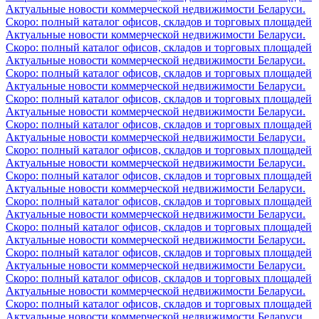
Актуальные новости коммерческой недвижимости Беларуси.
Скоро: полный каталог офисов, складов и торговых площадей
Актуальные новости коммерческой недвижимости Беларуси.
Скоро: полный каталог офисов, складов и торговых площадей
Актуальные новости коммерческой недвижимости Беларуси.
Скоро: полный каталог офисов, складов и торговых площадей
Актуальные новости коммерческой недвижимости Беларуси.
Скоро: полный каталог офисов, складов и торговых площадей
Актуальные новости коммерческой недвижимости Беларуси.
Скоро: полный каталог офисов, складов и торговых площадей
Актуальные новости коммерческой недвижимости Беларуси.
Скоро: полный каталог офисов, складов и торговых площадей
Актуальные новости коммерческой недвижимости Беларуси.
Скоро: полный каталог офисов, складов и торговых площадей
Актуальные новости коммерческой недвижимости Беларуси.
Скоро: полный каталог офисов, складов и торговых площадей
Актуальные новости коммерческой недвижимости Беларуси.
Скоро: полный каталог офисов, складов и торговых площадей
Актуальные новости коммерческой недвижимости Беларуси.
Скоро: полный каталог офисов, складов и торговых площадей
Актуальные новости коммерческой недвижимости Беларуси.
Скоро: полный каталог офисов, складов и торговых площадей
Актуальные новости коммерческой недвижимости Беларуси.
Скоро: полный каталог офисов, складов и торговых площадей
Актуальные новости коммерческой недвижимости Беларуси.