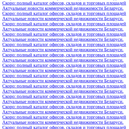
Скоро: полный каталог офисов, складов и торговых площадей
Актуальные новости коммерческой недвижимости Беларуси.
Скоро: полный каталог офисов, складов и торговых площадей
Актуальные новости коммерческой недвижимости Беларуси.
Скоро: полный каталог офисов, складов и торговых площадей
Актуальные новости коммерческой недвижимости Беларуси.
Скоро: полный каталог офисов, складов и торговых площадей
Актуальные новости коммерческой недвижимости Беларуси.
Скоро: полный каталог офисов, складов и торговых площадей
Актуальные новости коммерческой недвижимости Беларуси.
Скоро: полный каталог офисов, складов и торговых площадей
Актуальные новости коммерческой недвижимости Беларуси.
Скоро: полный каталог офисов, складов и торговых площадей
Актуальные новости коммерческой недвижимости Беларуси.
Скоро: полный каталог офисов, складов и торговых площадей
Актуальные новости коммерческой недвижимости Беларуси.
Скоро: полный каталог офисов, складов и торговых площадей
Актуальные новости коммерческой недвижимости Беларуси.
Скоро: полный каталог офисов, складов и торговых площадей
Актуальные новости коммерческой недвижимости Беларуси.
Скоро: полный каталог офисов, складов и торговых площадей
Актуальные новости коммерческой недвижимости Беларуси.
Скоро: полный каталог офисов, складов и торговых площадей
Актуальные новости коммерческой недвижимости Беларуси.
Скоро: полный каталог офисов, складов и торговых площадей