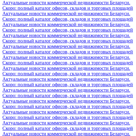
Актуальные новости коммерческой недвижимости Беларуси.
Скоро: полный каталог офисов, складов и торговых площадей
Актуальные новости коммерческой недвижимости Беларуси.
Скоро: полный каталог офисов, складов и торговых площадей
Актуальные новости коммерческой недвижимости Беларуси.
Скоро: полный каталог офисов, складов и торговых площадей
Актуальные новости коммерческой недвижимости Беларуси.
Скоро: полный каталог офисов, складов и торговых площадей
Актуальные новости коммерческой недвижимости Беларуси.
Скоро: полный каталог офисов, складов и торговых площадей
Актуальные новости коммерческой недвижимости Беларуси.
Скоро: полный каталог офисов, складов и торговых площадей
Актуальные новости коммерческой недвижимости Беларуси.
Скоро: полный каталог офисов, складов и торговых площадей
Актуальные новости коммерческой недвижимости Беларуси.
Скоро: полный каталог офисов, складов и торговых площадей
Актуальные новости коммерческой недвижимости Беларуси.
Скоро: полный каталог офисов, складов и торговых площадей
Актуальные новости коммерческой недвижимости Беларуси.
Скоро: полный каталог офисов, складов и торговых площадей
Актуальные новости коммерческой недвижимости Беларуси.
Скоро: полный каталог офисов, складов и торговых площадей
Актуальные новости коммерческой недвижимости Беларуси.
Скоро: полный каталог офисов, складов и торговых площадей
Актуальные новости коммерческой недвижимости Беларуси.