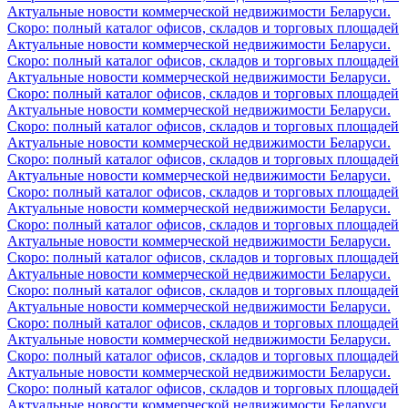
Актуальные новости коммерческой недвижимости Беларуси.
Скоро: полный каталог офисов, складов и торговых площадей
Актуальные новости коммерческой недвижимости Беларуси.
Скоро: полный каталог офисов, складов и торговых площадей
Актуальные новости коммерческой недвижимости Беларуси.
Скоро: полный каталог офисов, складов и торговых площадей
Актуальные новости коммерческой недвижимости Беларуси.
Скоро: полный каталог офисов, складов и торговых площадей
Актуальные новости коммерческой недвижимости Беларуси.
Скоро: полный каталог офисов, складов и торговых площадей
Актуальные новости коммерческой недвижимости Беларуси.
Скоро: полный каталог офисов, складов и торговых площадей
Актуальные новости коммерческой недвижимости Беларуси.
Скоро: полный каталог офисов, складов и торговых площадей
Актуальные новости коммерческой недвижимости Беларуси.
Скоро: полный каталог офисов, складов и торговых площадей
Актуальные новости коммерческой недвижимости Беларуси.
Скоро: полный каталог офисов, складов и торговых площадей
Актуальные новости коммерческой недвижимости Беларуси.
Скоро: полный каталог офисов, складов и торговых площадей
Актуальные новости коммерческой недвижимости Беларуси.
Скоро: полный каталог офисов, складов и торговых площадей
Актуальные новости коммерческой недвижимости Беларуси.
Скоро: полный каталог офисов, складов и торговых площадей
Актуальные новости коммерческой недвижимости Беларуси.