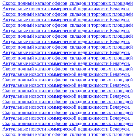
Скоро: полный каталог офисов, складов и торговых площадей
Актуальные новости коммерческой недвижимости Беларуси.
Скоро: полный каталог офисов, складов и торговых площадей
Актуальные новости коммерческой недвижимости Беларуси.
Скоро: полный каталог офисов, складов и торговых площадей
Актуальные новости коммерческой недвижимости Беларуси.
Скоро: полный каталог офисов, складов и торговых площадей
Актуальные новости коммерческой недвижимости Беларуси.
Скоро: полный каталог офисов, складов и торговых площадей
Актуальные новости коммерческой недвижимости Беларуси.
Скоро: полный каталог офисов, складов и торговых площадей
Актуальные новости коммерческой недвижимости Беларуси.
Скоро: полный каталог офисов, складов и торговых площадей
Актуальные новости коммерческой недвижимости Беларуси.
Скоро: полный каталог офисов, складов и торговых площадей
Актуальные новости коммерческой недвижимости Беларуси.
Скоро: полный каталог офисов, складов и торговых площадей
Актуальные новости коммерческой недвижимости Беларуси.
Скоро: полный каталог офисов, складов и торговых площадей
Актуальные новости коммерческой недвижимости Беларуси.
Скоро: полный каталог офисов, складов и торговых площадей
Актуальные новости коммерческой недвижимости Беларуси.
Скоро: полный каталог офисов, складов и торговых площадей
Актуальные новости коммерческой недвижимости Беларуси.
Скоро: полный каталог офисов, складов и торговых площадей