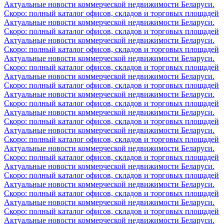
Актуальные новости коммерческой недвижимости Беларуси.
Скоро: полный каталог офисов, складов и торговых площадей
Актуальные новости коммерческой недвижимости Беларуси.
Скоро: полный каталог офисов, складов и торговых площадей
Актуальные новости коммерческой недвижимости Беларуси.
Скоро: полный каталог офисов, складов и торговых площадей
Актуальные новости коммерческой недвижимости Беларуси.
Скоро: полный каталог офисов, складов и торговых площадей
Актуальные новости коммерческой недвижимости Беларуси.
Скоро: полный каталог офисов, складов и торговых площадей
Актуальные новости коммерческой недвижимости Беларуси.
Скоро: полный каталог офисов, складов и торговых площадей
Актуальные новости коммерческой недвижимости Беларуси.
Скоро: полный каталог офисов, складов и торговых площадей
Актуальные новости коммерческой недвижимости Беларуси.
Скоро: полный каталог офисов, складов и торговых площадей
Актуальные новости коммерческой недвижимости Беларуси.
Скоро: полный каталог офисов, складов и торговых площадей
Актуальные новости коммерческой недвижимости Беларуси.
Скоро: полный каталог офисов, складов и торговых площадей
Актуальные новости коммерческой недвижимости Беларуси.
Скоро: полный каталог офисов, складов и торговых площадей
Актуальные новости коммерческой недвижимости Беларуси.
Скоро: полный каталог офисов, складов и торговых площадей
Актуальные новости коммерческой недвижимости Беларуси.