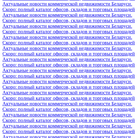
Актуальные новости коммерческой недвижимости Беларуси.
Скоро: полный каталог офисов, складов и торговых площадей
Актуальные новости коммерческой недвижимости Беларуси.
Скоро: полный каталог офисов, складов и торговых площадей
Актуальные новости коммерческой недвижимости Беларуси.
Скоро: полный каталог офисов, складов и торговых площадей
Актуальные новости коммерческой недвижимости Беларуси.
Скоро: полный каталог офисов, складов и торговых площадей
Актуальные новости коммерческой недвижимости Беларуси.
Скоро: полный каталог офисов, складов и торговых площадей
Актуальные новости коммерческой недвижимости Беларуси.
Скоро: полный каталог офисов, складов и торговых площадей
Актуальные новости коммерческой недвижимости Беларуси.
Скоро: полный каталог офисов, складов и торговых площадей
Актуальные новости коммерческой недвижимости Беларуси.
Скоро: полный каталог офисов, складов и торговых площадей
Актуальные новости коммерческой недвижимости Беларуси.
Скоро: полный каталог офисов, складов и торговых площадей
Актуальные новости коммерческой недвижимости Беларуси.
Скоро: полный каталог офисов, складов и торговых площадей
Актуальные новости коммерческой недвижимости Беларуси.
Скоро: полный каталог офисов, складов и торговых площадей
Актуальные новости коммерческой недвижимости Беларуси.
Скоро: полный каталог офисов, складов и торговых площадей
Актуальные новости коммерческой недвижимости Беларуси.