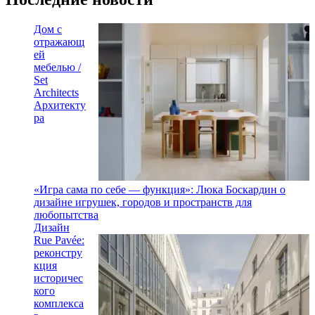
Дом с
отражающ
ей
мебелью /
Set
Architects
Архитекту
ра
«Игра сама по себе — функция»: Люка Боскардин о
дизайне игрушек, городов и пространств для
любопытства
Дизайн
Rue Pavée:
реконстру
кция
историчес
кого
комплекса