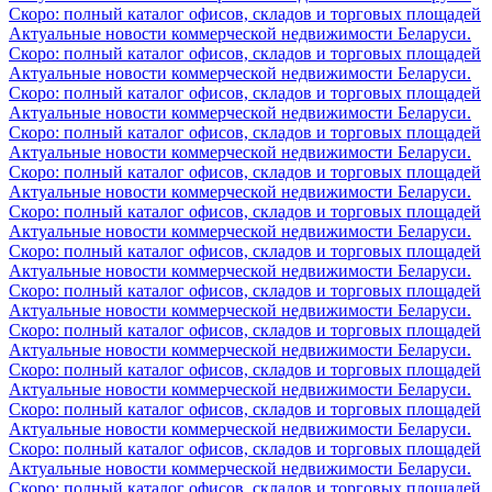
Скоро: полный каталог офисов, складов и торговых площадей
Актуальные новости коммерческой недвижимости Беларуси.
Скоро: полный каталог офисов, складов и торговых площадей
Актуальные новости коммерческой недвижимости Беларуси.
Скоро: полный каталог офисов, складов и торговых площадей
Актуальные новости коммерческой недвижимости Беларуси.
Скоро: полный каталог офисов, складов и торговых площадей
Актуальные новости коммерческой недвижимости Беларуси.
Скоро: полный каталог офисов, складов и торговых площадей
Актуальные новости коммерческой недвижимости Беларуси.
Скоро: полный каталог офисов, складов и торговых площадей
Актуальные новости коммерческой недвижимости Беларуси.
Скоро: полный каталог офисов, складов и торговых площадей
Актуальные новости коммерческой недвижимости Беларуси.
Скоро: полный каталог офисов, складов и торговых площадей
Актуальные новости коммерческой недвижимости Беларуси.
Скоро: полный каталог офисов, складов и торговых площадей
Актуальные новости коммерческой недвижимости Беларуси.
Скоро: полный каталог офисов, складов и торговых площадей
Актуальные новости коммерческой недвижимости Беларуси.
Скоро: полный каталог офисов, складов и торговых площадей
Актуальные новости коммерческой недвижимости Беларуси.
Скоро: полный каталог офисов, складов и торговых площадей
Актуальные новости коммерческой недвижимости Беларуси.
Скоро: полный каталог офисов, складов и торговых площадей