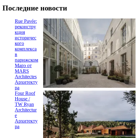
Последние новости
Rue Pavée:
реконстру
кция
историчес
кого
комплекса
в
парижском
Марэ от
MARS
Architectes
Архитекту
ра
Four Roof
House /
TW Ryan
Architectur
e
Архитекту
ра