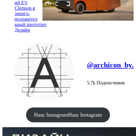
ий EV
Clemson в
энерго-
положител
ьный прототип
Дизайн
@archicon_by.
5,7k Подписчиков
Наш Instagram
Наш Instagram