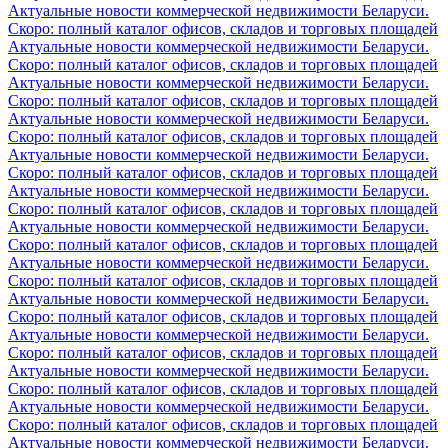
Актуальные новости коммерческой недвижимости Беларуси.
Скоро: полный каталог офисов, складов и торговых площадей
Актуальные новости коммерческой недвижимости Беларуси.
Скоро: полный каталог офисов, складов и торговых площадей
Актуальные новости коммерческой недвижимости Беларуси.
Скоро: полный каталог офисов, складов и торговых площадей
Актуальные новости коммерческой недвижимости Беларуси.
Скоро: полный каталог офисов, складов и торговых площадей
Актуальные новости коммерческой недвижимости Беларуси.
Скоро: полный каталог офисов, складов и торговых площадей
Актуальные новости коммерческой недвижимости Беларуси.
Скоро: полный каталог офисов, складов и торговых площадей
Актуальные новости коммерческой недвижимости Беларуси.
Скоро: полный каталог офисов, складов и торговых площадей
Актуальные новости коммерческой недвижимости Беларуси.
Скоро: полный каталог офисов, складов и торговых площадей
Актуальные новости коммерческой недвижимости Беларуси.
Скоро: полный каталог офисов, складов и торговых площадей
Актуальные новости коммерческой недвижимости Беларуси.
Скоро: полный каталог офисов, складов и торговых площадей
Актуальные новости коммерческой недвижимости Беларуси.
Скоро: полный каталог офисов, складов и торговых площадей
Актуальные новости коммерческой недвижимости Беларуси.
Скоро: полный каталог офисов, складов и торговых площадей
Актуальные новости коммерческой недвижимости Беларуси.