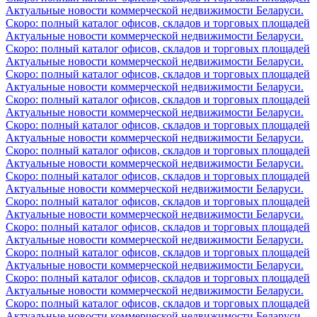
Актуальные новости коммерческой недвижимости Беларуси.
Скоро: полный каталог офисов, складов и торговых площадей
Актуальные новости коммерческой недвижимости Беларуси.
Скоро: полный каталог офисов, складов и торговых площадей
Актуальные новости коммерческой недвижимости Беларуси.
Скоро: полный каталог офисов, складов и торговых площадей
Актуальные новости коммерческой недвижимости Беларуси.
Скоро: полный каталог офисов, складов и торговых площадей
Актуальные новости коммерческой недвижимости Беларуси.
Скоро: полный каталог офисов, складов и торговых площадей
Актуальные новости коммерческой недвижимости Беларуси.
Скоро: полный каталог офисов, складов и торговых площадей
Актуальные новости коммерческой недвижимости Беларуси.
Скоро: полный каталог офисов, складов и торговых площадей
Актуальные новости коммерческой недвижимости Беларуси.
Скоро: полный каталог офисов, складов и торговых площадей
Актуальные новости коммерческой недвижимости Беларуси.
Скоро: полный каталог офисов, складов и торговых площадей
Актуальные новости коммерческой недвижимости Беларуси.
Скоро: полный каталог офисов, складов и торговых площадей
Актуальные новости коммерческой недвижимости Беларуси.
Скоро: полный каталог офисов, складов и торговых площадей
Актуальные новости коммерческой недвижимости Беларуси.
Скоро: полный каталог офисов, складов и торговых площадей
Актуальные новости коммерческой недвижимости Беларуси.