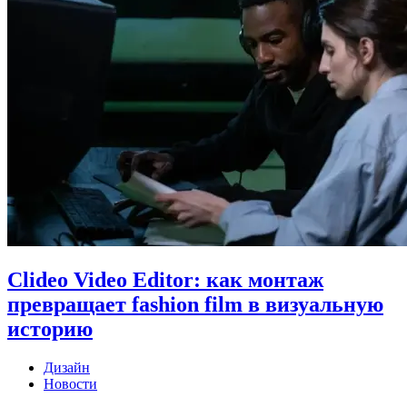
Clideo Video Editor: как монтаж
превращает fashion film в визуальную
историю
Дизайн
Новости