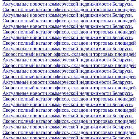
Актуальные новости коммерческой недвижимости Беларуси.
Скоро: полный каталог офисов, складов и торговых площадей
Актуальные новости коммерческой недвижимости Беларуси.
Скоро: полный каталог офисов, складов и торговых площадей
Актуальные новости коммерческой недвижимости Беларуси.
Скоро: полный каталог офисов, складов и торговых площадей
Актуальные новости коммерческой недвижимости Беларуси.
Скоро: полный каталог офисов, складов и торговых площадей
Актуальные новости коммерческой недвижимости Беларуси.
Скоро: полный каталог офисов, складов и торговых площадей
Актуальные новости коммерческой недвижимости Беларуси.
Скоро: полный каталог офисов, складов и торговых площадей
Актуальные новости коммерческой недвижимости Беларуси.
Скоро: полный каталог офисов, складов и торговых площадей
Актуальные новости коммерческой недвижимости Беларуси.
Скоро: полный каталог офисов, складов и торговых площадей
Актуальные новости коммерческой недвижимости Беларуси.
Скоро: полный каталог офисов, складов и торговых площадей
Актуальные новости коммерческой недвижимости Беларуси.
Скоро: полный каталог офисов, складов и торговых площадей
Актуальные новости коммерческой недвижимости Беларуси.
Скоро: полный каталог офисов, складов и торговых площадей
Актуальные новости коммерческой недвижимости Беларуси.
Скоро: полный каталог офисов, складов и торговых площадей
Актуальные новости коммерческой недвижимости Беларуси.