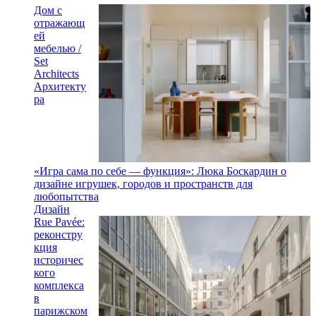
Дом с
отражающ
ей
мебелью /
Set
Architects
Архитекту
ра
«Игра сама по себе — функция»: Люка Боскардин о
дизайне игрушек, городов и пространств для
любопытства
Дизайн
Rue Pavée:
реконстру
кция
историчес
кого
комплекса
в
парижском