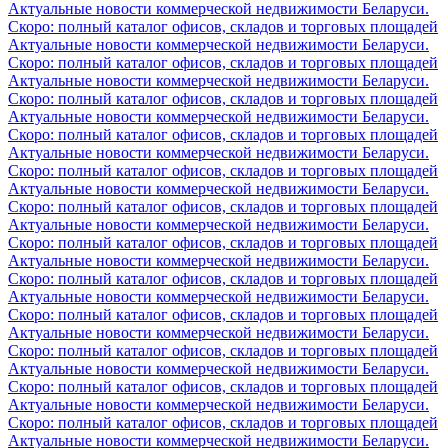
Актуальные новости коммерческой недвижимости Беларуси.
Скоро: полный каталог офисов, складов и торговых площадей
Актуальные новости коммерческой недвижимости Беларуси.
Скоро: полный каталог офисов, складов и торговых площадей
Актуальные новости коммерческой недвижимости Беларуси.
Скоро: полный каталог офисов, складов и торговых площадей
Актуальные новости коммерческой недвижимости Беларуси.
Скоро: полный каталог офисов, складов и торговых площадей
Актуальные новости коммерческой недвижимости Беларуси.
Скоро: полный каталог офисов, складов и торговых площадей
Актуальные новости коммерческой недвижимости Беларуси.
Скоро: полный каталог офисов, складов и торговых площадей
Актуальные новости коммерческой недвижимости Беларуси.
Скоро: полный каталог офисов, складов и торговых площадей
Актуальные новости коммерческой недвижимости Беларуси.
Скоро: полный каталог офисов, складов и торговых площадей
Актуальные новости коммерческой недвижимости Беларуси.
Скоро: полный каталог офисов, складов и торговых площадей
Актуальные новости коммерческой недвижимости Беларуси.
Скоро: полный каталог офисов, складов и торговых площадей
Актуальные новости коммерческой недвижимости Беларуси.
Скоро: полный каталог офисов, складов и торговых площадей
Актуальные новости коммерческой недвижимости Беларуси.
Скоро: полный каталог офисов, складов и торговых площадей
Актуальные новости коммерческой недвижимости Беларуси.