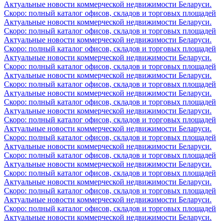
Актуальные новости коммерческой недвижимости Беларуси.
Скоро: полный каталог офисов, складов и торговых площадей
Актуальные новости коммерческой недвижимости Беларуси.
Скоро: полный каталог офисов, складов и торговых площадей
Актуальные новости коммерческой недвижимости Беларуси.
Скоро: полный каталог офисов, складов и торговых площадей
Актуальные новости коммерческой недвижимости Беларуси.
Скоро: полный каталог офисов, складов и торговых площадей
Актуальные новости коммерческой недвижимости Беларуси.
Скоро: полный каталог офисов, складов и торговых площадей
Актуальные новости коммерческой недвижимости Беларуси.
Скоро: полный каталог офисов, складов и торговых площадей
Актуальные новости коммерческой недвижимости Беларуси.
Скоро: полный каталог офисов, складов и торговых площадей
Актуальные новости коммерческой недвижимости Беларуси.
Скоро: полный каталог офисов, складов и торговых площадей
Актуальные новости коммерческой недвижимости Беларуси.
Скоро: полный каталог офисов, складов и торговых площадей
Актуальные новости коммерческой недвижимости Беларуси.
Скоро: полный каталог офисов, складов и торговых площадей
Актуальные новости коммерческой недвижимости Беларуси.
Скоро: полный каталог офисов, складов и торговых площадей
Актуальные новости коммерческой недвижимости Беларуси.
Скоро: полный каталог офисов, складов и торговых площадей
Актуальные новости коммерческой недвижимости Беларуси.