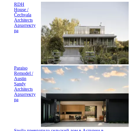
RDH
House /
Čechvala
Architects
Архитекту
ра
Paraiso
Remodel /
Austin
Sandy
Architects
Архитекту
ра
Spolia превратила сельский дом в Астурии в