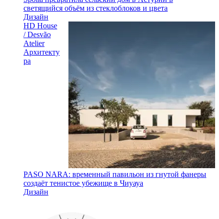
светящийся объём из стеклоблоков и цвета
Дизайн
HD House
/ Desvão
Atelier
Архитекту
ра
PASO NARA: временный павильон из гнутой фанеры
создаёт тенистое убежище в Чиуауа
Дизайн