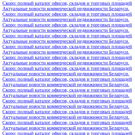
Скоро: полный каталог офисов, складов и торговых площадей
Актуальные новости коммерческой недвижимости Беларуси.
Скоро: полный каталог офисов, складов и торговых площадей
Актуальные новости коммерческой недвижимости Беларуси.
Скоро: полный каталог офисов, складов и торговых площадей
Актуальные новости коммерческой недвижимости Беларуси.
Скоро: полный каталог офисов, складов и торговых площадей
Актуальные новости коммерческой недвижимости Беларуси.
Скоро: полный каталог офисов, складов и торговых площадей
Актуальные новости коммерческой недвижимости Беларуси.
Скоро: полный каталог офисов, складов и торговых площадей
Актуальные новости коммерческой недвижимости Беларуси.
Скоро: полный каталог офисов, складов и торговых площадей
Актуальные новости коммерческой недвижимости Беларуси.
Скоро: полный каталог офисов, складов и торговых площадей
Актуальные новости коммерческой недвижимости Беларуси.
Скоро: полный каталог офисов, складов и торговых площадей
Актуальные новости коммерческой недвижимости Беларуси.
Скоро: полный каталог офисов, складов и торговых площадей
Актуальные новости коммерческой недвижимости Беларуси.
Скоро: полный каталог офисов, складов и торговых площадей
Актуальные новости коммерческой недвижимости Беларуси.
Скоро: полный каталог офисов, складов и торговых площадей
Актуальные новости коммерческой недвижимости Беларуси.
Скоро: полный каталог офисов, складов и торговых площадей