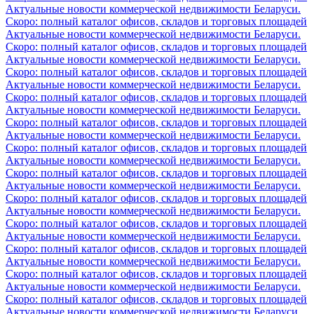
Актуальные новости коммерческой недвижимости Беларуси.
Скоро: полный каталог офисов, складов и торговых площадей
Актуальные новости коммерческой недвижимости Беларуси.
Скоро: полный каталог офисов, складов и торговых площадей
Актуальные новости коммерческой недвижимости Беларуси.
Скоро: полный каталог офисов, складов и торговых площадей
Актуальные новости коммерческой недвижимости Беларуси.
Скоро: полный каталог офисов, складов и торговых площадей
Актуальные новости коммерческой недвижимости Беларуси.
Скоро: полный каталог офисов, складов и торговых площадей
Актуальные новости коммерческой недвижимости Беларуси.
Скоро: полный каталог офисов, складов и торговых площадей
Актуальные новости коммерческой недвижимости Беларуси.
Скоро: полный каталог офисов, складов и торговых площадей
Актуальные новости коммерческой недвижимости Беларуси.
Скоро: полный каталог офисов, складов и торговых площадей
Актуальные новости коммерческой недвижимости Беларуси.
Скоро: полный каталог офисов, складов и торговых площадей
Актуальные новости коммерческой недвижимости Беларуси.
Скоро: полный каталог офисов, складов и торговых площадей
Актуальные новости коммерческой недвижимости Беларуси.
Скоро: полный каталог офисов, складов и торговых площадей
Актуальные новости коммерческой недвижимости Беларуси.
Скоро: полный каталог офисов, складов и торговых площадей
Актуальные новости коммерческой недвижимости Беларуси.