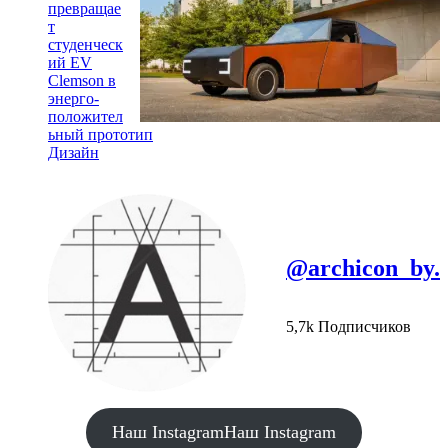
превращае
т
студенческ
ий EV
Clemson в
энерго-
положител
ьный прототип
Дизайн
@archicon_by.
5,7k Подписчиков
Наш Instagram
Наш Instagram