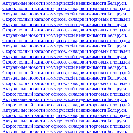
Актуальные новости коммерческой недвижимости Беларуси.
Скоро: полный каталог офисов, складов и торговых площадей
Актуальные новости коммерческой недвижимости Беларуси.
Скоро: полный каталог офисов, складов и торговых площадей
Актуальные новости коммерческой недвижимости Беларуси.
Скоро: полный каталог офисов, складов и торговых площадей
Актуальные новости коммерческой недвижимости Беларуси.
Скоро: полный каталог офисов, складов и торговых площадей
Актуальные новости коммерческой недвижимости Беларуси.
Скоро: полный каталог офисов, складов и торговых площадей
Актуальные новости коммерческой недвижимости Беларуси.
Скоро: полный каталог офисов, складов и торговых площадей
Актуальные новости коммерческой недвижимости Беларуси.
Скоро: полный каталог офисов, складов и торговых площадей
Актуальные новости коммерческой недвижимости Беларуси.
Скоро: полный каталог офисов, складов и торговых площадей
Актуальные новости коммерческой недвижимости Беларуси.
Скоро: полный каталог офисов, складов и торговых площадей
Актуальные новости коммерческой недвижимости Беларуси.
Скоро: полный каталог офисов, складов и торговых площадей
Актуальные новости коммерческой недвижимости Беларуси.
Скоро: полный каталог офисов, складов и торговых площадей
Актуальные новости коммерческой недвижимости Беларуси.
Скоро: полный каталог офисов, складов и торговых площадей
Актуальные новости коммерческой недвижимости Беларуси.