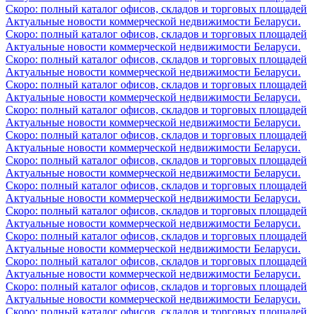
Скоро: полный каталог офисов, складов и торговых площадей
Актуальные новости коммерческой недвижимости Беларуси.
Скоро: полный каталог офисов, складов и торговых площадей
Актуальные новости коммерческой недвижимости Беларуси.
Скоро: полный каталог офисов, складов и торговых площадей
Актуальные новости коммерческой недвижимости Беларуси.
Скоро: полный каталог офисов, складов и торговых площадей
Актуальные новости коммерческой недвижимости Беларуси.
Скоро: полный каталог офисов, складов и торговых площадей
Актуальные новости коммерческой недвижимости Беларуси.
Скоро: полный каталог офисов, складов и торговых площадей
Актуальные новости коммерческой недвижимости Беларуси.
Скоро: полный каталог офисов, складов и торговых площадей
Актуальные новости коммерческой недвижимости Беларуси.
Скоро: полный каталог офисов, складов и торговых площадей
Актуальные новости коммерческой недвижимости Беларуси.
Скоро: полный каталог офисов, складов и торговых площадей
Актуальные новости коммерческой недвижимости Беларуси.
Скоро: полный каталог офисов, складов и торговых площадей
Актуальные новости коммерческой недвижимости Беларуси.
Скоро: полный каталог офисов, складов и торговых площадей
Актуальные новости коммерческой недвижимости Беларуси.
Скоро: полный каталог офисов, складов и торговых площадей
Актуальные новости коммерческой недвижимости Беларуси.
Скоро: полный каталог офисов, складов и торговых площадей