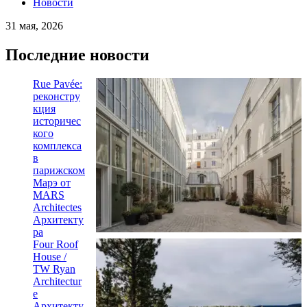
Новости
31 мая, 2026
Последние новости
Rue Pavée:
реконстру
кция
историчес
кого
комплекса
в
парижском
Марэ от
MARS
Architectes
Архитекту
ра
Four Roof
House /
TW Ryan
Architectur
e
Архитекту