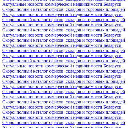
Актуальные новости коммерческой недвижимости Беларуси.
Скоро: полный каталог офисов, складов и торговых площадей
Актуальные новости коммерческой недвижимости Беларуси.
Скоро: полный каталог офисов, складов и торговых площадей
Актуальные новости коммерческой недвижимости Беларуси.
Скоро: полный каталог офисов, складов и торговых площадей
Актуальные новости коммерческой недвижимости Беларуси.
Скоро: полный каталог офисов, складов и торговых площадей
Актуальные новости коммерческой недвижимости Беларуси.
Скоро: полный каталог офисов, складов и торговых площадей
Актуальные новости коммерческой недвижимости Беларуси.
Скоро: полный каталог офисов, складов и торговых площадей
Актуальные новости коммерческой недвижимости Беларуси.
Скоро: полный каталог офисов, складов и торговых площадей
Актуальные новости коммерческой недвижимости Беларуси.
Скоро: полный каталог офисов, складов и торговых площадей
Актуальные новости коммерческой недвижимости Беларуси.
Скоро: полный каталог офисов, складов и торговых площадей
Актуальные новости коммерческой недвижимости Беларуси.
Скоро: полный каталог офисов, складов и торговых площадей
Актуальные новости коммерческой недвижимости Беларуси.
Скоро: полный каталог офисов, складов и торговых площадей
Актуальные новости коммерческой недвижимости Беларуси.
Скоро: полный каталог офисов, складов и торговых площадей
Актуальные новости коммерческой недвижимости Беларуси.