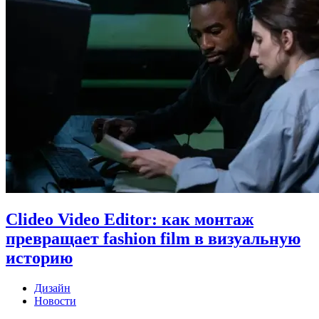
Clideo Video Editor: как монтаж
превращает fashion film в визуальную
историю
Дизайн
Новости