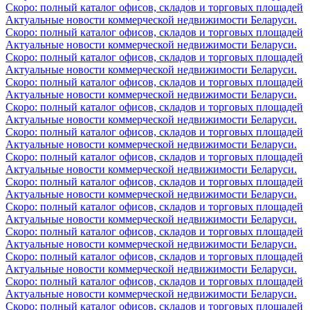
Скоро: полный каталог офисов, складов и торговых площадей
Актуальные новости коммерческой недвижимости Беларуси.
Скоро: полный каталог офисов, складов и торговых площадей
Актуальные новости коммерческой недвижимости Беларуси.
Скоро: полный каталог офисов, складов и торговых площадей
Актуальные новости коммерческой недвижимости Беларуси.
Скоро: полный каталог офисов, складов и торговых площадей
Актуальные новости коммерческой недвижимости Беларуси.
Скоро: полный каталог офисов, складов и торговых площадей
Актуальные новости коммерческой недвижимости Беларуси.
Скоро: полный каталог офисов, складов и торговых площадей
Актуальные новости коммерческой недвижимости Беларуси.
Скоро: полный каталог офисов, складов и торговых площадей
Актуальные новости коммерческой недвижимости Беларуси.
Скоро: полный каталог офисов, складов и торговых площадей
Актуальные новости коммерческой недвижимости Беларуси.
Скоро: полный каталог офисов, складов и торговых площадей
Актуальные новости коммерческой недвижимости Беларуси.
Скоро: полный каталог офисов, складов и торговых площадей
Актуальные новости коммерческой недвижимости Беларуси.
Скоро: полный каталог офисов, складов и торговых площадей
Актуальные новости коммерческой недвижимости Беларуси.
Скоро: полный каталог офисов, складов и торговых площадей
Актуальные новости коммерческой недвижимости Беларуси.
Скоро: полный каталог офисов, складов и торговых площадей