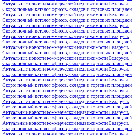
Актуальные новости коммерческой недвижимости Беларуси.
Скоро: полный каталог офисов, складов и торговых площадей
Актуальные новости коммерческой недвижимости Беларуси.
Скоро: полный каталог офисов, складов и торговых площадей
Актуальные новости коммерческой недвижимости Беларуси.
Скоро: полный каталог офисов, складов и торговых площадей
Актуальные новости коммерческой недвижимости Беларуси.
Скоро: полный каталог офисов, складов и торговых площадей
Актуальные новости коммерческой недвижимости Беларуси.
Скоро: полный каталог офисов, складов и торговых площадей
Актуальные новости коммерческой недвижимости Беларуси.
Скоро: полный каталог офисов, складов и торговых площадей
Актуальные новости коммерческой недвижимости Беларуси.
Скоро: полный каталог офисов, складов и торговых площадей
Актуальные новости коммерческой недвижимости Беларуси.
Скоро: полный каталог офисов, складов и торговых площадей
Актуальные новости коммерческой недвижимости Беларуси.
Скоро: полный каталог офисов, складов и торговых площадей
Актуальные новости коммерческой недвижимости Беларуси.
Скоро: полный каталог офисов, складов и торговых площадей
Актуальные новости коммерческой недвижимости Беларуси.
Скоро: полный каталог офисов, складов и торговых площадей
Актуальные новости коммерческой недвижимости Беларуси.
Скоро: полный каталог офисов, складов и торговых площадей
Актуальные новости коммерческой недвижимости Беларуси.