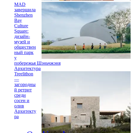
MAD
завершила
Shenzhen
Bay
Culture
Square:
дизайн-
музей и
обществен
ный парк
у
побережья Шэньчжэня
Архитектура
Treelithon
—
загородны
й ретрит
среди
сосен и
олив
Архитекту
ра