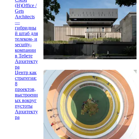
(H)Office /
Gets
Architects
—
гибридны
й штаб для
телеком- и
security-
компании
в Тебете
Архитекту
ра
Центр как
стратегия:
8
проектов,
выстроенн
ых вокруг
пустоты
Архитекту
ра