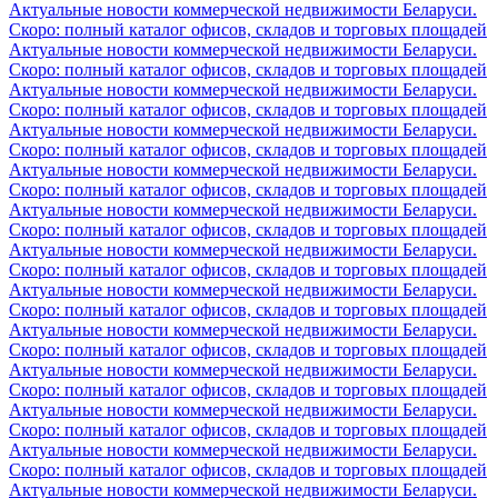
Актуальные новости коммерческой недвижимости Беларуси.
Скоро: полный каталог офисов, складов и торговых площадей
Актуальные новости коммерческой недвижимости Беларуси.
Скоро: полный каталог офисов, складов и торговых площадей
Актуальные новости коммерческой недвижимости Беларуси.
Скоро: полный каталог офисов, складов и торговых площадей
Актуальные новости коммерческой недвижимости Беларуси.
Скоро: полный каталог офисов, складов и торговых площадей
Актуальные новости коммерческой недвижимости Беларуси.
Скоро: полный каталог офисов, складов и торговых площадей
Актуальные новости коммерческой недвижимости Беларуси.
Скоро: полный каталог офисов, складов и торговых площадей
Актуальные новости коммерческой недвижимости Беларуси.
Скоро: полный каталог офисов, складов и торговых площадей
Актуальные новости коммерческой недвижимости Беларуси.
Скоро: полный каталог офисов, складов и торговых площадей
Актуальные новости коммерческой недвижимости Беларуси.
Скоро: полный каталог офисов, складов и торговых площадей
Актуальные новости коммерческой недвижимости Беларуси.
Скоро: полный каталог офисов, складов и торговых площадей
Актуальные новости коммерческой недвижимости Беларуси.
Скоро: полный каталог офисов, складов и торговых площадей
Актуальные новости коммерческой недвижимости Беларуси.
Скоро: полный каталог офисов, складов и торговых площадей
Актуальные новости коммерческой недвижимости Беларуси.