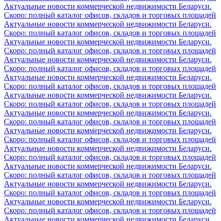
Актуальные новости коммерческой недвижимости Беларуси.
Скоро: полный каталог офисов, складов и торговых площадей
Актуальные новости коммерческой недвижимости Беларуси.
Скоро: полный каталог офисов, складов и торговых площадей
Актуальные новости коммерческой недвижимости Беларуси.
Скоро: полный каталог офисов, складов и торговых площадей
Актуальные новости коммерческой недвижимости Беларуси.
Скоро: полный каталог офисов, складов и торговых площадей
Актуальные новости коммерческой недвижимости Беларуси.
Скоро: полный каталог офисов, складов и торговых площадей
Актуальные новости коммерческой недвижимости Беларуси.
Скоро: полный каталог офисов, складов и торговых площадей
Актуальные новости коммерческой недвижимости Беларуси.
Скоро: полный каталог офисов, складов и торговых площадей
Актуальные новости коммерческой недвижимости Беларуси.
Скоро: полный каталог офисов, складов и торговых площадей
Актуальные новости коммерческой недвижимости Беларуси.
Скоро: полный каталог офисов, складов и торговых площадей
Актуальные новости коммерческой недвижимости Беларуси.
Скоро: полный каталог офисов, складов и торговых площадей
Актуальные новости коммерческой недвижимости Беларуси.
Скоро: полный каталог офисов, складов и торговых площадей
Актуальные новости коммерческой недвижимости Беларуси.
Скоро: полный каталог офисов, складов и торговых площадей
Актуальные новости коммерческой недвижимости Беларуси.