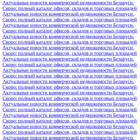
Актуальные новости коммерческой недвижимости Беларуси.
Скоро: полный каталог офисов, складов и торговых площадей
Актуальные новости коммерческой недвижимости Беларуси.
Скоро: полный каталог офисов, складов и торговых площадей
Актуальные новости коммерческой недвижимости Беларуси.
Скоро: полный каталог офисов, складов и торговых площадей
Актуальные новости коммерческой недвижимости Беларуси.
Скоро: полный каталог офисов, складов и торговых площадей
Актуальные новости коммерческой недвижимости Беларуси.
Скоро: полный каталог офисов, складов и торговых площадей
Актуальные новости коммерческой недвижимости Беларуси.
Скоро: полный каталог офисов, складов и торговых площадей
Актуальные новости коммерческой недвижимости Беларуси.
Скоро: полный каталог офисов, складов и торговых площадей
Актуальные новости коммерческой недвижимости Беларуси.
Скоро: полный каталог офисов, складов и торговых площадей
Актуальные новости коммерческой недвижимости Беларуси.
Скоро: полный каталог офисов, складов и торговых площадей
Актуальные новости коммерческой недвижимости Беларуси.
Скоро: полный каталог офисов, складов и торговых площадей
Актуальные новости коммерческой недвижимости Беларуси.
Скоро: полный каталог офисов, складов и торговых площадей
Актуальные новости коммерческой недвижимости Беларуси.
Скоро: полный каталог офисов, складов и торговых площадей
Актуальные новости коммерческой недвижимости Беларуси.