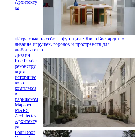
Архитекту
ра
«Игра сама по себе — функция»: Люка Боскардин о
дизайне игрушек, городов и пространств для
любопытства
Дизайн
Rue Pavée:
реконстру
кция
историчес
кого
комплекса
в
парижском
Марэ от
MARS
Architectes
Архитекту
ра
Four Roof