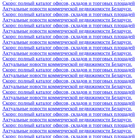
Скоро: полный каталог офисов, складов и торговых площадей
Актуальные новости коммерческой недвижимости Беларуси.
Скоро: полный каталог офисов, складов и торговых площадей
Актуальные новости коммерческой недвижимости Беларуси.
Скоро: полный каталог офисов, складов и торговых площадей
Актуальные новости коммерческой недвижимости Беларуси.
Скоро: полный каталог офисов, складов и торговых площадей
Актуальные новости коммерческой недвижимости Беларуси.
Скоро: полный каталог офисов, складов и торговых площадей
Актуальные новости коммерческой недвижимости Беларуси.
Скоро: полный каталог офисов, складов и торговых площадей
Актуальные новости коммерческой недвижимости Беларуси.
Скоро: полный каталог офисов, складов и торговых площадей
Актуальные новости коммерческой недвижимости Беларуси.
Скоро: полный каталог офисов, складов и торговых площадей
Актуальные новости коммерческой недвижимости Беларуси.
Скоро: полный каталог офисов, складов и торговых площадей
Актуальные новости коммерческой недвижимости Беларуси.
Скоро: полный каталог офисов, складов и торговых площадей
Актуальные новости коммерческой недвижимости Беларуси.
Скоро: полный каталог офисов, складов и торговых площадей
Актуальные новости коммерческой недвижимости Беларуси.
Скоро: полный каталог офисов, складов и торговых площадей
Актуальные новости коммерческой недвижимости Беларуси.
Скоро: полный каталог офисов, складов и торговых площадей