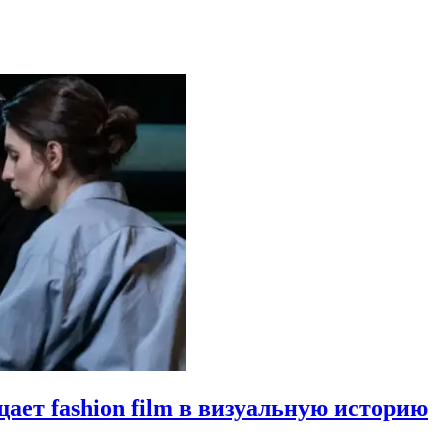
щает fashion film в визуальную историю