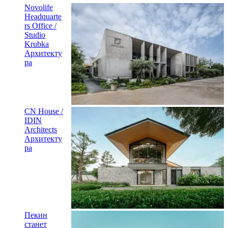
Novolife
Headquarte
rs Office /
Studio
Krubka
Архитекту
ра
CN House /
IDIN
Architects
Архитекту
ра
Пекин
станет