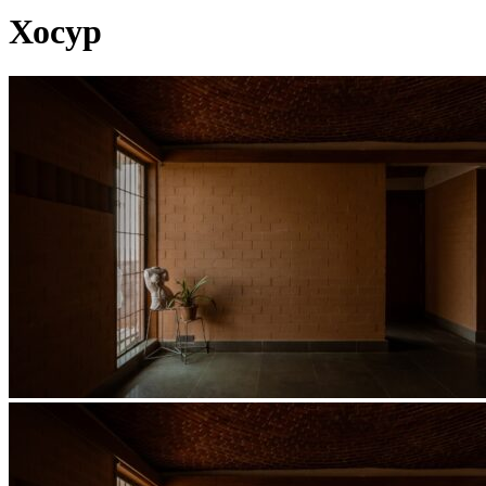
Хосур