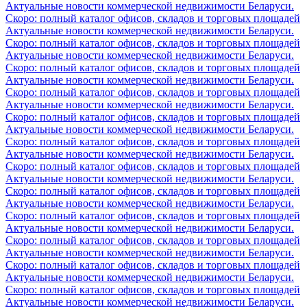
Актуальные новости коммерческой недвижимости Беларуси.
Скоро: полный каталог офисов, складов и торговых площадей
Актуальные новости коммерческой недвижимости Беларуси.
Скоро: полный каталог офисов, складов и торговых площадей
Актуальные новости коммерческой недвижимости Беларуси.
Скоро: полный каталог офисов, складов и торговых площадей
Актуальные новости коммерческой недвижимости Беларуси.
Скоро: полный каталог офисов, складов и торговых площадей
Актуальные новости коммерческой недвижимости Беларуси.
Скоро: полный каталог офисов, складов и торговых площадей
Актуальные новости коммерческой недвижимости Беларуси.
Скоро: полный каталог офисов, складов и торговых площадей
Актуальные новости коммерческой недвижимости Беларуси.
Скоро: полный каталог офисов, складов и торговых площадей
Актуальные новости коммерческой недвижимости Беларуси.
Скоро: полный каталог офисов, складов и торговых площадей
Актуальные новости коммерческой недвижимости Беларуси.
Скоро: полный каталог офисов, складов и торговых площадей
Актуальные новости коммерческой недвижимости Беларуси.
Скоро: полный каталог офисов, складов и торговых площадей
Актуальные новости коммерческой недвижимости Беларуси.
Скоро: полный каталог офисов, складов и торговых площадей
Актуальные новости коммерческой недвижимости Беларуси.
Скоро: полный каталог офисов, складов и торговых площадей
Актуальные новости коммерческой недвижимости Беларуси.