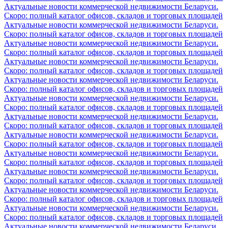
Актуальные новости коммерческой недвижимости Беларуси.
Скоро: полный каталог офисов, складов и торговых площадей
Актуальные новости коммерческой недвижимости Беларуси.
Скоро: полный каталог офисов, складов и торговых площадей
Актуальные новости коммерческой недвижимости Беларуси.
Скоро: полный каталог офисов, складов и торговых площадей
Актуальные новости коммерческой недвижимости Беларуси.
Скоро: полный каталог офисов, складов и торговых площадей
Актуальные новости коммерческой недвижимости Беларуси.
Скоро: полный каталог офисов, складов и торговых площадей
Актуальные новости коммерческой недвижимости Беларуси.
Скоро: полный каталог офисов, складов и торговых площадей
Актуальные новости коммерческой недвижимости Беларуси.
Скоро: полный каталог офисов, складов и торговых площадей
Актуальные новости коммерческой недвижимости Беларуси.
Скоро: полный каталог офисов, складов и торговых площадей
Актуальные новости коммерческой недвижимости Беларуси.
Скоро: полный каталог офисов, складов и торговых площадей
Актуальные новости коммерческой недвижимости Беларуси.
Скоро: полный каталог офисов, складов и торговых площадей
Актуальные новости коммерческой недвижимости Беларуси.
Скоро: полный каталог офисов, складов и торговых площадей
Актуальные новости коммерческой недвижимости Беларуси.
Скоро: полный каталог офисов, складов и торговых площадей
Актуальные новости коммерческой недвижимости Беларуси.