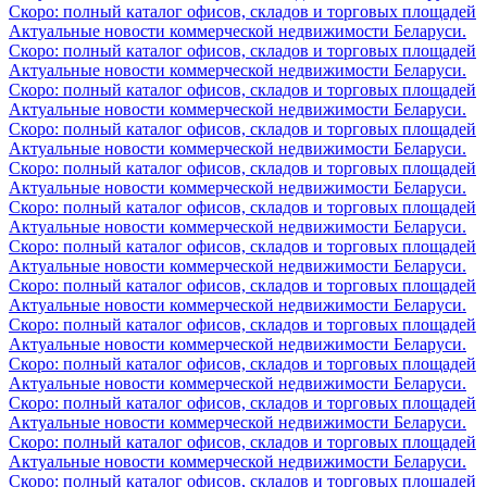
Скоро: полный каталог офисов, складов и торговых площадей
Актуальные новости коммерческой недвижимости Беларуси.
Скоро: полный каталог офисов, складов и торговых площадей
Актуальные новости коммерческой недвижимости Беларуси.
Скоро: полный каталог офисов, складов и торговых площадей
Актуальные новости коммерческой недвижимости Беларуси.
Скоро: полный каталог офисов, складов и торговых площадей
Актуальные новости коммерческой недвижимости Беларуси.
Скоро: полный каталог офисов, складов и торговых площадей
Актуальные новости коммерческой недвижимости Беларуси.
Скоро: полный каталог офисов, складов и торговых площадей
Актуальные новости коммерческой недвижимости Беларуси.
Скоро: полный каталог офисов, складов и торговых площадей
Актуальные новости коммерческой недвижимости Беларуси.
Скоро: полный каталог офисов, складов и торговых площадей
Актуальные новости коммерческой недвижимости Беларуси.
Скоро: полный каталог офисов, складов и торговых площадей
Актуальные новости коммерческой недвижимости Беларуси.
Скоро: полный каталог офисов, складов и торговых площадей
Актуальные новости коммерческой недвижимости Беларуси.
Скоро: полный каталог офисов, складов и торговых площадей
Актуальные новости коммерческой недвижимости Беларуси.
Скоро: полный каталог офисов, складов и торговых площадей
Актуальные новости коммерческой недвижимости Беларуси.
Скоро: полный каталог офисов, складов и торговых площадей