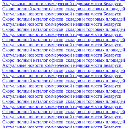
Актуальные новости коммерческой недвижимости Беларуси.
Скоро: полный каталог офисов, складов и торговых площадей
Актуальные новости коммерческой недвижимости Беларуси.
Скоро: полный каталог офисов, складов и торговых площадей
Актуальные новости коммерческой недвижимости Беларуси.
Скоро: полный каталог офисов, складов и торговых площадей
Актуальные новости коммерческой недвижимости Беларуси.
Скоро: полный каталог офисов, складов и торговых площадей
Актуальные новости коммерческой недвижимости Беларуси.
Скоро: полный каталог офисов, складов и торговых площадей
Актуальные новости коммерческой недвижимости Беларуси.
Скоро: полный каталог офисов, складов и торговых площадей
Актуальные новости коммерческой недвижимости Беларуси.
Скоро: полный каталог офисов, складов и торговых площадей
Актуальные новости коммерческой недвижимости Беларуси.
Скоро: полный каталог офисов, складов и торговых площадей
Актуальные новости коммерческой недвижимости Беларуси.
Скоро: полный каталог офисов, складов и торговых площадей
Актуальные новости коммерческой недвижимости Беларуси.
Скоро: полный каталог офисов, складов и торговых площадей
Актуальные новости коммерческой недвижимости Беларуси.
Скоро: полный каталог офисов, складов и торговых площадей
Актуальные новости коммерческой недвижимости Беларуси.
Скоро: полный каталог офисов, складов и торговых площадей
Актуальные новости коммерческой недвижимости Беларуси.