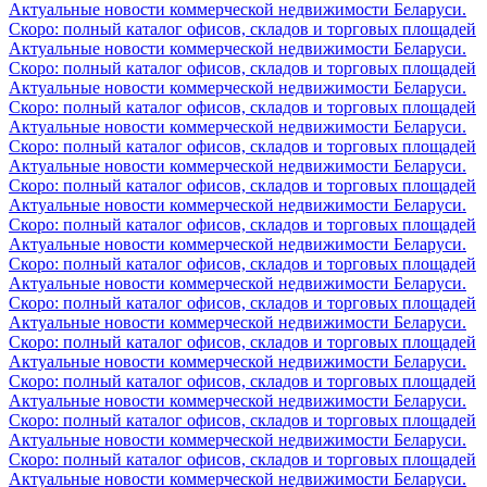
Актуальные новости коммерческой недвижимости Беларуси.
Скоро: полный каталог офисов, складов и торговых площадей
Актуальные новости коммерческой недвижимости Беларуси.
Скоро: полный каталог офисов, складов и торговых площадей
Актуальные новости коммерческой недвижимости Беларуси.
Скоро: полный каталог офисов, складов и торговых площадей
Актуальные новости коммерческой недвижимости Беларуси.
Скоро: полный каталог офисов, складов и торговых площадей
Актуальные новости коммерческой недвижимости Беларуси.
Скоро: полный каталог офисов, складов и торговых площадей
Актуальные новости коммерческой недвижимости Беларуси.
Скоро: полный каталог офисов, складов и торговых площадей
Актуальные новости коммерческой недвижимости Беларуси.
Скоро: полный каталог офисов, складов и торговых площадей
Актуальные новости коммерческой недвижимости Беларуси.
Скоро: полный каталог офисов, складов и торговых площадей
Актуальные новости коммерческой недвижимости Беларуси.
Скоро: полный каталог офисов, складов и торговых площадей
Актуальные новости коммерческой недвижимости Беларуси.
Скоро: полный каталог офисов, складов и торговых площадей
Актуальные новости коммерческой недвижимости Беларуси.
Скоро: полный каталог офисов, складов и торговых площадей
Актуальные новости коммерческой недвижимости Беларуси.
Скоро: полный каталог офисов, складов и торговых площадей
Актуальные новости коммерческой недвижимости Беларуси.