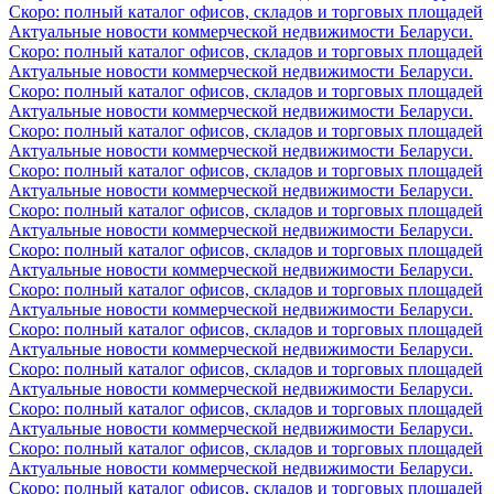
Скоро: полный каталог офисов, складов и торговых площадей
Актуальные новости коммерческой недвижимости Беларуси.
Скоро: полный каталог офисов, складов и торговых площадей
Актуальные новости коммерческой недвижимости Беларуси.
Скоро: полный каталог офисов, складов и торговых площадей
Актуальные новости коммерческой недвижимости Беларуси.
Скоро: полный каталог офисов, складов и торговых площадей
Актуальные новости коммерческой недвижимости Беларуси.
Скоро: полный каталог офисов, складов и торговых площадей
Актуальные новости коммерческой недвижимости Беларуси.
Скоро: полный каталог офисов, складов и торговых площадей
Актуальные новости коммерческой недвижимости Беларуси.
Скоро: полный каталог офисов, складов и торговых площадей
Актуальные новости коммерческой недвижимости Беларуси.
Скоро: полный каталог офисов, складов и торговых площадей
Актуальные новости коммерческой недвижимости Беларуси.
Скоро: полный каталог офисов, складов и торговых площадей
Актуальные новости коммерческой недвижимости Беларуси.
Скоро: полный каталог офисов, складов и торговых площадей
Актуальные новости коммерческой недвижимости Беларуси.
Скоро: полный каталог офисов, складов и торговых площадей
Актуальные новости коммерческой недвижимости Беларуси.
Скоро: полный каталог офисов, складов и торговых площадей
Актуальные новости коммерческой недвижимости Беларуси.
Скоро: полный каталог офисов, складов и торговых площадей