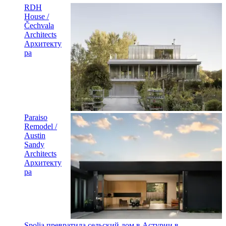
RDH
House /
Čechvala
Architects
Архитекту
ра
Paraiso
Remodel /
Austin
Sandy
Architects
Архитекту
ра
Spolia превратила сельский дом в Астурии в