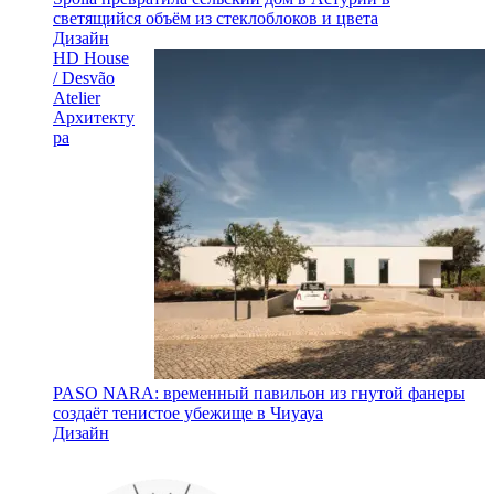
светящийся объём из стеклоблоков и цвета
Дизайн
HD House
/ Desvão
Atelier
Архитекту
ра
PASO NARA: временный павильон из гнутой фанеры
создаёт тенистое убежище в Чиуауа
Дизайн