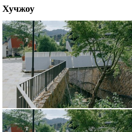
Хучжоу