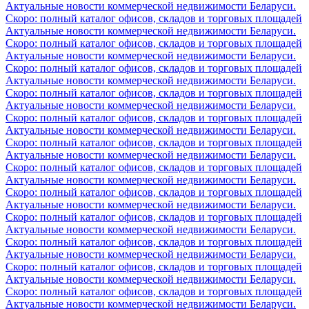
Актуальные новости коммерческой недвижимости Беларуси.
Скоро: полный каталог офисов, складов и торговых площадей
Актуальные новости коммерческой недвижимости Беларуси.
Скоро: полный каталог офисов, складов и торговых площадей
Актуальные новости коммерческой недвижимости Беларуси.
Скоро: полный каталог офисов, складов и торговых площадей
Актуальные новости коммерческой недвижимости Беларуси.
Скоро: полный каталог офисов, складов и торговых площадей
Актуальные новости коммерческой недвижимости Беларуси.
Скоро: полный каталог офисов, складов и торговых площадей
Актуальные новости коммерческой недвижимости Беларуси.
Скоро: полный каталог офисов, складов и торговых площадей
Актуальные новости коммерческой недвижимости Беларуси.
Скоро: полный каталог офисов, складов и торговых площадей
Актуальные новости коммерческой недвижимости Беларуси.
Скоро: полный каталог офисов, складов и торговых площадей
Актуальные новости коммерческой недвижимости Беларуси.
Скоро: полный каталог офисов, складов и торговых площадей
Актуальные новости коммерческой недвижимости Беларуси.
Скоро: полный каталог офисов, складов и торговых площадей
Актуальные новости коммерческой недвижимости Беларуси.
Скоро: полный каталог офисов, складов и торговых площадей
Актуальные новости коммерческой недвижимости Беларуси.
Скоро: полный каталог офисов, складов и торговых площадей
Актуальные новости коммерческой недвижимости Беларуси.