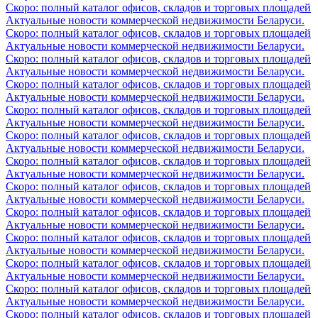
Скоро: полный каталог офисов, складов и торговых площадей
Актуальные новости коммерческой недвижимости Беларуси.
Скоро: полный каталог офисов, складов и торговых площадей
Актуальные новости коммерческой недвижимости Беларуси.
Скоро: полный каталог офисов, складов и торговых площадей
Актуальные новости коммерческой недвижимости Беларуси.
Скоро: полный каталог офисов, складов и торговых площадей
Актуальные новости коммерческой недвижимости Беларуси.
Скоро: полный каталог офисов, складов и торговых площадей
Актуальные новости коммерческой недвижимости Беларуси.
Скоро: полный каталог офисов, складов и торговых площадей
Актуальные новости коммерческой недвижимости Беларуси.
Скоро: полный каталог офисов, складов и торговых площадей
Актуальные новости коммерческой недвижимости Беларуси.
Скоро: полный каталог офисов, складов и торговых площадей
Актуальные новости коммерческой недвижимости Беларуси.
Скоро: полный каталог офисов, складов и торговых площадей
Актуальные новости коммерческой недвижимости Беларуси.
Скоро: полный каталог офисов, складов и торговых площадей
Актуальные новости коммерческой недвижимости Беларуси.
Скоро: полный каталог офисов, складов и торговых площадей
Актуальные новости коммерческой недвижимости Беларуси.
Скоро: полный каталог офисов, складов и торговых площадей
Актуальные новости коммерческой недвижимости Беларуси.
Скоро: полный каталог офисов, складов и торговых площадей