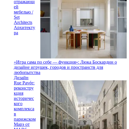
отражающ
ей
мебелью /
Set
Architects
Архитекту
ра
«Игра сама по себе — функция»: Люка Боскардин о
дизайне игрушек, городов и пространств для
любопытства
Дизайн
Rue Pavée:
реконстру
кция
историчес
кого
комплекса
в
парижском
Марэ от