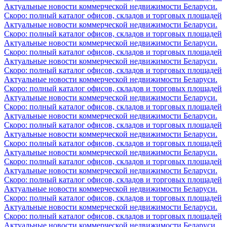
Актуальные новости коммерческой недвижимости Беларуси.
Скоро: полный каталог офисов, складов и торговых площадей
Актуальные новости коммерческой недвижимости Беларуси.
Скоро: полный каталог офисов, складов и торговых площадей
Актуальные новости коммерческой недвижимости Беларуси.
Скоро: полный каталог офисов, складов и торговых площадей
Актуальные новости коммерческой недвижимости Беларуси.
Скоро: полный каталог офисов, складов и торговых площадей
Актуальные новости коммерческой недвижимости Беларуси.
Скоро: полный каталог офисов, складов и торговых площадей
Актуальные новости коммерческой недвижимости Беларуси.
Скоро: полный каталог офисов, складов и торговых площадей
Актуальные новости коммерческой недвижимости Беларуси.
Скоро: полный каталог офисов, складов и торговых площадей
Актуальные новости коммерческой недвижимости Беларуси.
Скоро: полный каталог офисов, складов и торговых площадей
Актуальные новости коммерческой недвижимости Беларуси.
Скоро: полный каталог офисов, складов и торговых площадей
Актуальные новости коммерческой недвижимости Беларуси.
Скоро: полный каталог офисов, складов и торговых площадей
Актуальные новости коммерческой недвижимости Беларуси.
Скоро: полный каталог офисов, складов и торговых площадей
Актуальные новости коммерческой недвижимости Беларуси.
Скоро: полный каталог офисов, складов и торговых площадей
Актуальные новости коммерческой недвижимости Беларуси.