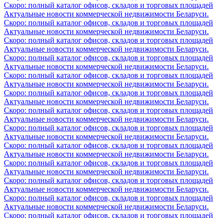
Скоро: полный каталог офисов, складов и торговых площадей
Актуальные новости коммерческой недвижимости Беларуси.
Скоро: полный каталог офисов, складов и торговых площадей
Актуальные новости коммерческой недвижимости Беларуси.
Скоро: полный каталог офисов, складов и торговых площадей
Актуальные новости коммерческой недвижимости Беларуси.
Скоро: полный каталог офисов, складов и торговых площадей
Актуальные новости коммерческой недвижимости Беларуси.
Скоро: полный каталог офисов, складов и торговых площадей
Актуальные новости коммерческой недвижимости Беларуси.
Скоро: полный каталог офисов, складов и торговых площадей
Актуальные новости коммерческой недвижимости Беларуси.
Скоро: полный каталог офисов, складов и торговых площадей
Актуальные новости коммерческой недвижимости Беларуси.
Скоро: полный каталог офисов, складов и торговых площадей
Актуальные новости коммерческой недвижимости Беларуси.
Скоро: полный каталог офисов, складов и торговых площадей
Актуальные новости коммерческой недвижимости Беларуси.
Скоро: полный каталог офисов, складов и торговых площадей
Актуальные новости коммерческой недвижимости Беларуси.
Скоро: полный каталог офисов, складов и торговых площадей
Актуальные новости коммерческой недвижимости Беларуси.
Скоро: полный каталог офисов, складов и торговых площадей
Актуальные новости коммерческой недвижимости Беларуси.
Скоро: полный каталог офисов, складов и торговых площадей