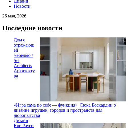
Дизайн
Новости
26 мая, 2026
Последние новости
Дом с
отражающ
ей
мебелью /
Set
Architects
Архитекту
ра
«Игра сама по себе — функция»: Люка Боскардин о
дизайне игрушек, городов и пространств для
любопытства
Дизайн
Rue Pavée: