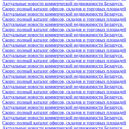
Актуальные новости коммерческой недвижимости Беларуси.
Скоро: полный каталог офисов, складов и торговых площадей
Актуальные новости коммерческой недвижимости Беларуси.
Скоро: полный каталог офисов, складов и торговых площадей
Актуальные новости коммерческой недвижимости Беларуси.
Скоро: полный каталог офисов, складов и торговых площадей
Актуальные новости коммерческой недвижимости Беларуси.
Скоро: полный каталог офисов, складов и торговых площадей
Актуальные новости коммерческой недвижимости Беларуси.
Скоро: полный каталог офисов, складов и торговых площадей
Актуальные новости коммерческой недвижимости Беларуси.
Скоро: полный каталог офисов, складов и торговых площадей
Актуальные новости коммерческой недвижимости Беларуси.
Скоро: полный каталог офисов, складов и торговых площадей
Актуальные новости коммерческой недвижимости Беларуси.
Скоро: полный каталог офисов, складов и торговых площадей
Актуальные новости коммерческой недвижимости Беларуси.
Скоро: полный каталог офисов, складов и торговых площадей
Актуальные новости коммерческой недвижимости Беларуси.
Скоро: полный каталог офисов, складов и торговых площадей
Актуальные новости коммерческой недвижимости Беларуси.
Скоро: полный каталог офисов, складов и торговых площадей
Актуальные новости коммерческой недвижимости Беларуси.
Скоро: полный каталог офисов, складов и торговых площадей
Актуальные новости коммерческой недвижимости Беларуси.