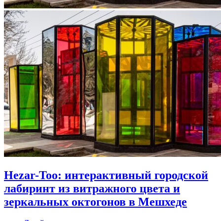
Hezar-Too: интерактивный городской
лабиринт из витражного цвета и
зеркальных октогонов в Мешхеде