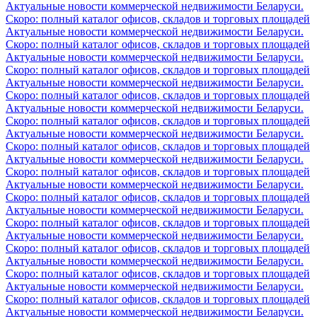
Актуальные новости коммерческой недвижимости Беларуси.
Скоро: полный каталог офисов, складов и торговых площадей
Актуальные новости коммерческой недвижимости Беларуси.
Скоро: полный каталог офисов, складов и торговых площадей
Актуальные новости коммерческой недвижимости Беларуси.
Скоро: полный каталог офисов, складов и торговых площадей
Актуальные новости коммерческой недвижимости Беларуси.
Скоро: полный каталог офисов, складов и торговых площадей
Актуальные новости коммерческой недвижимости Беларуси.
Скоро: полный каталог офисов, складов и торговых площадей
Актуальные новости коммерческой недвижимости Беларуси.
Скоро: полный каталог офисов, складов и торговых площадей
Актуальные новости коммерческой недвижимости Беларуси.
Скоро: полный каталог офисов, складов и торговых площадей
Актуальные новости коммерческой недвижимости Беларуси.
Скоро: полный каталог офисов, складов и торговых площадей
Актуальные новости коммерческой недвижимости Беларуси.
Скоро: полный каталог офисов, складов и торговых площадей
Актуальные новости коммерческой недвижимости Беларуси.
Скоро: полный каталог офисов, складов и торговых площадей
Актуальные новости коммерческой недвижимости Беларуси.
Скоро: полный каталог офисов, складов и торговых площадей
Актуальные новости коммерческой недвижимости Беларуси.
Скоро: полный каталог офисов, складов и торговых площадей
Актуальные новости коммерческой недвижимости Беларуси.