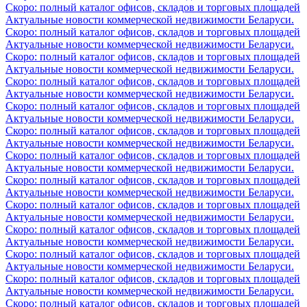
Скоро: полный каталог офисов, складов и торговых площадей
Актуальные новости коммерческой недвижимости Беларуси.
Скоро: полный каталог офисов, складов и торговых площадей
Актуальные новости коммерческой недвижимости Беларуси.
Скоро: полный каталог офисов, складов и торговых площадей
Актуальные новости коммерческой недвижимости Беларуси.
Скоро: полный каталог офисов, складов и торговых площадей
Актуальные новости коммерческой недвижимости Беларуси.
Скоро: полный каталог офисов, складов и торговых площадей
Актуальные новости коммерческой недвижимости Беларуси.
Скоро: полный каталог офисов, складов и торговых площадей
Актуальные новости коммерческой недвижимости Беларуси.
Скоро: полный каталог офисов, складов и торговых площадей
Актуальные новости коммерческой недвижимости Беларуси.
Скоро: полный каталог офисов, складов и торговых площадей
Актуальные новости коммерческой недвижимости Беларуси.
Скоро: полный каталог офисов, складов и торговых площадей
Актуальные новости коммерческой недвижимости Беларуси.
Скоро: полный каталог офисов, складов и торговых площадей
Актуальные новости коммерческой недвижимости Беларуси.
Скоро: полный каталог офисов, складов и торговых площадей
Актуальные новости коммерческой недвижимости Беларуси.
Скоро: полный каталог офисов, складов и торговых площадей
Актуальные новости коммерческой недвижимости Беларуси.
Скоро: полный каталог офисов, складов и торговых площадей