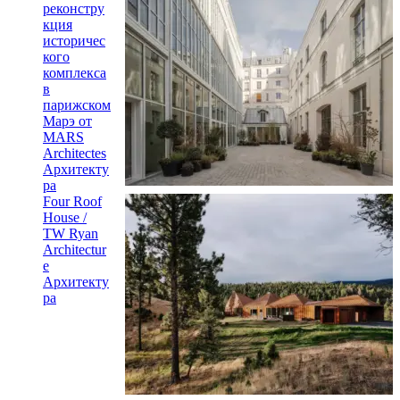
реконстру
кция
историчес
кого
комплекса
в
парижском
Марэ от
MARS
Architectes
Архитекту
ра
Four Roof
House /
TW Ryan
Architectur
e
Архитекту
ра