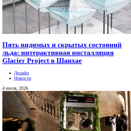
Пять видимых и скрытых состояний
льда: интерактивная инсталляция
Glacier Project в Шанхае
Дизайн
Новости
4 июля, 2026