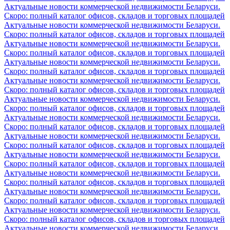
Актуальные новости коммерческой недвижимости Беларуси.
Скоро: полный каталог офисов, складов и торговых площадей
Актуальные новости коммерческой недвижимости Беларуси.
Скоро: полный каталог офисов, складов и торговых площадей
Актуальные новости коммерческой недвижимости Беларуси.
Скоро: полный каталог офисов, складов и торговых площадей
Актуальные новости коммерческой недвижимости Беларуси.
Скоро: полный каталог офисов, складов и торговых площадей
Актуальные новости коммерческой недвижимости Беларуси.
Скоро: полный каталог офисов, складов и торговых площадей
Актуальные новости коммерческой недвижимости Беларуси.
Скоро: полный каталог офисов, складов и торговых площадей
Актуальные новости коммерческой недвижимости Беларуси.
Скоро: полный каталог офисов, складов и торговых площадей
Актуальные новости коммерческой недвижимости Беларуси.
Скоро: полный каталог офисов, складов и торговых площадей
Актуальные новости коммерческой недвижимости Беларуси.
Скоро: полный каталог офисов, складов и торговых площадей
Актуальные новости коммерческой недвижимости Беларуси.
Скоро: полный каталог офисов, складов и торговых площадей
Актуальные новости коммерческой недвижимости Беларуси.
Скоро: полный каталог офисов, складов и торговых площадей
Актуальные новости коммерческой недвижимости Беларуси.
Скоро: полный каталог офисов, складов и торговых площадей
Актуальные новости коммерческой недвижимости Беларуси.