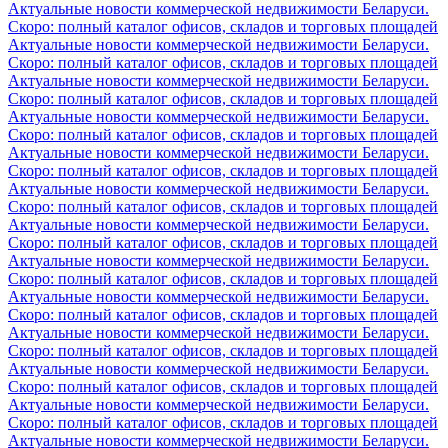
Актуальные новости коммерческой недвижимости Беларуси.
Скоро: полный каталог офисов, складов и торговых площадей
Актуальные новости коммерческой недвижимости Беларуси.
Скоро: полный каталог офисов, складов и торговых площадей
Актуальные новости коммерческой недвижимости Беларуси.
Скоро: полный каталог офисов, складов и торговых площадей
Актуальные новости коммерческой недвижимости Беларуси.
Скоро: полный каталог офисов, складов и торговых площадей
Актуальные новости коммерческой недвижимости Беларуси.
Скоро: полный каталог офисов, складов и торговых площадей
Актуальные новости коммерческой недвижимости Беларуси.
Скоро: полный каталог офисов, складов и торговых площадей
Актуальные новости коммерческой недвижимости Беларуси.
Скоро: полный каталог офисов, складов и торговых площадей
Актуальные новости коммерческой недвижимости Беларуси.
Скоро: полный каталог офисов, складов и торговых площадей
Актуальные новости коммерческой недвижимости Беларуси.
Скоро: полный каталог офисов, складов и торговых площадей
Актуальные новости коммерческой недвижимости Беларуси.
Скоро: полный каталог офисов, складов и торговых площадей
Актуальные новости коммерческой недвижимости Беларуси.
Скоро: полный каталог офисов, складов и торговых площадей
Актуальные новости коммерческой недвижимости Беларуси.
Скоро: полный каталог офисов, складов и торговых площадей
Актуальные новости коммерческой недвижимости Беларуси.