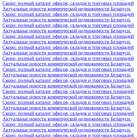
Скоро: полный каталог офисов, складов и торговых площадей
Актуальные новости коммерческой недвижимости Беларуси.
Скоро: полный каталог офисов, складов и торговых площадей
Актуальные новости коммерческой недвижимости Беларуси.
Скоро: полный каталог офисов, складов и торговых площадей
Актуальные новости коммерческой недвижимости Беларуси.
Скоро: полный каталог офисов, складов и торговых площадей
Актуальные новости коммерческой недвижимости Беларуси.
Скоро: полный каталог офисов, складов и торговых площадей
Актуальные новости коммерческой недвижимости Беларуси.
Скоро: полный каталог офисов, складов и торговых площадей
Актуальные новости коммерческой недвижимости Беларуси.
Скоро: полный каталог офисов, складов и торговых площадей
Актуальные новости коммерческой недвижимости Беларуси.
Скоро: полный каталог офисов, складов и торговых площадей
Актуальные новости коммерческой недвижимости Беларуси.
Скоро: полный каталог офисов, складов и торговых площадей
Актуальные новости коммерческой недвижимости Беларуси.
Скоро: полный каталог офисов, складов и торговых площадей
Актуальные новости коммерческой недвижимости Беларуси.
Скоро: полный каталог офисов, складов и торговых площадей
Актуальные новости коммерческой недвижимости Беларуси.
Скоро: полный каталог офисов, складов и торговых площадей
Актуальные новости коммерческой недвижимости Беларуси.
Скоро: полный каталог офисов, складов и торговых площадей