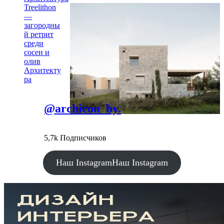
Treelithon
—
загородны
й ретрит
среди
сосен и
олив
Архитекту
ра
@archicon_by.
5,7k Подписчиков
Наш Instagram
Наш Instagram