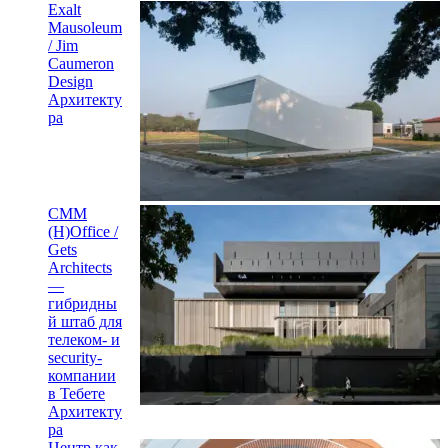
Exalt
Mausoleum
/ Jim
Caumeron
Design
Архитекту
ра
CMM
(H)Office /
Gets
Architects
—
гибридны
й штаб для
телеком- и
security-
компании
в Тебете
Архитекту
ра
Центр как