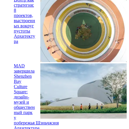
стратегия:
8
проектов,
выстроенн
ых вокруг
пустоты
Архитекту
ра
MAD
завершила
Shenzhen
Bay
Culture
Square:
дизайн-
музей и
обществен
ный парк
у
побережья Шэньчжэня
Архитектура