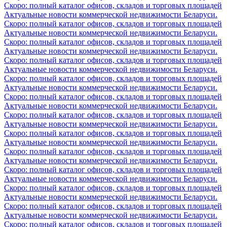
Скоро: полный каталог офисов, складов и торговых площадей
Актуальные новости коммерческой недвижимости Беларуси.
Скоро: полный каталог офисов, складов и торговых площадей
Актуальные новости коммерческой недвижимости Беларуси.
Скоро: полный каталог офисов, складов и торговых площадей
Актуальные новости коммерческой недвижимости Беларуси.
Скоро: полный каталог офисов, складов и торговых площадей
Актуальные новости коммерческой недвижимости Беларуси.
Скоро: полный каталог офисов, складов и торговых площадей
Актуальные новости коммерческой недвижимости Беларуси.
Скоро: полный каталог офисов, складов и торговых площадей
Актуальные новости коммерческой недвижимости Беларуси.
Скоро: полный каталог офисов, складов и торговых площадей
Актуальные новости коммерческой недвижимости Беларуси.
Скоро: полный каталог офисов, складов и торговых площадей
Актуальные новости коммерческой недвижимости Беларуси.
Скоро: полный каталог офисов, складов и торговых площадей
Актуальные новости коммерческой недвижимости Беларуси.
Скоро: полный каталог офисов, складов и торговых площадей
Актуальные новости коммерческой недвижимости Беларуси.
Скоро: полный каталог офисов, складов и торговых площадей
Актуальные новости коммерческой недвижимости Беларуси.
Скоро: полный каталог офисов, складов и торговых площадей
Актуальные новости коммерческой недвижимости Беларуси.
Скоро: полный каталог офисов, складов и торговых площадей