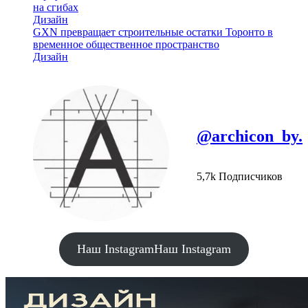
на сгибах
Дизайн
GXN превращает строительные остатки Торонто в
временное общественное пространство
Дизайн
@archicon_by.
5,7k Подписчиков
Наш Instagram
Наш Instagram