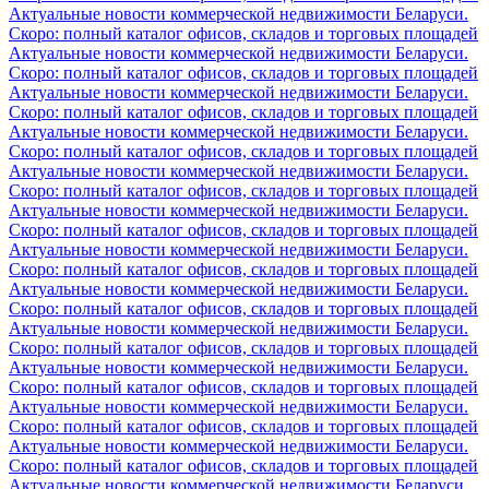
Актуальные новости коммерческой недвижимости Беларуси.
Скоро: полный каталог офисов, складов и торговых площадей
Актуальные новости коммерческой недвижимости Беларуси.
Скоро: полный каталог офисов, складов и торговых площадей
Актуальные новости коммерческой недвижимости Беларуси.
Скоро: полный каталог офисов, складов и торговых площадей
Актуальные новости коммерческой недвижимости Беларуси.
Скоро: полный каталог офисов, складов и торговых площадей
Актуальные новости коммерческой недвижимости Беларуси.
Скоро: полный каталог офисов, складов и торговых площадей
Актуальные новости коммерческой недвижимости Беларуси.
Скоро: полный каталог офисов, складов и торговых площадей
Актуальные новости коммерческой недвижимости Беларуси.
Скоро: полный каталог офисов, складов и торговых площадей
Актуальные новости коммерческой недвижимости Беларуси.
Скоро: полный каталог офисов, складов и торговых площадей
Актуальные новости коммерческой недвижимости Беларуси.
Скоро: полный каталог офисов, складов и торговых площадей
Актуальные новости коммерческой недвижимости Беларуси.
Скоро: полный каталог офисов, складов и торговых площадей
Актуальные новости коммерческой недвижимости Беларуси.
Скоро: полный каталог офисов, складов и торговых площадей
Актуальные новости коммерческой недвижимости Беларуси.
Скоро: полный каталог офисов, складов и торговых площадей
Актуальные новости коммерческой недвижимости Беларуси.