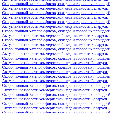
Скоро: полный каталог офисов, складов и торговых площадей
Актуальные новости коммерческой недвижимости Беларуси.
Скоро: полный каталог офисов, складов и торговых площадей
Актуальные новости коммерческой недвижимости Беларуси.
Скоро: полный каталог офисов, складов и торговых площадей
Актуальные новости коммерческой недвижимости Беларуси.
Скоро: полный каталог офисов, складов и торговых площадей
Актуальные новости коммерческой недвижимости Беларуси.
Скоро: полный каталог офисов, складов и торговых площадей
Актуальные новости коммерческой недвижимости Беларуси.
Скоро: полный каталог офисов, складов и торговых площадей
Актуальные новости коммерческой недвижимости Беларуси.
Скоро: полный каталог офисов, складов и торговых площадей
Актуальные новости коммерческой недвижимости Беларуси.
Скоро: полный каталог офисов, складов и торговых площадей
Актуальные новости коммерческой недвижимости Беларуси.
Скоро: полный каталог офисов, складов и торговых площадей
Актуальные новости коммерческой недвижимости Беларуси.
Скоро: полный каталог офисов, складов и торговых площадей
Актуальные новости коммерческой недвижимости Беларуси.
Скоро: полный каталог офисов, складов и торговых площадей
Актуальные новости коммерческой недвижимости Беларуси.
Скоро: полный каталог офисов, складов и торговых площадей
Актуальные новости коммерческой недвижимости Беларуси.
Скоро: полный каталог офисов, складов и торговых площадей