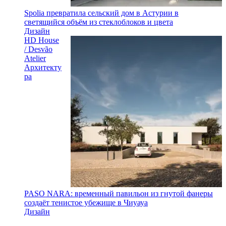
Spolia превратила сельский дом в Астурии в
светящийся объём из стеклоблоков и цвета
Дизайн
HD House
/ Desvão
Atelier
Архитекту
ра
PASO NARA: временный павильон из гнутой фанеры
создаёт тенистое убежище в Чиуауа
Дизайн