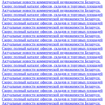
Актуальные новости коммерческой недвижимости Беларуси.
Скоро: полный каталог офисов, складов и торговых площадей
Актуальные новости коммерческой недвижимости Беларуси.
Скоро: полный каталог офисов, складов и торговых площадей
Актуальные новости коммерческой недвижимости Беларуси.
Скоро: полный каталог офисов, складов и торговых площадей
Актуальные новости коммерческой недвижимости Беларуси.
Скоро: полный каталог офисов, складов и торговых площадей
Актуальные новости коммерческой недвижимости Беларуси.
Скоро: полный каталог офисов, складов и торговых площадей
Актуальные новости коммерческой недвижимости Беларуси.
Скоро: полный каталог офисов, складов и торговых площадей
Актуальные новости коммерческой недвижимости Беларуси.
Скоро: полный каталог офисов, складов и торговых площадей
Актуальные новости коммерческой недвижимости Беларуси.
Скоро: полный каталог офисов, складов и торговых площадей
Актуальные новости коммерческой недвижимости Беларуси.
Скоро: полный каталог офисов, складов и торговых площадей
Актуальные новости коммерческой недвижимости Беларуси.
Скоро: полный каталог офисов, складов и торговых площадей
Актуальные новости коммерческой недвижимости Беларуси.
Скоро: полный каталог офисов, складов и торговых площадей
Актуальные новости коммерческой недвижимости Беларуси.
Скоро: полный каталог офисов, складов и торговых площадей
Актуальные новости коммерческой недвижимости Беларуси.