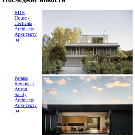
RDH
House /
Čechvala
Architects
Архитекту
ра
Paraiso
Remodel /
Austin
Sandy
Architects
Архитекту
ра