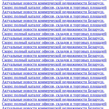
Актуальные новости коммерческой недвижимости Беларуси.
Скоро: полный каталог офисов, складов и торговых площадей
Актуальные новости коммерческой недвижимости Беларуси.
Скоро: полный каталог офисов, складов и торговых площадей
Актуальные новости коммерческой недвижимости Беларуси.
Скоро: полный каталог офисов, складов и торговых площадей
Актуальные новости коммерческой недвижимости Беларуси.
Скоро: полный каталог офисов, складов и торговых площадей
Актуальные новости коммерческой недвижимости Беларуси.
Скоро: полный каталог офисов, складов и торговых площадей
Актуальные новости коммерческой недвижимости Беларуси.
Скоро: полный каталог офисов, складов и торговых площадей
Актуальные новости коммерческой недвижимости Беларуси.
Скоро: полный каталог офисов, складов и торговых площадей
Актуальные новости коммерческой недвижимости Беларуси.
Скоро: полный каталог офисов, складов и торговых площадей
Актуальные новости коммерческой недвижимости Беларуси.
Скоро: полный каталог офисов, складов и торговых площадей
Актуальные новости коммерческой недвижимости Беларуси.
Скоро: полный каталог офисов, складов и торговых площадей
Актуальные новости коммерческой недвижимости Беларуси.
Скоро: полный каталог офисов, складов и торговых площадей
Актуальные новости коммерческой недвижимости Беларуси.
Скоро: полный каталог офисов, складов и торговых площадей
Актуальные новости коммерческой недвижимости Беларуси.