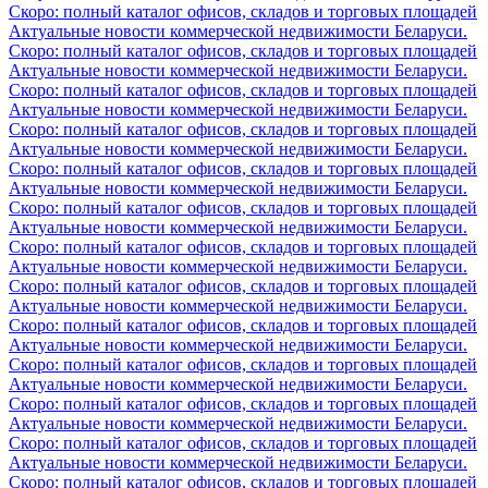
Скоро: полный каталог офисов, складов и торговых площадей
Актуальные новости коммерческой недвижимости Беларуси.
Скоро: полный каталог офисов, складов и торговых площадей
Актуальные новости коммерческой недвижимости Беларуси.
Скоро: полный каталог офисов, складов и торговых площадей
Актуальные новости коммерческой недвижимости Беларуси.
Скоро: полный каталог офисов, складов и торговых площадей
Актуальные новости коммерческой недвижимости Беларуси.
Скоро: полный каталог офисов, складов и торговых площадей
Актуальные новости коммерческой недвижимости Беларуси.
Скоро: полный каталог офисов, складов и торговых площадей
Актуальные новости коммерческой недвижимости Беларуси.
Скоро: полный каталог офисов, складов и торговых площадей
Актуальные новости коммерческой недвижимости Беларуси.
Скоро: полный каталог офисов, складов и торговых площадей
Актуальные новости коммерческой недвижимости Беларуси.
Скоро: полный каталог офисов, складов и торговых площадей
Актуальные новости коммерческой недвижимости Беларуси.
Скоро: полный каталог офисов, складов и торговых площадей
Актуальные новости коммерческой недвижимости Беларуси.
Скоро: полный каталог офисов, складов и торговых площадей
Актуальные новости коммерческой недвижимости Беларуси.
Скоро: полный каталог офисов, складов и торговых площадей
Актуальные новости коммерческой недвижимости Беларуси.
Скоро: полный каталог офисов, складов и торговых площадей