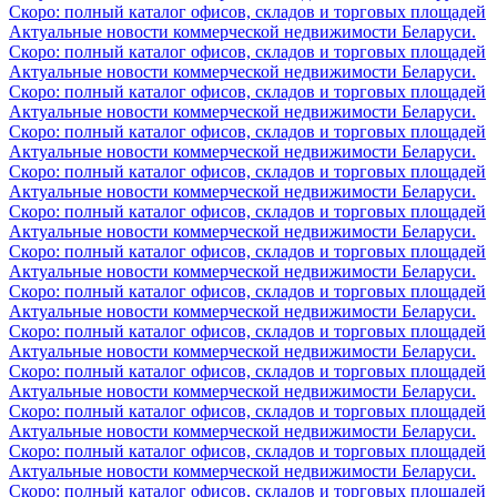
Скоро: полный каталог офисов, складов и торговых площадей
Актуальные новости коммерческой недвижимости Беларуси.
Скоро: полный каталог офисов, складов и торговых площадей
Актуальные новости коммерческой недвижимости Беларуси.
Скоро: полный каталог офисов, складов и торговых площадей
Актуальные новости коммерческой недвижимости Беларуси.
Скоро: полный каталог офисов, складов и торговых площадей
Актуальные новости коммерческой недвижимости Беларуси.
Скоро: полный каталог офисов, складов и торговых площадей
Актуальные новости коммерческой недвижимости Беларуси.
Скоро: полный каталог офисов, складов и торговых площадей
Актуальные новости коммерческой недвижимости Беларуси.
Скоро: полный каталог офисов, складов и торговых площадей
Актуальные новости коммерческой недвижимости Беларуси.
Скоро: полный каталог офисов, складов и торговых площадей
Актуальные новости коммерческой недвижимости Беларуси.
Скоро: полный каталог офисов, складов и торговых площадей
Актуальные новости коммерческой недвижимости Беларуси.
Скоро: полный каталог офисов, складов и торговых площадей
Актуальные новости коммерческой недвижимости Беларуси.
Скоро: полный каталог офисов, складов и торговых площадей
Актуальные новости коммерческой недвижимости Беларуси.
Скоро: полный каталог офисов, складов и торговых площадей
Актуальные новости коммерческой недвижимости Беларуси.
Скоро: полный каталог офисов, складов и торговых площадей