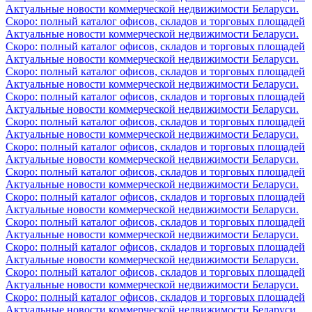
Актуальные новости коммерческой недвижимости Беларуси.
Скоро: полный каталог офисов, складов и торговых площадей
Актуальные новости коммерческой недвижимости Беларуси.
Скоро: полный каталог офисов, складов и торговых площадей
Актуальные новости коммерческой недвижимости Беларуси.
Скоро: полный каталог офисов, складов и торговых площадей
Актуальные новости коммерческой недвижимости Беларуси.
Скоро: полный каталог офисов, складов и торговых площадей
Актуальные новости коммерческой недвижимости Беларуси.
Скоро: полный каталог офисов, складов и торговых площадей
Актуальные новости коммерческой недвижимости Беларуси.
Скоро: полный каталог офисов, складов и торговых площадей
Актуальные новости коммерческой недвижимости Беларуси.
Скоро: полный каталог офисов, складов и торговых площадей
Актуальные новости коммерческой недвижимости Беларуси.
Скоро: полный каталог офисов, складов и торговых площадей
Актуальные новости коммерческой недвижимости Беларуси.
Скоро: полный каталог офисов, складов и торговых площадей
Актуальные новости коммерческой недвижимости Беларуси.
Скоро: полный каталог офисов, складов и торговых площадей
Актуальные новости коммерческой недвижимости Беларуси.
Скоро: полный каталог офисов, складов и торговых площадей
Актуальные новости коммерческой недвижимости Беларуси.
Скоро: полный каталог офисов, складов и торговых площадей
Актуальные новости коммерческой недвижимости Беларуси.