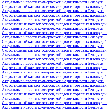
Актуальные новости коммерческой недвижимости Беларуси.
Скоро: полный каталог офисов, складов и торговых площадей
Актуальные новости коммерческой недвижимости Беларуси.
Скоро: полный каталог офисов, складов и торговых площадей
Актуальные новости коммерческой недвижимости Беларуси.
Скоро: полный каталог офисов, складов и торговых площадей
Актуальные новости коммерческой недвижимости Беларуси.
Скоро: полный каталог офисов, складов и торговых площадей
Актуальные новости коммерческой недвижимости Беларуси.
Скоро: полный каталог офисов, складов и торговых площадей
Актуальные новости коммерческой недвижимости Беларуси.
Скоро: полный каталог офисов, складов и торговых площадей
Актуальные новости коммерческой недвижимости Беларуси.
Скоро: полный каталог офисов, складов и торговых площадей
Актуальные новости коммерческой недвижимости Беларуси.
Скоро: полный каталог офисов, складов и торговых площадей
Актуальные новости коммерческой недвижимости Беларуси.
Скоро: полный каталог офисов, складов и торговых площадей
Актуальные новости коммерческой недвижимости Беларуси.
Скоро: полный каталог офисов, складов и торговых площадей
Актуальные новости коммерческой недвижимости Беларуси.
Скоро: полный каталог офисов, складов и торговых площадей
Актуальные новости коммерческой недвижимости Беларуси.
Скоро: полный каталог офисов, складов и торговых площадей
Актуальные новости коммерческой недвижимости Беларуси.