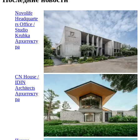
Novolife
Headquarte
rs Office /
Studio
Krubka
Архитекту
ра
CN House /
IDIN
Architects
Архитекту
ра