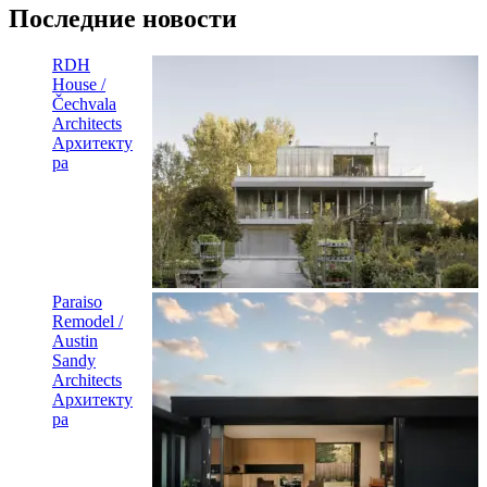
Последние новости
RDH
House /
Čechvala
Architects
Архитекту
ра
Paraiso
Remodel /
Austin
Sandy
Architects
Архитекту
ра