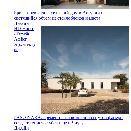
Spolia превратила сельский дом в Астурии в
светящийся объём из стеклоблоков и цвета
Дизайн
HD House
/ Desvão
Atelier
Архитекту
ра
PASO NARA: временный павильон из гнутой фанеры
создаёт тенистое убежище в Чиуауа
Дизайн