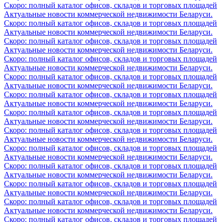
Скоро: полный каталог офисов, складов и торговых площадей
Актуальные новости коммерческой недвижимости Беларуси.
Скоро: полный каталог офисов, складов и торговых площадей
Актуальные новости коммерческой недвижимости Беларуси.
Скоро: полный каталог офисов, складов и торговых площадей
Актуальные новости коммерческой недвижимости Беларуси.
Скоро: полный каталог офисов, складов и торговых площадей
Актуальные новости коммерческой недвижимости Беларуси.
Скоро: полный каталог офисов, складов и торговых площадей
Актуальные новости коммерческой недвижимости Беларуси.
Скоро: полный каталог офисов, складов и торговых площадей
Актуальные новости коммерческой недвижимости Беларуси.
Скоро: полный каталог офисов, складов и торговых площадей
Актуальные новости коммерческой недвижимости Беларуси.
Скоро: полный каталог офисов, складов и торговых площадей
Актуальные новости коммерческой недвижимости Беларуси.
Скоро: полный каталог офисов, складов и торговых площадей
Актуальные новости коммерческой недвижимости Беларуси.
Скоро: полный каталог офисов, складов и торговых площадей
Актуальные новости коммерческой недвижимости Беларуси.
Скоро: полный каталог офисов, складов и торговых площадей
Актуальные новости коммерческой недвижимости Беларуси.
Скоро: полный каталог офисов, складов и торговых площадей
Актуальные новости коммерческой недвижимости Беларуси.
Скоро: полный каталог офисов, складов и торговых площадей