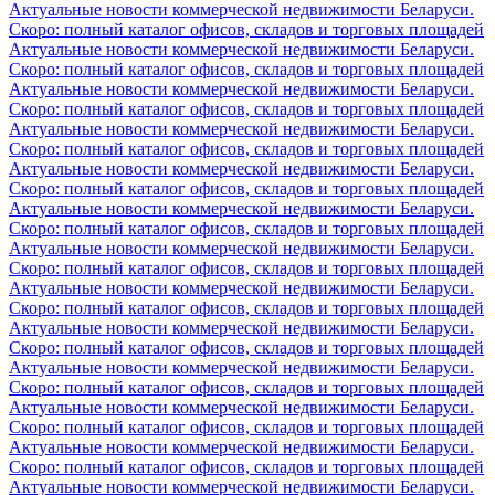
Актуальные новости коммерческой недвижимости Беларуси.
Скоро: полный каталог офисов, складов и торговых площадей
Актуальные новости коммерческой недвижимости Беларуси.
Скоро: полный каталог офисов, складов и торговых площадей
Актуальные новости коммерческой недвижимости Беларуси.
Скоро: полный каталог офисов, складов и торговых площадей
Актуальные новости коммерческой недвижимости Беларуси.
Скоро: полный каталог офисов, складов и торговых площадей
Актуальные новости коммерческой недвижимости Беларуси.
Скоро: полный каталог офисов, складов и торговых площадей
Актуальные новости коммерческой недвижимости Беларуси.
Скоро: полный каталог офисов, складов и торговых площадей
Актуальные новости коммерческой недвижимости Беларуси.
Скоро: полный каталог офисов, складов и торговых площадей
Актуальные новости коммерческой недвижимости Беларуси.
Скоро: полный каталог офисов, складов и торговых площадей
Актуальные новости коммерческой недвижимости Беларуси.
Скоро: полный каталог офисов, складов и торговых площадей
Актуальные новости коммерческой недвижимости Беларуси.
Скоро: полный каталог офисов, складов и торговых площадей
Актуальные новости коммерческой недвижимости Беларуси.
Скоро: полный каталог офисов, складов и торговых площадей
Актуальные новости коммерческой недвижимости Беларуси.
Скоро: полный каталог офисов, складов и торговых площадей
Актуальные новости коммерческой недвижимости Беларуси.