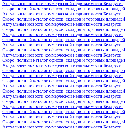
Актуальные новости коммерческой недвижимости Беларуси.
Скоро: полный каталог офисов, складов и торговых площадей
Актуальные новости коммерческой недвижимости Беларуси.
Скоро: полный каталог офисов, складов и торговых площадей
Актуальные новости коммерческой недвижимости Беларуси.
Скоро: полный каталог офисов, складов и торговых площадей
Актуальные новости коммерческой недвижимости Беларуси.
Скоро: полный каталог офисов, складов и торговых площадей
Актуальные новости коммерческой недвижимости Беларуси.
Скоро: полный каталог офисов, складов и торговых площадей
Актуальные новости коммерческой недвижимости Беларуси.
Скоро: полный каталог офисов, складов и торговых площадей
Актуальные новости коммерческой недвижимости Беларуси.
Скоро: полный каталог офисов, складов и торговых площадей
Актуальные новости коммерческой недвижимости Беларуси.
Скоро: полный каталог офисов, складов и торговых площадей
Актуальные новости коммерческой недвижимости Беларуси.
Скоро: полный каталог офисов, складов и торговых площадей
Актуальные новости коммерческой недвижимости Беларуси.
Скоро: полный каталог офисов, складов и торговых площадей
Актуальные новости коммерческой недвижимости Беларуси.
Скоро: полный каталог офисов, складов и торговых площадей
Актуальные новости коммерческой недвижимости Беларуси.
Скоро: полный каталог офисов, складов и торговых площадей
Актуальные новости коммерческой недвижимости Беларуси.