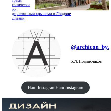
тремя
конически
ми
деревянными крышами в Лондоне
Дизайн
@archicon_by.
5,7k Подписчиков
Наш Instagram
Наш Instagram