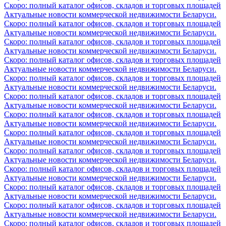
Скоро: полный каталог офисов, складов и торговых площадей
Актуальные новости коммерческой недвижимости Беларуси.
Скоро: полный каталог офисов, складов и торговых площадей
Актуальные новости коммерческой недвижимости Беларуси.
Скоро: полный каталог офисов, складов и торговых площадей
Актуальные новости коммерческой недвижимости Беларуси.
Скоро: полный каталог офисов, складов и торговых площадей
Актуальные новости коммерческой недвижимости Беларуси.
Скоро: полный каталог офисов, складов и торговых площадей
Актуальные новости коммерческой недвижимости Беларуси.
Скоро: полный каталог офисов, складов и торговых площадей
Актуальные новости коммерческой недвижимости Беларуси.
Скоро: полный каталог офисов, складов и торговых площадей
Актуальные новости коммерческой недвижимости Беларуси.
Скоро: полный каталог офисов, складов и торговых площадей
Актуальные новости коммерческой недвижимости Беларуси.
Скоро: полный каталог офисов, складов и торговых площадей
Актуальные новости коммерческой недвижимости Беларуси.
Скоро: полный каталог офисов, складов и торговых площадей
Актуальные новости коммерческой недвижимости Беларуси.
Скоро: полный каталог офисов, складов и торговых площадей
Актуальные новости коммерческой недвижимости Беларуси.
Скоро: полный каталог офисов, складов и торговых площадей
Актуальные новости коммерческой недвижимости Беларуси.
Скоро: полный каталог офисов, складов и торговых площадей