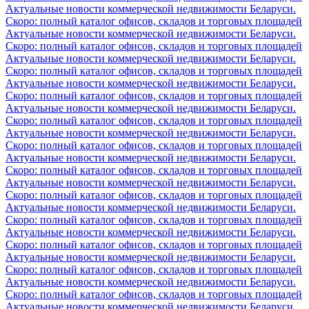
Актуальные новости коммерческой недвижимости Беларуси.
Скоро: полный каталог офисов, складов и торговых площадей
Актуальные новости коммерческой недвижимости Беларуси.
Скоро: полный каталог офисов, складов и торговых площадей
Актуальные новости коммерческой недвижимости Беларуси.
Скоро: полный каталог офисов, складов и торговых площадей
Актуальные новости коммерческой недвижимости Беларуси.
Скоро: полный каталог офисов, складов и торговых площадей
Актуальные новости коммерческой недвижимости Беларуси.
Скоро: полный каталог офисов, складов и торговых площадей
Актуальные новости коммерческой недвижимости Беларуси.
Скоро: полный каталог офисов, складов и торговых площадей
Актуальные новости коммерческой недвижимости Беларуси.
Скоро: полный каталог офисов, складов и торговых площадей
Актуальные новости коммерческой недвижимости Беларуси.
Скоро: полный каталог офисов, складов и торговых площадей
Актуальные новости коммерческой недвижимости Беларуси.
Скоро: полный каталог офисов, складов и торговых площадей
Актуальные новости коммерческой недвижимости Беларуси.
Скоро: полный каталог офисов, складов и торговых площадей
Актуальные новости коммерческой недвижимости Беларуси.
Скоро: полный каталог офисов, складов и торговых площадей
Актуальные новости коммерческой недвижимости Беларуси.
Скоро: полный каталог офисов, складов и торговых площадей
Актуальные новости коммерческой недвижимости Беларуси.