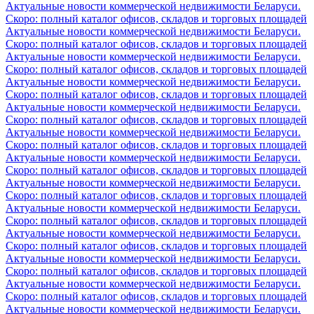
Актуальные новости коммерческой недвижимости Беларуси.
Скоро: полный каталог офисов, складов и торговых площадей
Актуальные новости коммерческой недвижимости Беларуси.
Скоро: полный каталог офисов, складов и торговых площадей
Актуальные новости коммерческой недвижимости Беларуси.
Скоро: полный каталог офисов, складов и торговых площадей
Актуальные новости коммерческой недвижимости Беларуси.
Скоро: полный каталог офисов, складов и торговых площадей
Актуальные новости коммерческой недвижимости Беларуси.
Скоро: полный каталог офисов, складов и торговых площадей
Актуальные новости коммерческой недвижимости Беларуси.
Скоро: полный каталог офисов, складов и торговых площадей
Актуальные новости коммерческой недвижимости Беларуси.
Скоро: полный каталог офисов, складов и торговых площадей
Актуальные новости коммерческой недвижимости Беларуси.
Скоро: полный каталог офисов, складов и торговых площадей
Актуальные новости коммерческой недвижимости Беларуси.
Скоро: полный каталог офисов, складов и торговых площадей
Актуальные новости коммерческой недвижимости Беларуси.
Скоро: полный каталог офисов, складов и торговых площадей
Актуальные новости коммерческой недвижимости Беларуси.
Скоро: полный каталог офисов, складов и торговых площадей
Актуальные новости коммерческой недвижимости Беларуси.
Скоро: полный каталог офисов, складов и торговых площадей
Актуальные новости коммерческой недвижимости Беларуси.