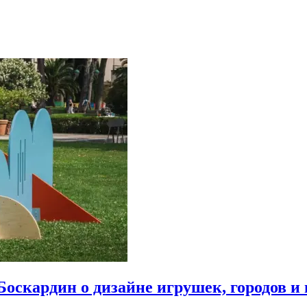
Боскардин о дизайне игрушек, городов и