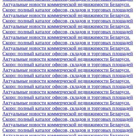
Актуальные новости коммерческой недвижимости Беларуси.
Скоро: полный каталог офисов, складов и торговых площадей
Актуальные новости коммерческой недвижимости Беларуси.
Скоро: полный каталог офисов, складов и торговых площадей
Актуальные новости коммерческой недвижимости Беларуси.
Скоро: полный каталог офисов, складов и торговых площадей
Актуальные новости коммерческой недвижимости Беларуси.
Скоро: полный каталог офисов, складов и торговых площадей
Актуальные новости коммерческой недвижимости Беларуси.
Скоро: полный каталог офисов, складов и торговых площадей
Актуальные новости коммерческой недвижимости Беларуси.
Скоро: полный каталог офисов, складов и торговых площадей
Актуальные новости коммерческой недвижимости Беларуси.
Скоро: полный каталог офисов, складов и торговых площадей
Актуальные новости коммерческой недвижимости Беларуси.
Скоро: полный каталог офисов, складов и торговых площадей
Актуальные новости коммерческой недвижимости Беларуси.
Скоро: полный каталог офисов, складов и торговых площадей
Актуальные новости коммерческой недвижимости Беларуси.
Скоро: полный каталог офисов, складов и торговых площадей
Актуальные новости коммерческой недвижимости Беларуси.
Скоро: полный каталог офисов, складов и торговых площадей
Актуальные новости коммерческой недвижимости Беларуси.
Скоро: полный каталог офисов, складов и торговых площадей
Актуальные новости коммерческой недвижимости Беларуси.