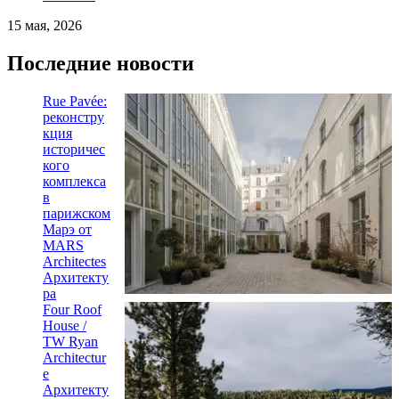
15 мая, 2026
Последние новости
Rue Pavée:
реконстру
кция
историчес
кого
комплекса
в
парижском
Марэ от
MARS
Architectes
Архитекту
ра
Four Roof
House /
TW Ryan
Architectur
e
Архитекту