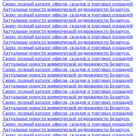
Скоро: полный каталог офисов, складов и торговых площадей
Актуальные новости коммерческой недвижимости Беларуси.
Скоро: полный каталог офисов, складов и торговых площадей
Актуальные новости коммерческой недвижимости Беларуси.
Скоро: полный каталог офисов, складов и торговых площадей
Актуальные новости коммерческой недвижимости Беларуси.
Скоро: полный каталог офисов, складов и торговых площадей
Актуальные новости коммерческой недвижимости Беларуси.
Скоро: полный каталог офисов, складов и торговых площадей
Актуальные новости коммерческой недвижимости Беларуси.
Скоро: полный каталог офисов, складов и торговых площадей
Актуальные новости коммерческой недвижимости Беларуси.
Скоро: полный каталог офисов, складов и торговых площадей
Актуальные новости коммерческой недвижимости Беларуси.
Скоро: полный каталог офисов, складов и торговых площадей
Актуальные новости коммерческой недвижимости Беларуси.
Скоро: полный каталог офисов, складов и торговых площадей
Актуальные новости коммерческой недвижимости Беларуси.
Скоро: полный каталог офисов, складов и торговых площадей
Актуальные новости коммерческой недвижимости Беларуси.
Скоро: полный каталог офисов, складов и торговых площадей
Актуальные новости коммерческой недвижимости Беларуси.
Скоро: полный каталог офисов, складов и торговых площадей
Актуальные новости коммерческой недвижимости Беларуси.
Скоро: полный каталог офисов, складов и торговых площадей