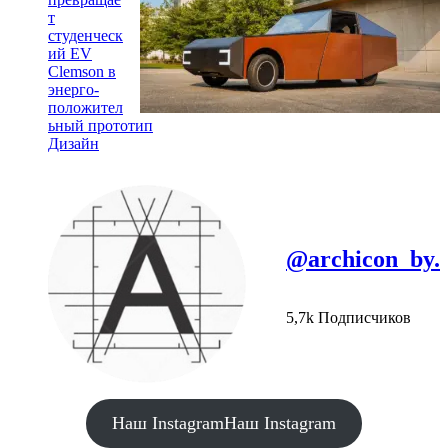
т
студенческ
ий EV
Clemson в
энерго-
положител
ьный прототип
Дизайн
@archicon_by.
5,7k Подписчиков
Наш Instagram
Наш Instagram