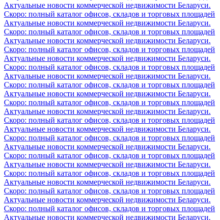
Актуальные новости коммерческой недвижимости Беларуси.
Скоро: полный каталог офисов, складов и торговых площадей
Актуальные новости коммерческой недвижимости Беларуси.
Скоро: полный каталог офисов, складов и торговых площадей
Актуальные новости коммерческой недвижимости Беларуси.
Скоро: полный каталог офисов, складов и торговых площадей
Актуальные новости коммерческой недвижимости Беларуси.
Скоро: полный каталог офисов, складов и торговых площадей
Актуальные новости коммерческой недвижимости Беларуси.
Скоро: полный каталог офисов, складов и торговых площадей
Актуальные новости коммерческой недвижимости Беларуси.
Скоро: полный каталог офисов, складов и торговых площадей
Актуальные новости коммерческой недвижимости Беларуси.
Скоро: полный каталог офисов, складов и торговых площадей
Актуальные новости коммерческой недвижимости Беларуси.
Скоро: полный каталог офисов, складов и торговых площадей
Актуальные новости коммерческой недвижимости Беларуси.
Скоро: полный каталог офисов, складов и торговых площадей
Актуальные новости коммерческой недвижимости Беларуси.
Скоро: полный каталог офисов, складов и торговых площадей
Актуальные новости коммерческой недвижимости Беларуси.
Скоро: полный каталог офисов, складов и торговых площадей
Актуальные новости коммерческой недвижимости Беларуси.
Скоро: полный каталог офисов, складов и торговых площадей
Актуальные новости коммерческой недвижимости Беларуси.