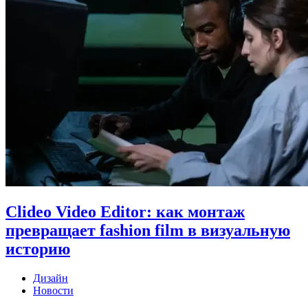
Clideo Video Editor: как монтаж
превращает fashion film в визуальную
историю
Дизайн
Новости