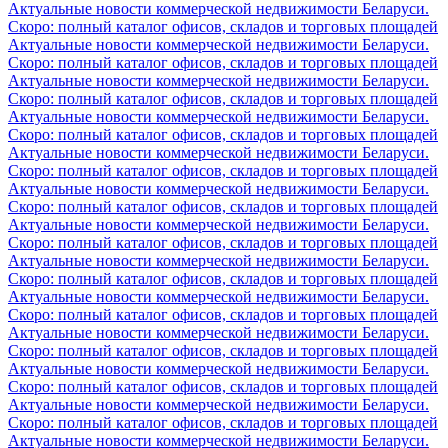
Актуальные новости коммерческой недвижимости Беларуси.
Скоро: полный каталог офисов, складов и торговых площадей
Актуальные новости коммерческой недвижимости Беларуси.
Скоро: полный каталог офисов, складов и торговых площадей
Актуальные новости коммерческой недвижимости Беларуси.
Скоро: полный каталог офисов, складов и торговых площадей
Актуальные новости коммерческой недвижимости Беларуси.
Скоро: полный каталог офисов, складов и торговых площадей
Актуальные новости коммерческой недвижимости Беларуси.
Скоро: полный каталог офисов, складов и торговых площадей
Актуальные новости коммерческой недвижимости Беларуси.
Скоро: полный каталог офисов, складов и торговых площадей
Актуальные новости коммерческой недвижимости Беларуси.
Скоро: полный каталог офисов, складов и торговых площадей
Актуальные новости коммерческой недвижимости Беларуси.
Скоро: полный каталог офисов, складов и торговых площадей
Актуальные новости коммерческой недвижимости Беларуси.
Скоро: полный каталог офисов, складов и торговых площадей
Актуальные новости коммерческой недвижимости Беларуси.
Скоро: полный каталог офисов, складов и торговых площадей
Актуальные новости коммерческой недвижимости Беларуси.
Скоро: полный каталог офисов, складов и торговых площадей
Актуальные новости коммерческой недвижимости Беларуси.
Скоро: полный каталог офисов, складов и торговых площадей
Актуальные новости коммерческой недвижимости Беларуси.