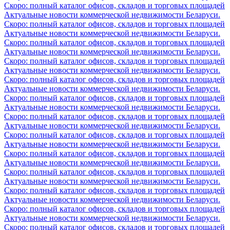
Скоро: полный каталог офисов, складов и торговых площадей
Актуальные новости коммерческой недвижимости Беларуси.
Скоро: полный каталог офисов, складов и торговых площадей
Актуальные новости коммерческой недвижимости Беларуси.
Скоро: полный каталог офисов, складов и торговых площадей
Актуальные новости коммерческой недвижимости Беларуси.
Скоро: полный каталог офисов, складов и торговых площадей
Актуальные новости коммерческой недвижимости Беларуси.
Скоро: полный каталог офисов, складов и торговых площадей
Актуальные новости коммерческой недвижимости Беларуси.
Скоро: полный каталог офисов, складов и торговых площадей
Актуальные новости коммерческой недвижимости Беларуси.
Скоро: полный каталог офисов, складов и торговых площадей
Актуальные новости коммерческой недвижимости Беларуси.
Скоро: полный каталог офисов, складов и торговых площадей
Актуальные новости коммерческой недвижимости Беларуси.
Скоро: полный каталог офисов, складов и торговых площадей
Актуальные новости коммерческой недвижимости Беларуси.
Скоро: полный каталог офисов, складов и торговых площадей
Актуальные новости коммерческой недвижимости Беларуси.
Скоро: полный каталог офисов, складов и торговых площадей
Актуальные новости коммерческой недвижимости Беларуси.
Скоро: полный каталог офисов, складов и торговых площадей
Актуальные новости коммерческой недвижимости Беларуси.
Скоро: полный каталог офисов, складов и торговых площадей