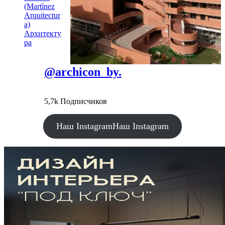
(Martínez
Arquitectur
a)
Архитекту
ра
@archicon_by.
5,7k Подписчиков
Наш Instagram
Наш Instagram