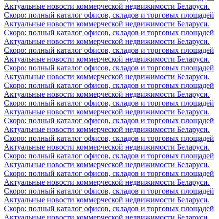
Актуальные новости коммерческой недвижимости Беларуси.
Скоро: полный каталог офисов, складов и торговых площадей
Актуальные новости коммерческой недвижимости Беларуси.
Скоро: полный каталог офисов, складов и торговых площадей
Актуальные новости коммерческой недвижимости Беларуси.
Скоро: полный каталог офисов, складов и торговых площадей
Актуальные новости коммерческой недвижимости Беларуси.
Скоро: полный каталог офисов, складов и торговых площадей
Актуальные новости коммерческой недвижимости Беларуси.
Скоро: полный каталог офисов, складов и торговых площадей
Актуальные новости коммерческой недвижимости Беларуси.
Скоро: полный каталог офисов, складов и торговых площадей
Актуальные новости коммерческой недвижимости Беларуси.
Скоро: полный каталог офисов, складов и торговых площадей
Актуальные новости коммерческой недвижимости Беларуси.
Скоро: полный каталог офисов, складов и торговых площадей
Актуальные новости коммерческой недвижимости Беларуси.
Скоро: полный каталог офисов, складов и торговых площадей
Актуальные новости коммерческой недвижимости Беларуси.
Скоро: полный каталог офисов, складов и торговых площадей
Актуальные новости коммерческой недвижимости Беларуси.
Скоро: полный каталог офисов, складов и торговых площадей
Актуальные новости коммерческой недвижимости Беларуси.
Скоро: полный каталог офисов, складов и торговых площадей
Актуальные новости коммерческой недвижимости Беларуси.