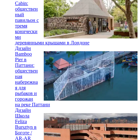
Cabin:
обществен
ный
павильон с
тремя
конически
ми
деревянными крышами в Лондоне
Дизайн
Bamboo
Pier в
Паттани:
обществен
ная
набережна
я для
рыбаков и
горожан
на реке Паттани
Дизайн
Школа
Feliza
Bursztyn в
Боготе /
AR-AR