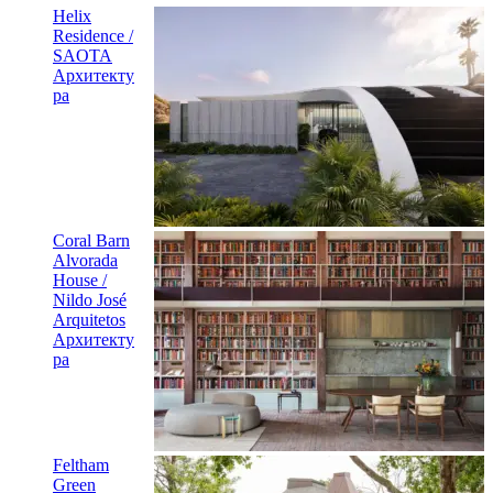
Helix
Residence /
SAOTA
Архитекту
ра
Coral Barn
Alvorada
House /
Nildo José
Arquitetos
Архитекту
ра
Feltham
Green