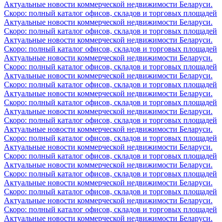
Актуальные новости коммерческой недвижимости Беларуси.
Скоро: полный каталог офисов, складов и торговых площадей
Актуальные новости коммерческой недвижимости Беларуси.
Скоро: полный каталог офисов, складов и торговых площадей
Актуальные новости коммерческой недвижимости Беларуси.
Скоро: полный каталог офисов, складов и торговых площадей
Актуальные новости коммерческой недвижимости Беларуси.
Скоро: полный каталог офисов, складов и торговых площадей
Актуальные новости коммерческой недвижимости Беларуси.
Скоро: полный каталог офисов, складов и торговых площадей
Актуальные новости коммерческой недвижимости Беларуси.
Скоро: полный каталог офисов, складов и торговых площадей
Актуальные новости коммерческой недвижимости Беларуси.
Скоро: полный каталог офисов, складов и торговых площадей
Актуальные новости коммерческой недвижимости Беларуси.
Скоро: полный каталог офисов, складов и торговых площадей
Актуальные новости коммерческой недвижимости Беларуси.
Скоро: полный каталог офисов, складов и торговых площадей
Актуальные новости коммерческой недвижимости Беларуси.
Скоро: полный каталог офисов, складов и торговых площадей
Актуальные новости коммерческой недвижимости Беларуси.
Скоро: полный каталог офисов, складов и торговых площадей
Актуальные новости коммерческой недвижимости Беларуси.
Скоро: полный каталог офисов, складов и торговых площадей
Актуальные новости коммерческой недвижимости Беларуси.