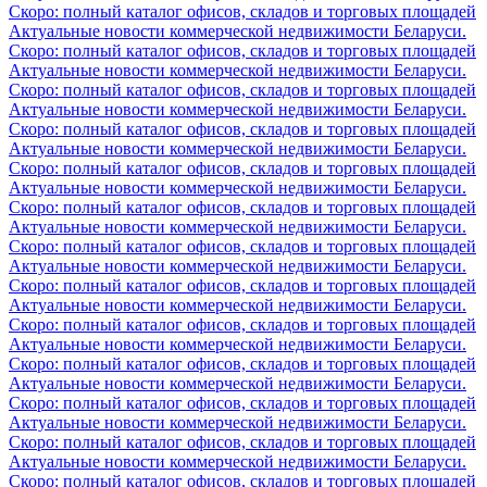
Скоро: полный каталог офисов, складов и торговых площадей
Актуальные новости коммерческой недвижимости Беларуси.
Скоро: полный каталог офисов, складов и торговых площадей
Актуальные новости коммерческой недвижимости Беларуси.
Скоро: полный каталог офисов, складов и торговых площадей
Актуальные новости коммерческой недвижимости Беларуси.
Скоро: полный каталог офисов, складов и торговых площадей
Актуальные новости коммерческой недвижимости Беларуси.
Скоро: полный каталог офисов, складов и торговых площадей
Актуальные новости коммерческой недвижимости Беларуси.
Скоро: полный каталог офисов, складов и торговых площадей
Актуальные новости коммерческой недвижимости Беларуси.
Скоро: полный каталог офисов, складов и торговых площадей
Актуальные новости коммерческой недвижимости Беларуси.
Скоро: полный каталог офисов, складов и торговых площадей
Актуальные новости коммерческой недвижимости Беларуси.
Скоро: полный каталог офисов, складов и торговых площадей
Актуальные новости коммерческой недвижимости Беларуси.
Скоро: полный каталог офисов, складов и торговых площадей
Актуальные новости коммерческой недвижимости Беларуси.
Скоро: полный каталог офисов, складов и торговых площадей
Актуальные новости коммерческой недвижимости Беларуси.
Скоро: полный каталог офисов, складов и торговых площадей
Актуальные новости коммерческой недвижимости Беларуси.
Скоро: полный каталог офисов, складов и торговых площадей