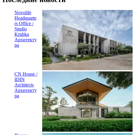
Novolife
Headquarte
rs Office /
Studio
Krubka
Архитекту
ра
CN House /
IDIN
Architects
Архитекту
ра