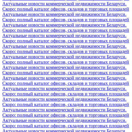
Актуальные новости коммерческой недвижимости Беларуси.
Скоро: полный каталог офисов, складов и торговых площадей
Актуальные новости коммерческой недвижимости Беларуси.
Скоро: полный каталог офисов, складов и торговых площадей
Актуальные новости коммерческой недвижимости Беларуси.
Скоро: полный каталог офисов, складов и торговых площадей
Актуальные новости коммерческой недвижимости Беларуси.
Скоро: полный каталог офисов, складов и торговых площадей
Актуальные новости коммерческой недвижимости Беларуси.
Скоро: полный каталог офисов, складов и торговых площадей
Актуальные новости коммерческой недвижимости Беларуси.
Скоро: полный каталог офисов, складов и торговых площадей
Актуальные новости коммерческой недвижимости Беларуси.
Скоро: полный каталог офисов, складов и торговых площадей
Актуальные новости коммерческой недвижимости Беларуси.
Скоро: полный каталог офисов, складов и торговых площадей
Актуальные новости коммерческой недвижимости Беларуси.
Скоро: полный каталог офисов, складов и торговых площадей
Актуальные новости коммерческой недвижимости Беларуси.
Скоро: полный каталог офисов, складов и торговых площадей
Актуальные новости коммерческой недвижимости Беларуси.
Скоро: полный каталог офисов, складов и торговых площадей
Актуальные новости коммерческой недвижимости Беларуси.
Скоро: полный каталог офисов, складов и торговых площадей
Актуальные новости коммерческой недвижимости Беларуси.